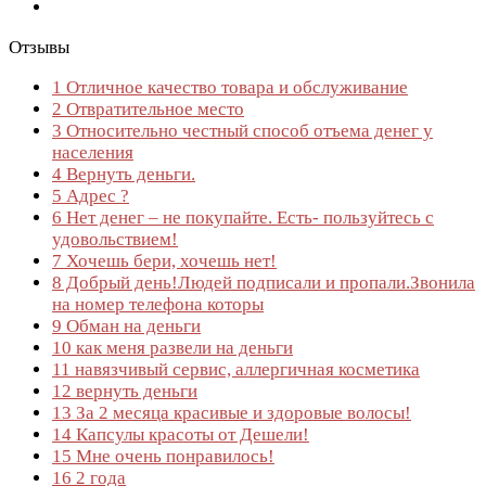
Отзывы
1
Отличное качество товара и обслуживание
2
Отвратительное место
3
Относительно честный способ отъема денег у
населения
4
Вернуть деньги.
5
Адрес ?
6
Нет денег – не покупайте. Есть- пользуйтесь с
удовольствием!
7
Хочешь бери, хочешь нет!
8
Добрый день!Людей подписали и пропали.Звонила
на номер телефона которы
9
Обман на деньги
10
как меня развели на деньги
11
навязчивый сервис, аллергичная косметика
12
вернуть деньги
13
За 2 месяца красивые и здоровые волосы!
14
Капсулы красоты от Дешели!
15
Мне очень понравилось!
16
2 года