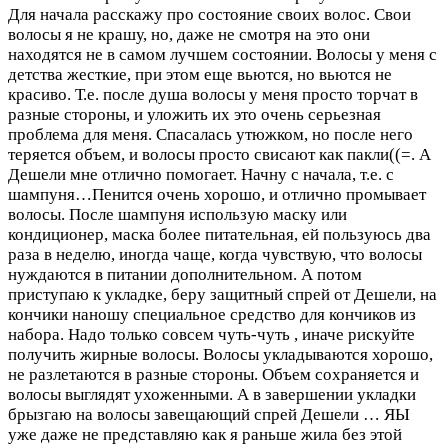
Для начала расскажу про состояние своих волос. Свои
волосы я не крашу, но, даже не смотря на это они
находятся не в самом лучшем состоянии. Волосы у меня с
детства жесткие, при этом еще вьются, но вьются не
красиво. Т.е. после душа волосы у меня просто торчат в
разные стороны, и уложить их это очень серьезная
проблема для меня. Спасалась утюжком, но после него
теряется объем, и волосы просто свисают как пакли((=. А
Дешели мне отлично помогает. Начну с начала, т.е. с
шампуня…Пенится очень хорошо, и отлично промывает
волосы. После шампуня использую маску или
кондиционер, маска более питательная, ей пользуюсь два
раза в неделю, иногда чаще, когда чувствую, что волосы
нуждаются в питании дополнительном. А потом
приступаю к укладке, беру защитный спрей от Дешели, на
кончики наношу специальное средство для кончиков из
набора. Надо только совсем чуть-чуть , иначе рискуйте
получить жирные волосы. Волосы укладываются хорошо,
не разлетаются в разные стороны. Объем сохраняется и
волосы выглядят ухоженными. А в завершении укладки
брызгаю на волосы завещающий спрей Дешели … ЯЫ
уже даже не представляю как я раньше жила без этой