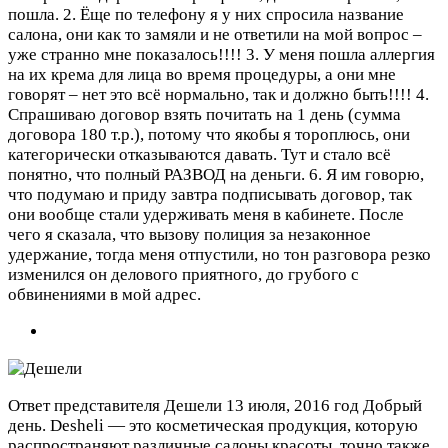
пошла. 2. Ёще по телефону я у них спросила название
салона, они как то замяли и не ответили на мой вопрос –
уже странно мне показалось!!!! 3. У меня пошла аллергия
на их крема для лица во время процедуры, а они мне
говорят – нет это всё нормально, так и должно быть!!!! 4.
Спрашиваю договор взять почитать на 1 день (сумма
договора 180 т.р.), потому что якобы я тороплюсь, они
категорически отказываются давать. Тут и стало всё
понятно, что полный РАЗВОД на деньги. 6. Я им говорю,
что подумаю и приду завтра подписывать договор, так
они вообще стали удерживать меня в кабинете. После
чего я сказала, что вызову полиция за незаконное
удержание, тогда меня отпустили, но тон разговора резко
изменился он делового приятного, до грубого с
обвинениями в мой адрес.
Ответ представителя Дешели
13 июля, 2016 год
Добрый
день. Desheli — это косметическая продукция, которую
распространяют различные салоны красоты, точно также,