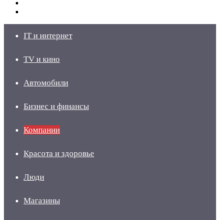
Switch
skin
Войти
IT и интернет
TV и кино
Автомобили
Бизнес и финансы
Компании
Красота и здоровье
Люди
Магазины