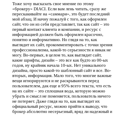
Тоже хочу высказать свое мнение по этому
«брокеру» DIACI. Если вам лень читать, сразу же
перескакивайте на «саммари», это будет последний
мой абзац. И начну пожалуй с того, как оформлен
сайт, что он из себя представляет, так как сайт – это
первый контакт клиента и компании, и ресурс с
информацией должен быть оформлен красочно,
понятно и информативно. Но глядя на то, как
выглядит их сайт, прокомментировать с точки зрения
профессионализма, какой-то серьезности я никак не
могу. Во-первых, в целом то, как выглядит сайт,
какие шрифты, дизайн – это все как будто из 00-ых
годов, ну крайняк начала 10-ых. Нет уникального
дизайна, просто какой-то шаблонный сайт и все. Во-
вторых, информация. Мало того, что многие важные
вещи игнорируются и не раскрываются перед
пользователем, дак еще и 95% всего текста, что есть
на их сайте – это сплошная вода, которую можно
убрать и смысл не поменяется, пользователь ничего
не потеряет. Даже глядя на то, как выглядит их
официальный ресурс, можно прийти к выводу, что
брокер абсолютно несерьезный, вряд ли надежный и