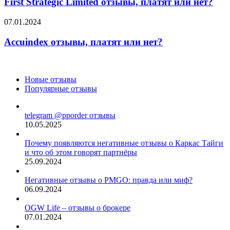
Limited
First Strategic Limited отзывы, платят или нет?
отзывы,
платят
Accuindex
07.01.2024
или
отзывы,
нет?
платят
Accuindex отзывы, платят или нет?
или
нет?
Новые отзывы
Популярные отзывы
telegram @pporder отзывы
10.05.2025
Почему появляются негативные отзывы о Каркас Тайги
и что об этом говорят партнёры
25.09.2024
Негативные отзывы о PMGO: правда или миф?
06.09.2024
OGW Life – отзывы о брокере
07.01.2024