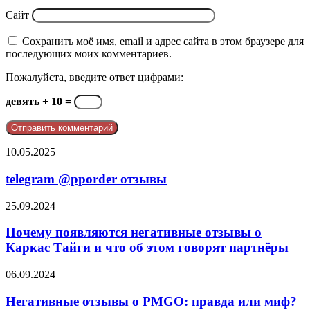
Сайт
Сохранить моё имя, email и адрес сайта в этом браузере для
последующих моих комментариев.
Пожалуйста, введите ответ цифрами:
девять + 10 =
telegram
10.05.2025
@pporder
отзывы
telegram @pporder отзывы
Почему
25.09.2024
появляются
негативные
Почему появляются негативные отзывы о
отзывы
Каркас Тайги и что об этом говорят партнёры
о
Каркас
Негативные
06.09.2024
Тайги
отзывы
и
о
Негативные отзывы о PMGO: правда или миф?
что