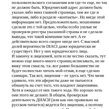
пользовательского соглашения или где-то еще, но так
не должно быть. Юридчиеский адрес должен быть
указан либо вниз главной страницы, там же где и
лицензии, либо в разделе «контакты». Но нигде этой
информации нет. Предположительно, мошенники
сделали это с той целью, чтобы особо ушлые не
проверяли реестры указанной страны и не сделали
выводы, что такой компании там нет. А ее
действительно всего скорее нигде нет. С высокой
долей вероятности DIACI даже юридически не
существует. Нет у них юридического лица.
И закончу я лицензией, хотя если честно сказать, тут
можно еще много-много страниц исписывать, но не
вижу этом смысла, т.к. все равно большинство не
будет полностью читать мой отзыв, я еще сделаю
саммари. Так вот, лицензия – ее здесь нет. Что меня
удивило, что эти аферисты даже не пытаются
обмануть на счет того, что владеют лицензиями.
Хотя я ожидал от них такого хода. Но хорошо хоть
они этого не делают. В общем, брокерская
деятельность ДИАСИ (или как оно правильно на
русском читается) ведется без лицензии, а поэтому