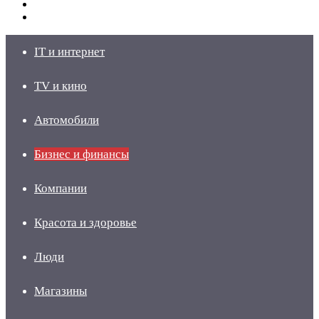
Switch
skin
Войти
IT и интернет
TV и кино
Автомобили
Бизнес и финансы
Компании
Красота и здоровье
Люди
Магазины