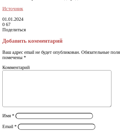
Источник
01.01.2024
0
67
Поделиться
Facebook
Twitter
LinkedIn
Tumblr
Reddit
Вконтакте
Одноклассники
Skype
Messenger
Messenger
WhatsApp
Telegram
Viber
Line
Поделиться
Печатать
через
Добавить комментарий
электронную
почту
Ваш адрес email не будет опубликован.
Обязательные поля
помечены
*
Комментарий
Имя
*
Email
*