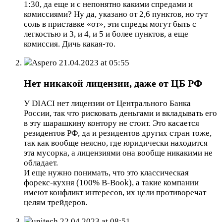
1:30, да еще и с непонятно какими спредами и
комиссиями? Ну да, указано от 2,6 пунктов, но тут
соль в приставке «от», эти спреды могут быть с
легкостью и 3, и 4, и 5 и более пунктов, а еще
комиссия. Дичь какая-то.
Aspero
21.04.2023 at 05:55
Нет никакой лицензии, даже от ЦБ РФ
У DIACI нет лицензии от Центрального Банка
России, так что рисковать деньгами и вкладывать его
в эту шарашкину контору не стоит. Это касается
резидентов РФ, да и резидентов других стран тоже,
так как вообще неясно, где юридически находится
эта мусорка, а лицензиями она вообще никакими не
обладает.
И еще нужно понимать, что это классическая
форекс-кухня (100% B-Book), а такие компании
имеют конфликт интересов, их цели противоречат
целям трейдеров.
unitech
22.04.2023 at 08:51