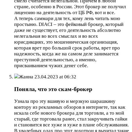
смело считается нелегальной. Причем в любой
стране, особенно в России. Этот брокер не получил
лицензию на деятельность от ЦБ РФ, вот и все.
А теперь саммари для тех, кому лень читать мою
простыню. DIACI – это фейковый брокер, который
даже не существует, его деятельность абсолютно
нелегальная во всех смыслах и во всех
юрисдикциях, это мошенническая организация,
которая врет про большой срок работы, врет про
надежность, когда же на самом деле занимается
преступной деятельностью, а именно,
присваиванием чужих денег себе.
Жанна
23.04.2023 at 06:32
Поняла, что это скам-брокер
Узнала про эту вшивую и мерзкую шарашкину
контору из рекламных обзоров в интернете, так как
искала себе нового брокера для торговли, а то мой
старый, где торговала ранее, стал закручивать гайки
и становится все хуже и хуже в плане обслуживания.
В хвалебных одах про этот лохотрон я вычитал такие