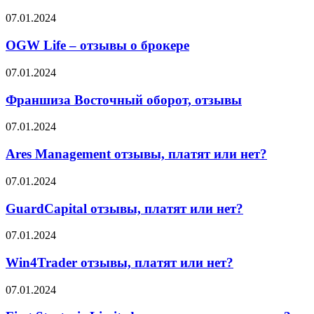
PMGO:
об
правда
OGW
07.01.2024
этом
или
Life
говорят
миф?
–
OGW Life – отзывы о брокере
партнёры
отзывы
о
Франшиза
07.01.2024
брокере
Восточный
оборот,
Франшиза Восточный оборот, отзывы
отзывы
Ares
07.01.2024
Management
отзывы,
Ares Management отзывы, платят или нет?
платят
или
GuardCapital
07.01.2024
нет?
отзывы,
платят
GuardCapital отзывы, платят или нет?
или
нет?
Win4Trader
07.01.2024
отзывы,
платят
Win4Trader отзывы, платят или нет?
или
нет?
First
07.01.2024
Strategic