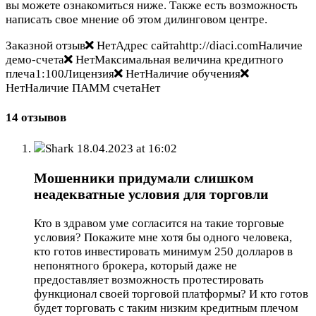
вы можете ознакомиться ниже. Также есть возможность
написать свое мнение об этом дилинговом центре.
Заказной отзыв
НетАдрес сайтаhttp://diaci.comНаличие
демо-счета
НетМаксимальная величина кредитного
плеча1:100Лицензия
НетНаличие обучения
НетНаличие ПАММ счетаНет
14 отзывов
Shark
18.04.2023 at 16:02
Мошенники придумали слишком
неадекватные условия для торговли
Кто в здравом уме согласится на такие торговые
условия? Покажите мне хотя бы одного человека,
кто готов инвестировать минимум 250 долларов в
непонятного брокера, который даже не
предоставляет возможность протестировать
функционал своей торговой платформы? И кто готов
будет торговать с таким низким кредитным плечом