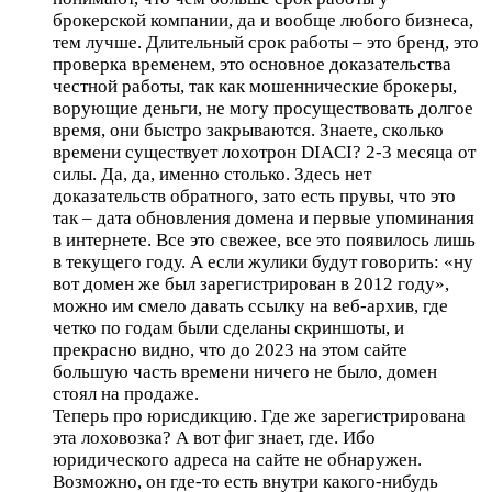
брокерской компании, да и вообще любого бизнеса,
тем лучше. Длительный срок работы – это бренд, это
проверка временем, это основное доказательства
честной работы, так как мошеннические брокеры,
ворующие деньги, не могу просуществовать долгое
время, они быстро закрываются. Знаете, сколько
времени существует лохотрон DIACI? 2-3 месяца от
силы. Да, да, именно столько. Здесь нет
доказательств обратного, зато есть прувы, что это
так – дата обновления домена и первые упоминания
в интернете. Все это свежее, все это появилось лишь
в текущего году. А если жулики будут говорить: «ну
вот домен же был зарегистрирован в 2012 году»,
можно им смело давать ссылку на веб-архив, где
четко по годам были сделаны скриншоты, и
прекрасно видно, что до 2023 на этом сайте
большую часть времени ничего не было, домен
стоял на продаже.
Теперь про юрисдикцию. Где же зарегистрирована
эта лоховозка? А вот фиг знает, где. Ибо
юридического адреса на сайте не обнаружен.
Возможно, он где-то есть внутри какого-нибудь