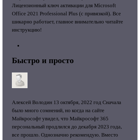
Лицензионный ключ активации для Microsoft
Office 2021 Professional Plus (с привязкой). Все
шикарно работает, главное внимательно читайте
инструкцию!
Быстро и просто
Алексей Володин
13 октября, 2022 год
Сначала
было много сомнений, но когда на сайте
Майкрософт увидел, что Майкрософт 365
персональный продлился до декабря 2023 года,
все прошло. Однозначно рекомендую. Вместо