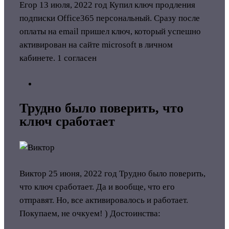
Егор
13 июля, 2022 год
Купил ключ продления
подписки Office365 персональный. Сразу после
оплаты на email пришел ключ, который успешно
активирован на сайте microsoft в личном
кабинете.
1 согласен
Трудно было поверить, что
ключ сработает
Виктор
25 июня, 2022 год
Трудно было поверить,
что ключ сработает. Да и вообще, что его
отправят. Но, все активировалось и работает.
Покупаем, не очкуем! )
Достоинства: