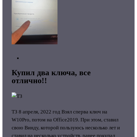
Купил два ключа, все
отлично!!
ТЗ
8 апреля, 2022 год
Взял сперва ключ на
W10Pro, потом на Office2019. При этом, ставил
свою Винду, которой пользуюсь несколько лет и
ставил на несколько устройств, ранее покупал