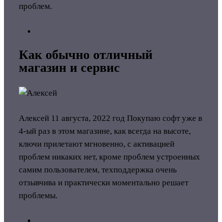
проблем.
Как обычно отличный
магазин и сервис
Алексей
11 августа, 2022 год
Покупаю софт уже в
4-ый раз в этом магазине, как всегда на высоте,
ключи прилетают мгновенно, с активацией
проблем никаких нет, кроме проблем устроенных
самим пользователем, техподдержка очень
отзывчива и практически моментально решает
проблемы.