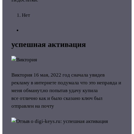
Нет
успешная активация
Виктория
16 мая, 2022 год
сначала увидев
рекламу в интернете подумала что это неправда и
меня обманут,но попытав удачу купила
все отлично как и было сказано ключ был
отправлен на почту