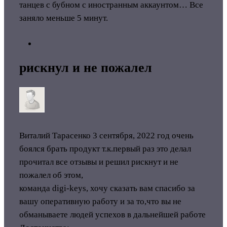
танцев с бубном с иностранным аккаунтом… Все
заняло меньше 5 минут.
рискнул и не пожалел
Виталий Тарасенко
3 сентября, 2022 год
очень
боялся брать продукт т.к.первый раз это делал
прочитал все отзывы и решил рискнут и не
пожалел об этом,
команда digi-keys, хочу сказать вам спасибо за
вашу оперативную работу и за то,что вы не
обманываете людей успехов в дальнейшей работе