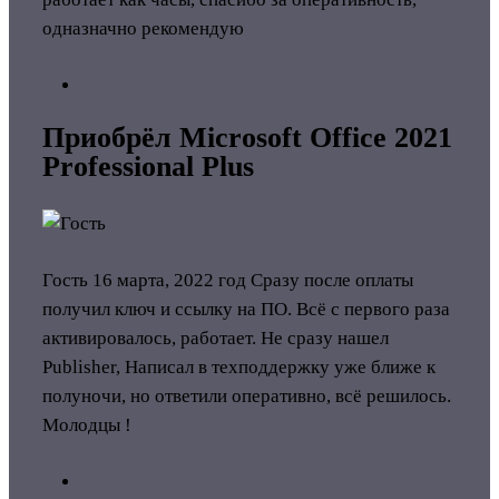
одназначно рекомендую
Приобрёл Microsoft Office 2021
Professional Plus
Гость
16 марта, 2022 год
Сразу после оплаты
получил ключ и ссылку на ПО. Всё с первого раза
активировалось, работает. Не сразу нашел
Publisher, Написал в техподдержку уже ближе к
полуночи, но ответили оперативно, всё решилось.
Молодцы !