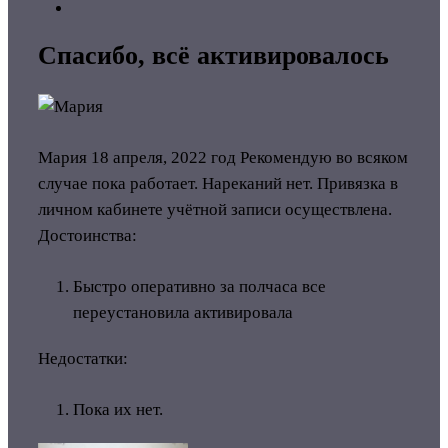
Спасибо, всё активировалось
Мария
18 апреля, 2022 год
Рекомендую во всяком
случае пока работает. Нареканий нет. Привязка в
личном кабинете учётной записи осуществлена.
Достоинства:
Быстро оперативно за полчаса все
переустановила активировала
Недостатки:
Пока их нет.