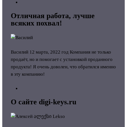
Отличная работа, лучше
всяких похвал!
Василий
12 марта, 2022 год
Компания не только
продаёт, но и помогает с установкой проданного
продукта! Я очень доволен, что обратился именно
в эту компанию!
О сайте digi-keys.ru