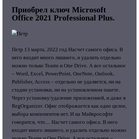
Приобрел ключ Microsoft
Office 2021 Professional Plus.
Петр
13 марта, 2022 год
Насчет самого офиса. В
него входит много лишнего, и удалить отдельно
можно только Teams и One Drive. А все остальное
– Word, Excel, PowerPoint, OneNote, Outlook,
Publisher, Access – отдельно не удаляется, ни на
стадии установки, ни на установленном пакете.
Через установку/удаление приложенией, и даже в
RegOrganizer. Офис отображается как одно целое,
выбора компонентов нет. И на Майкрософте
говорится, что…
Насчет самого офиса. В него
входит много лишнего, и удалить отдельно можно
только Teams и One Drive. А все остальное –