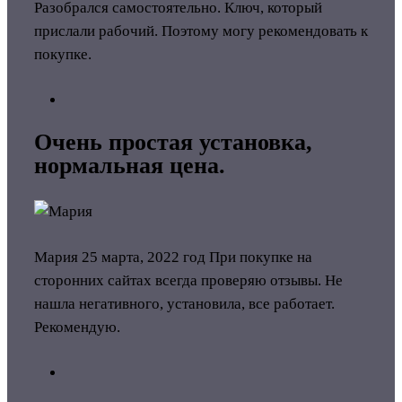
Разобрался самостоятельно. Ключ, который
прислали рабочий. Поэтому могу рекомендовать к
покупке.
Очень простая установка,
нормальная цена.
Мария
25 марта, 2022 год
При покупке на
сторонних сайтах всегда проверяю отзывы. Не
нашла негативного, установила, все работает.
Рекомендую.