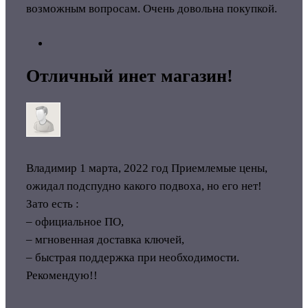
возможным вопросам. Очень довольна покупкой.
Отличный инет магазин!
Владимир
1 марта, 2022 год
Приемлемые цены,
ожидал подспудно какого подвоха, но его нет!
Зато есть :
– официальное ПО,
– мгновенная доставка ключей,
– быстрая поддержка при необходимости.
Рекомендую!!