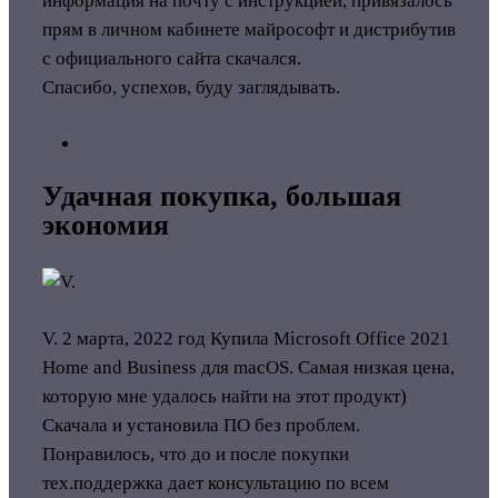
информация на почту с инструкцией, привязалось
прям в личном кабинете майрософт и дистрибутив
с официального сайта скачался.
Спасибо, успехов, буду заглядывать.
Удачная покупка, большая
экономия
V.
2 марта, 2022 год
Купила Microsoft Office 2021
Home and Business для macOS. Самая низкая цена,
которую мне удалось найти на этот продукт)
Скачала и установила ПО без проблем.
Понравилось, что до и после покупки
тех.поддержка дает консультацию по всем