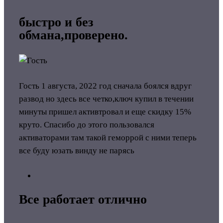
быстро и без
обмана,проверено.
Гость
1 августа, 2022 год
сначала боялся вдруг
развод но здесь все четко,ключ купил в течении
минуты пришел активтровал и еще скидку 15%
круто. Спасибо до этого пользовался
активаторами там такой геморрой с ними теперь
все буду юзать винду не парясь
Все работает отлично