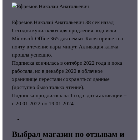
Ефремов Николай Анатольевич
38 сек назад
Сегодня купил ключ для продления подписки
Microsoft Office 365 для семьи. Ключ пришел на
почту в течение пары минут. Активация ключа
прошла успешно.
Подписка кончилась в октябре 2022 года и пока
работала, но в декабре 2022 в облачное
хранилище перестали сохраняться данные
(доступно было только чтение).
Подписка продлилась на 1 год с даты активации –
с 20.01.2022 по 19.01.2024.
Выбрал магазин по отзывам и