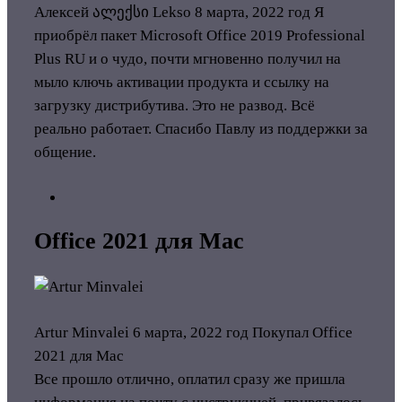
Алексей ალექსი Lekso
8 марта, 2022 год
Я
приобрёл пакет Microsoft Office 2019 Professional
Plus RU и о чудо, почти мгновенно получил на
мыло ключь активации продукта и ссылку на
загрузку дистрибутива. Это не развод. Всё
реально работает. Спасибо Павлу из поддержки за
общение.
Office 2021 для Mac
Artur Minvalei
6 марта, 2022 год
Покупал Office
2021 для Mac
Все прошло отлично, оплатил сразу же пришла