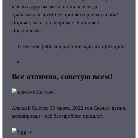
ключи в другом месте и они не всегда
срабатывали, а тут без проблем сработали оба!
Дороже, но зато наверняка! Я доволен!
Достоинства:
Честная работа и рабочие коды авторизации!
Все отлично, советую всем!
Алексей Сысуев
30 марта, 2022 год
Скачал, купил,
активировал – всё без проблем прошло!