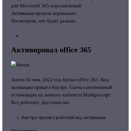
для Microsoft 365 персональный.
Активация прошла нормально.
Посмотрим, что будет дальше.
Активировал office 365
Антон
30 мая, 2022 год
Купил office 365. Код
активации пришел быстро. Скачал автономный
установщик из личного кабинета Майкрософт.
Все работает.
Достоинства:
Быстро пришел рабочий код активации
Недостатки: