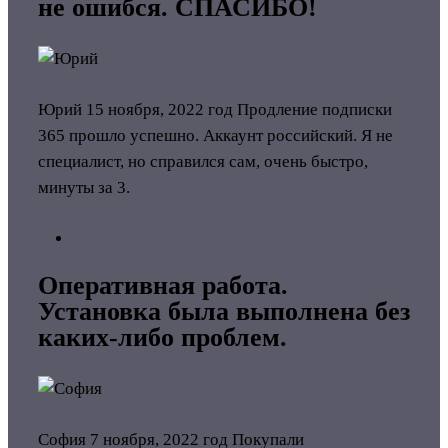
не ошибся. СПАСИБО!
Юрий
15 ноября, 2022 год
Продление подписки
365 прошло успешно. Аккаунт российский. Я не
специалист, но справился сам, очень быстро,
минуты за 3.
Оперативная работа.
Установка была выполнена без
каких-либо проблем.
София
7 ноября, 2022 год
Покупали