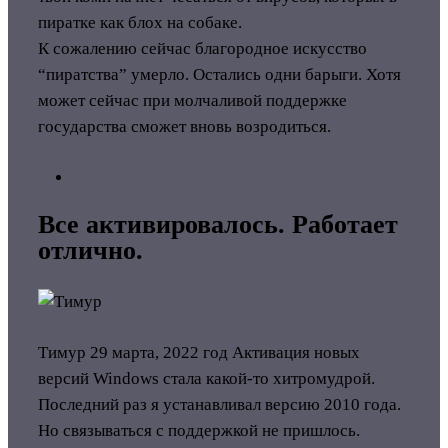
пиратке как блох на собаке.
К сожалению сейчас благородное искусство
“пиратства” умерло. Остались одни барыги. Хотя
может сейчас при молчаливой поддержке
государства сможет вновь возродиться.
Все активировалось. Работает
отлично.
Тимур
29 марта, 2022 год
Активация новых
версий Windows стала какой-то хитромудрой.
Последний раз я устанавливал версию 2010 года.
Но связываться с поддержкой не пришлось.