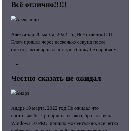
Всё отлично!!!!!
Александр
20 марта, 2022 год
Всё отлично!!!!!
Ключ пришел через несколько секунд после
оплаты, активировал чистую сборку без проблем.
Честно сказать не ожидал
Андрэ
19 марта, 2022 год
Не ожидал что
настолько быстро пришлют ключ, брал ключ на
Windows 10 PRO, пришло моментально, всё четко
работает как часы, спасибо за оперативность,