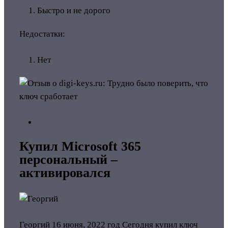
Быстро и не дорого
Недостатки:
Нет
Купил Microsoft 365
персональный –
активировался
Георгий
16 июня, 2022 год
Сегодня купил ключ