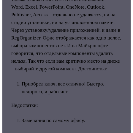
Word, Excel, PowerPoint, OneNote, Outlook,
Publisher, Access – отдельно не удаляется, ни на
стадии установки, ни на установленном пакете.
Через установку/удаление приложенией, и даже в
RegOrganizer. Офис отображается как одно целое,
выбора компонентов нет. И на Майкрософте
говорится, что отдельные компоненты удалить
нельзя. Так что если вам критично место на диске
– выбирайте другой комплект.
Достоинства:
Приобрел ключ, все отлично! Быстро,
недорого, и работает.
Недостатки:
Замечания по самому офису.