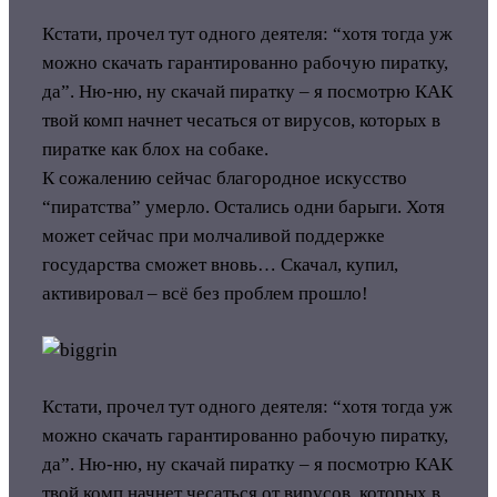
Кстати, прочел тут одного деятеля: “хотя тогда уж
можно скачать гарантированно рабочую пиратку,
да”. Ню-ню, ну скачай пиратку – я посмотрю КАК
твой комп начнет чесаться от вирусов, которых в
пиратке как блох на собаке.
К сожалению сейчас благородное искусство
“пиратства” умерло. Остались одни барыги. Хотя
может сейчас при молчаливой поддержке
государства сможет вновь…
Скачал, купил,
активировал – всё без проблем прошло!
Кстати, прочел тут одного деятеля: “хотя тогда уж
можно скачать гарантированно рабочую пиратку,
да”. Ню-ню, ну скачай пиратку – я посмотрю КАК
твой комп начнет чесаться от вирусов, которых в