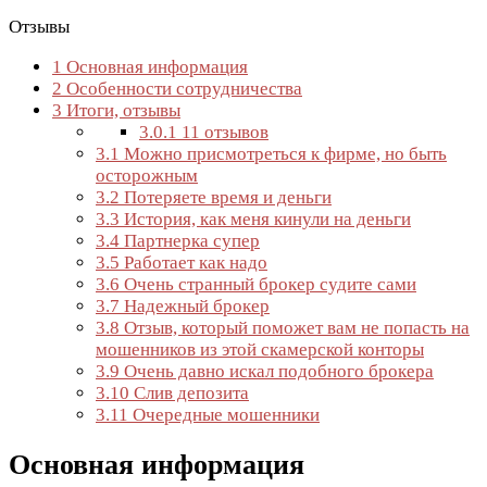
Отзывы
1
Основная информация
2
Особенности сотрудничества
3
Итоги, отзывы
3.0.1
11 отзывов
3.1
Можно присмотреться к фирме, но быть
осторожным
3.2
Потеряете время и деньги
3.3
История, как меня кинули на деньги
3.4
Партнерка супер
3.5
Работает как надо
3.6
Очень странный брокер судите сами
3.7
Надежный брокер
3.8
Отзыв, который поможет вам не попасть на
мошенников из этой скамерской конторы
3.9
Очень давно искал подобного брокера
3.10
Слив депозита
3.11
Очередные мошенники
Основная информация