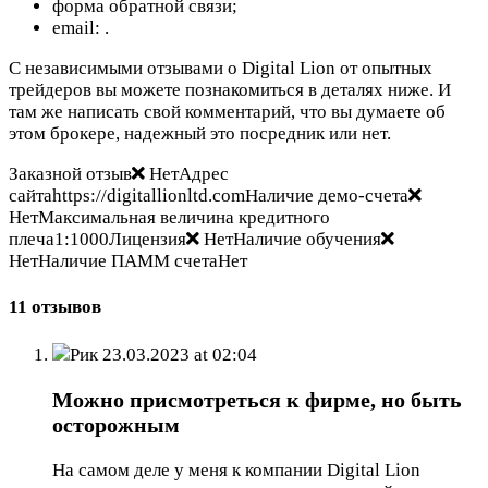
форма обратной связи;
email:
.
С независимыми отзывами о Digital Lion от опытных
трейдеров вы можете познакомиться в деталях ниже. И
там же написать свой комментарий, что вы думаете об
этом брокере, надежный это посредник или нет.
Заказной отзыв
НетАдрес
сайтаhttps://digitallionltd.comНаличие демо-счета
НетМаксимальная величина кредитного
плеча1:1000Лицензия
НетНаличие обучения
НетНаличие ПАММ счетаНет
11 отзывов
Рик
23.03.2023 at 02:04
Можно присмотреться к фирме, но быть
осторожным
На самом деле у меня к компании Digital Lion