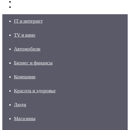
Switch
skin
Войти
IT и интернет
TV и кино
Автомобили
Бизнес и финансы
Компании
Красота и здоровье
Люди
Магазины