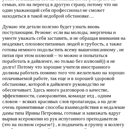
семью, кто на переезд в другую страну, потому что ни
один уважающий себя профессионал не сможет
находиться в такой недоброй обстановке…
Думаю эти детали полезно будет узнать вновь
поступающим. Резюме: если вы молоды, энергичны и
умеете уважать себя заставить, и не обращая внимания на
неадекват, плоховоспитанных людей и грубость, а также
готовы немного подольстить всему вышеописанному , не
питая при этом иллюзий – то можно и попытаться
поработать в дайвленге, но только без иллюзий)) и не
долго! Потому что хорошие учителя иностранного
должны работать помимо того что желательно на хорошо
оплачиваемой работе, так еще и в хорошей здоровой
обстановке, которой в дайвленге руководство не
обеспечивает. Здесь много разговоров о качестве,
эффективности, саморазвитии, команде итд , одним
словом – всяких красивых слов пропаганды, а на деле
очень примитивные способы взаимодействия и недалекие
дамы типа Ирины Петровны, готовые и завизжать вдруг
вырвав ксерокопии из рук испуганного преподавателя
(это на полном серьезе!) , и подначить и группу и коллегу