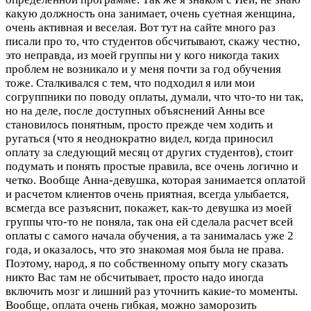
какую должность она занимает, очень суетная женщина,
очень активная и веселая. Вот тут на сайте много раз
писали про то, что студентов обсчитывают, скажу честно,
это неправда, из моей группы ни у кого никогда таких
проблем не возникало и у меня почти за год обучения
тоже. Сталкивался с тем, что подходил я или мои
согруппники по поводу оплаты, думали, что что-то ни так,
но на деле, после доступных объяснений Анны все
становилось понятным, просто прежде чем ходить и
ругаться (что я неоднократно видел, когда приносил
оплату за следующий месяц от других студентов), стоит
подумать и понять простые правила, все очень логично и
четко. Вообще Анна-девушка, которая занимается оплатой
и расчетом клиентов очень приятная, всегда улыбается,
всмегда все разъяснит, покажет, как-то девушка из моей
группы что-то не поняла, так она ей сделала расчет всей
оплаты с самого начала обучения, а та занималась уже 2
года, и оказалось, что это знакомая моя была не права.
Поэтому, народ, я по собственному опыту могу сказать
никто Вас там не обсчитывает, просто надо иногда
включить мозг и лишний раз уточнить какие-то моменты.
Вообще, оплата очень гибкая, можно заморозить