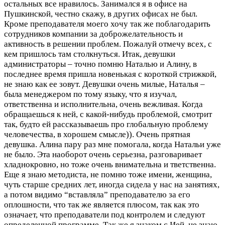
остальных все нравилось. Занимался я в офисе на
Пушкинской, честно скажу, в других офисах не был.
Кроме преподавателя моего хочу так же поблагодарить
сотрудников компании за доброжелательность и
активность в решении проблем. Пожалуй отмечу всех, с
кем пришлось там столкнуться. Итак, девушки
администраторы – точно помню Наталью и Алину, в
последнее время пришла новенькая с короткой стрижкой,
не знаю как ее зовут. Девушки очень милые, Наталья –
была менеджером по тому языку, что я изучал,
ответственна и исполнительна, очень вежливая. Когда
обращаешься к ней, с какой-нибудь проблемой, смотрит
так, будто ей рассказываешь про глобальную проблему
человечества, в хорошем смысле)). Очень прятная
девушка. Алина пару раз мне помогала, когда Натальи уже
не было. Эта наоборот очень серьезна, разговаривает
хладнокровно, но тоже очень внимательна и тветственна.
Еще я знаю методиста, не помню тоже имени, женщина,
чуть старше средних лет, иногда сидела у нас на занятиях,
а потом видимо “вставляла” преподавателю за его
оплошности, что так же является плюсом, так как это
означает, что преподаватели под контролем и следуют
определенной программе. Так же я знаком с Ией, не знаю