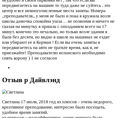
неудобно и своей парковки нет , так что если вы
передвигаетесь на машине то туда даже не суйтесь , это
центр и все немногочисленные места заняты. Номера
,,преподавателя,, у меня не было и пока я кружила возле
школы дамочка спокойна ушла… не позвонив и ничего не
сказав на минутку я пришла с опозданием всего на 17
минут, конечно это печально, но только возле здания я
была без десяти, но видно в школе на машинах не ездят
или убирают ее в Корман ! Если вы очень заняты и
передвигаетесь на авто не тратьте время, как я, не
приезжайте! Преподавателю испанского необходимо
снять корону )
1 не согласен
Отзыв р Дайвлэнд
Светлана
17 июля, 2018 год
из плюсов – очень недорого,
креативное преподавание, интересно было посещать,
удобное время занятий.
из минусов – малоэффективно, очень немного было