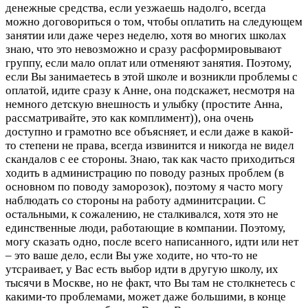
денежные средства, если уезжаешь надолго, всегда
можно договориться о том, чтобы оплатить на следующем
занятии или даже через неделю, хотя во многих школах
знаю, что это невозможно и сразу расформировывают
группу, если мало оплат или отменяют занятия. Поэтому,
если Вы занимаетесь в этой школе и возникли проблемы с
оплатой, идите сразу к Анне, она подскажет, несмотря на
немного детскую внешность и улыбку (простите Анна,
рассматривайте, это как комплимент)), она очень
доступно и грамотно все объясняет, и если даже в какой-
то степени не права, всегда извинится и никогда не видел
скандалов с ее стороны. Знаю, так как часто приходиться
ходить в администрацию по поводу разных проблем (в
основном по поводу заморозок), поэтому я часто могу
наблюдать со стороны на работу админитсрации. С
остальными, к сожалению, не сталкивался, хотя это не
единственные люди, работающие в компании. Поэтому,
могу сказать одно, после всего написанного, идти или нет
– это ваше дело, если Вы уже ходите, но что-то не
утсраивает, у Вас есть выбор идти в другую школу, их
тысячи в Москве, но не факт, что Вы там не столкнетесь с
какими-то проблемами, может даже большими, в конце