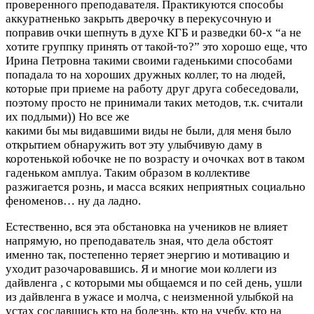
проверенного преподавателя. Практикуются способы
аккуратненько закрыть дверочку в перекусочную и
поправив очки шепнуть в духе КГБ и разведки 60-х “а не
хотите группку принять от такой-то?” это хорошо еще, что
Ирина Петровна такими своими гаденькими способами
попадала то на хороших дружных коллег, то на людей,
которые при приеме на работу друг друга собеседовали,
поэтому просто не принимали таких методов, т.к. считали
их подлыми)) Но все же
какими бы мы видавшими виды не были, для меня было
открытием обнаружить вот эту улыбчивую даму в
коротенькой юбочке не по возрасту и очочках вот в таком
гаденьком амплуа. Таким образом в коллективе
разжигается рознь, и масса всяких неприятных социально
феноменов… ну да ладно.
Естественно, вся эта обстановка на учеников не влияет
напрямую, но преподаватель зная, что дела обстоят
именно так, постепенно теряет энергию и мотивацию и
уходит разочаровавшись. Я и многие мои коллеги из
дайвленга , с которыми мы общаемся и по сей день, ушли
из дайвленга в ужасе и молча, с неизменной улыбкой на
устах сославшись кто на болезнь, кто на учебу, кто на