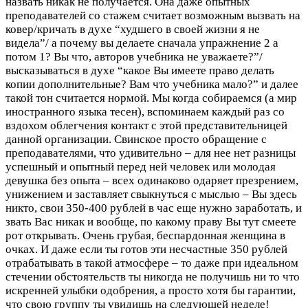
назвать никак не получается. Она даже опытных
преподавателей со стажем считает возможным вызвать на
ковер/кричать в духе “худшего в своей жизни я не
видела”/ а почему вы делаете сначала упражнение 2 а
потом 1? Вы что, авторов учебника не уважаете?”/
высказываться в духе “какое Вы имеете право делать
копии дополнительные? Вам что учебника мало?” и далее
такой тон считается нормой. Мы когда собираемся (а мир
иностранного языка тесен), вспоминаем каждый раз со
вздохом облегчения контакт с этой представительницей
данной организации. Свинское просто обращение с
преподавателями, что удивительно – для нее нет разницы
успешный и опытный перед ней человек или молодая
девушка без опыта – всех одинаково одаряет презрением,
унижением и заставляет свыкнуться с мыслью – Вы здесь
никто, свои 350-400 рублей в час еще нужно заработать, и
звать Вас никак и вообще, по какому праву Вы тут смеете
рот открывать. Очень грубая, беспардонная женщина в
очках. И даже если ты готов эти несчастные 350 рублей
отрабатывать в такой атмосфере – то даже при идеальном
стечении обстоятельств ты никогда не получишь ни то что
искренней улыбки одобрения, а просто хотя бы гарантии,
что свою группу ты увидишь на следующей неделе!