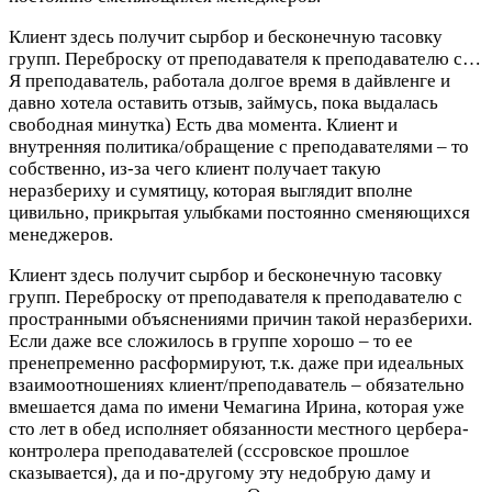
Клиент здесь получит сырбор и бесконечную тасовку
групп. Переброску от преподавателя к преподавателю с…
Я преподаватель, работала долгое время в дайвленге и
давно хотела оставить отзыв, займусь, пока выдалась
свободная минутка) Есть два момента. Клиент и
внутренняя политика/обращение с преподавателями – то
собственно, из-за чего клиент получает такую
неразбериху и сумятицу, которая выглядит вполне
цивильно, прикрытая улыбками постоянно сменяющихся
менеджеров.
Клиент здесь получит сырбор и бесконечную тасовку
групп. Переброску от преподавателя к преподавателю с
пространными объяснениями причин такой неразберихи.
Если даже все сложилось в группе хорошо – то ее
пренепременно расформируют, т.к. даже при идеальных
взаимоотношениях клиент/преподаватель – обязательно
вмешается дама по имени Чемагина Ирина, которая уже
сто лет в обед исполняет обязанности местного цербера-
контролера преподавателей (сссровское прошлое
сказывается), да и по-другому эту недобрую даму и