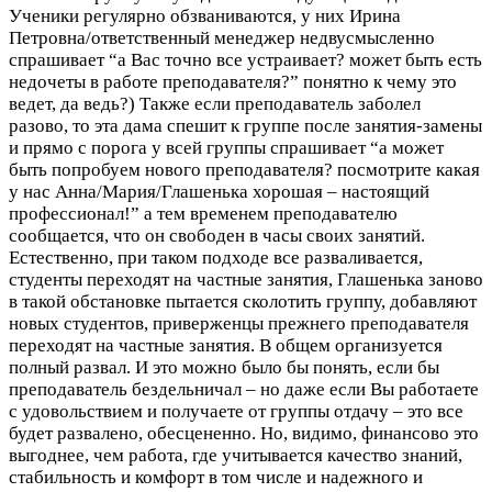
Ученики регулярно обзваниваются, у них Ирина
Петровна/ответственный менеджер недвусмысленно
спрашивает “а Вас точно все устраивает? может быть есть
недочеты в работе преподавателя?” понятно к чему это
ведет, да ведь?) Также если преподаватель заболел
разово, то эта дама спешит к группе после занятия-замены
и прямо с порога у всей группы спрашивает “а может
быть попробуем нового преподавателя? посмотрите какая
у нас Анна/Мария/Глашенька хорошая – настоящий
профессионал!” а тем временем преподавателю
сообщается, что он свободен в часы своих занятий.
Естественно, при таком подходе все разваливается,
студенты переходят на частные занятия, Глашенька заново
в такой обстановке пытается сколотить группу, добавляют
новых студентов, приверженцы прежнего преподавателя
переходят на частные занятия. В общем организуется
полный развал. И это можно было бы понять, если бы
преподаватель бездельничал – но даже если Вы работаете
с удовольствием и получаете от группы отдачу – это все
будет развалено, обесцененно. Но, видимо, финансово это
выгоднее, чем работа, где учитывается качество знаний,
стабильность и комфорт в том числе и надежного и