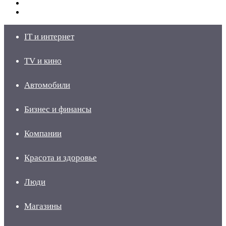
Switch
skin
Войти
IT и интернет
TV и кино
Автомобили
Бизнес и финансы
Компании
Красота и здоровье
Люди
Магазины