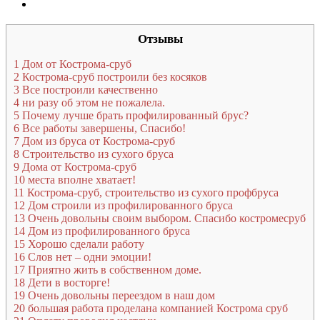
Отзывы
1
Дом от Кострома-сруб
2
Кострома-сруб построили без косяков
3
Все построили качественно
4
ни разу об этом не пожалела.
5
Почему лучше брать профилированный брус?
6
Все работы завершены, Спасибо!
7
Дом из бруса от Кострома-сруб
8
Строительство из сухого бруса
9
Дома от Кострома-сруб
10
места вполне хватает!
11
Кострома-сруб, строительство из сухого профбруса
12
Дом строили из профилированного бруса
13
Очень довольны своим выбором. Спасибо костромесруб
14
Дом из профилированного бруса
15
Хорошо сделали работу
16
Слов нет – одни эмоции!
17
Приятно жить в собственном доме.
18
Дети в восторге!
19
Очень довольны переездом в наш дом
20
большая работа проделана компанией Кострома сруб