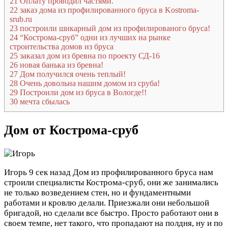
21
Оплату проводил частями.
22
заказ дома из профилированного бруса в Kostroma-
srub.ru
23
построили шикарный дом из профилированого бруса!
24
“Кострома-сруб” одни из лучших на рынке
строительства домов из бруса
25
заказал дом из бревна по проекту СД-16
26
новая банька из бревна!
27
Дом получился очень теплый!
28
Очень довольна нашим домом из сруба!
29
Построили дом из бруса в Вологде!!
30
мечта сбылась
Дом от Кострома-сруб
Игорь
9 сек назад
Дом из профилированного бруса нам
строили специалисты Кострома-сруб, они же занимались
не только возведением стен, но и фундаментными
работами и кровлю делали. Приезжали они небольшой
бригадой, но сделали все быстро. Просто работают они в
своем темпе, нет такого, что пропадают на полдня, ну и по