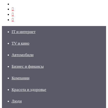
Меню
Искать
Switch
skin
Войти
IT и интернет
TV и кино
Автомобили
Бизнес и финансы
Компании
Красота и здоровье
Люди