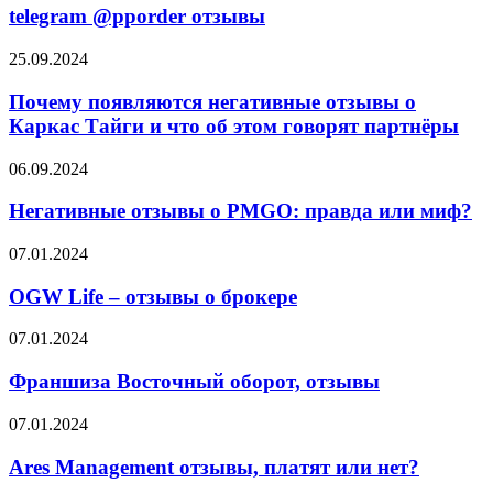
отзывы
telegram @pporder отзывы
Почему
25.09.2024
появляются
негативные
Почему появляются негативные отзывы о
отзывы
Каркас Тайги и что об этом говорят партнёры
о
Каркас
Негативные
06.09.2024
Тайги
отзывы
и
о
Негативные отзывы о PMGO: правда или миф?
что
PMGO:
об
правда
OGW
07.01.2024
этом
или
Life
говорят
миф?
–
OGW Life – отзывы о брокере
партнёры
отзывы
о
Франшиза
07.01.2024
брокере
Восточный
оборот,
Франшиза Восточный оборот, отзывы
отзывы
Ares
07.01.2024
Management
отзывы,
Ares Management отзывы, платят или нет?
платят