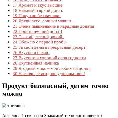
17
Аромат и вкус высшие
18
Нежный и яркий донат.
19
Покупаю без начинки
20
Яркий вкус, сочный мякиш.
21
Очень пышненькие и нарядные донаты
22
Просто лучший донат!
23
Cвежий, летний, яркий!
24
Обожаю с первой пробы
25
За свои деньги прекрасный десерт!
26
Вкусно и нежно
27
Вкусные и хороший срок годности
28
Вкуснейшая начинка
29
Ягодный микс – мой любимый донат
30
Настоящее ягодное удовольствие!
Продукт безопасный, детям точно
можно
Ангелина
1 сек назад
Знакомый технолог пищевого