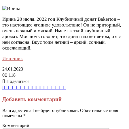
Ирина
20 июля, 2022 год
Клубничный донат Bakerton –
это настоящее ягодное удовольствие! Он не приторный,
очень нежный и мягкий. Имеет легкий клубничный
аромат. Моя дочь говорит, что донат пахнет летом, и я с
ней согласна. Вкус тоже летний – яркий, сочный,
освежающий.
Источник
24.01.2023
0
118
Поделиться
Facebook
Twitter
LinkedIn
Tumblr
Reddit
Вконтакте
Одноклассники
Skype
Messenger
Messenger
WhatsApp
Telegram
Viber
Line
Поделиться
Печатать
через
электронную
Добавить комментарий
почту
Ваш адрес email не будет опубликован.
Обязательные поля
помечены
*
Комментарий