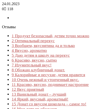
24.01.2023
0
118
Отзывы
1
Продукт безопасный, детям точно можно
2
Оптимальный перекус
3
Вообщем, вкуснятина да и только
4
Вкусно, ароматно
5
Даю детям в школу на перекус
6
Красиво, вкусно, сытно
7
Изумительный вкус!
8
Обожаю клубничный донат.
9
Калорийные и несухие, детям нравится
10
Очень нежный и утонченный вкус.
11
Красиво, вкусно, поднимает настроение
12
Вкус приятный
13
Ванильный донат – лучший
14
Яркий, вкусный, ароматный!
15
Донат со вкусом шоколада – самое то!
16
Мои дети их обожают