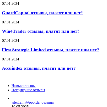
или
GuardCapital
07.01.2024
нет?
отзывы,
платят
GuardCapital отзывы, платят или нет?
или
нет?
Win4Trader
07.01.2024
отзывы,
платят
Win4Trader отзывы, платят или нет?
или
нет?
First
07.01.2024
Strategic
Limited
First Strategic Limited отзывы, платят или нет?
отзывы,
платят
Accuindex
07.01.2024
или
отзывы,
нет?
платят
Accuindex отзывы, платят или нет?
или
нет?
Новые отзывы
Популярные отзывы
telegram @pporder отзывы
10.05.2025