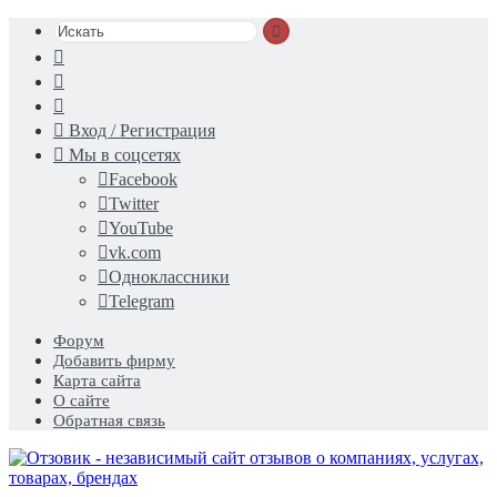
Искать
Switch
skin
Sidebar
Случайная
статья
Вход / Регистрация
Мы в соцсетях
Facebook
Twitter
YouTube
vk.com
Одноклассники
Telegram
Форум
Добавить фирму
Карта сайта
О сайте
Обратная связь