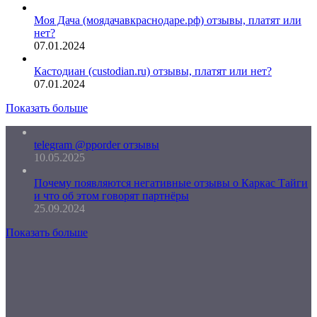
Моя Дача (моядачавкраснодаре.рф) отзывы, платят или
нет?
07.01.2024
Кастодиан (custodian.ru) отзывы, платят или нет?
07.01.2024
Показать больше
telegram @pporder отзывы
10.05.2025
Почему появляются негативные отзывы о Каркас Тайги
и что об этом говорят партнёры
25.09.2024
Показать больше