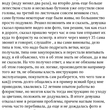
воду (воду менял два раза), на вторйо день еще больше
лепестком стало и несколько бутонов уже опустили свои
головы, на третий по листочкам совсем веником стал,
сами бутоны некоторые еще были живы, но большинство
просто подувяло. Решил позвонить им и сказать, девушка
сказал пришлите видео или фото, там решим, так как ехал
в дороге, сказал пришлю через час и она там отправит их
куда то флористу на осмотр. в итоге через минут 35 сама
звонит и говорит, слушайте , а вы сами виноваты, дело
типа в том, что надо было подрезать ветки, когда
получали, типа они закупорились и перестали впитывать
воду, я ей объяснил, что я об этом знать не обязан, да и вы
не сказали. На что получил ответ, а мы и не обязаны вам
об этом говорить, по их логике, производители например
того же тв, не обязаны класть инструкцию по
эксплуатации, покупатель сам разберется, что чего там и
как)) очень долго общались и в пример всякий бред мне
приводили, хвалились 12 летним опытом работы во
флористике, но мозгов класть тогда инструкцию по уходу
за цветами, положить не додумались. В итоге девушка
отказал мне в решении проблемы, причем наглым тоном,
очень часто перебивала, да еще и не дождалась фото и