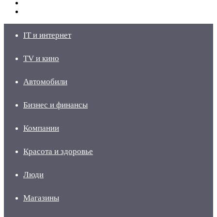
Switch
skin
Войти
IT и интернет
TV и кино
Автомобили
Бизнес и финансы
Компании
Красота и здоровье
Люди
Магазины