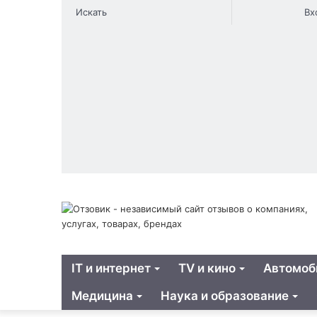
Switch
Sidebar
Случ
Искать
Вх
skin
стать
IT и интернет
TV и кино
Автомоб
Медицина
Наука и образование