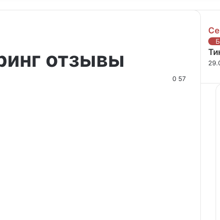
Се
Зак
Б
ринг отзывы
Ти
29.
0
57