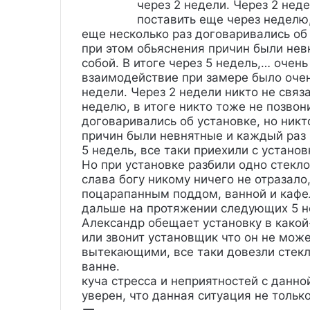
через 2 недели. Через 2 нед
поставить еще через неделю,
еще несколько раз договаривались об 
при этом обьяснения причин были не
собой. В итоге через 5 недель,…
очень
взаимодействие при замере было очен
недели. Через 2 недели никто не связ
неделю, в итоге никто тоже не позвон
договаривались об установке, но никт
причин были невнятные и каждый раз 
5 недель, все таки приехили с установ
Но при установке разбили одно стекл
слава богу никому ничего не отразало
поцарапанным поддом, ванной и кафе
дальше на протяжении следующих 5 не
Александр обещает установку в какой-
или звонит установщик что он не може
вытекающими, все таки довезли стекло
ванне.
куча стресса и неприятностей с данно
уверен, что данная ситуация не тольк