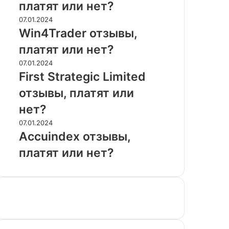
платят или нет?
или
нет?
Win4Trader
07.01.2024
отзывы,
Win4Trader отзывы,
платят
платят или нет?
или
нет?
First
07.01.2024
Strategic
First Strategic Limited
Limited
отзывы, платят или
отзывы,
платят
нет?
или
Accuindex
07.01.2024
нет?
отзывы,
Accuindex отзывы,
платят
платят или нет?
или
нет?