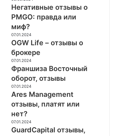
что
отзывы
Негативные отзывы о
об
о
PMGO: правда или
этом
PMGO:
говорят
правда
миф?
партнёры
или
OGW
07.01.2024
миф?
Life
OGW Life – отзывы о
–
брокере
отзывы
о
Франшиза
07.01.2024
брокере
Восточный
Франшиза Восточный
оборот,
оборот, отзывы
отзывы
Ares
07.01.2024
Management
Ares Management
отзывы,
отзывы, платят или
платят
или
нет?
нет?
GuardCapital
07.01.2024
отзывы,
GuardCapital отзывы,
платят