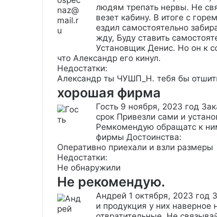
людям трепать нервы. Не свя
везет кабину. В итоге с гор
ездил самостоятельно забирал
жду, Буду ставить самостоят
Установщик Денис. Но он к 
что Александр его кинул.
Недостатки:
Александр ты ЧУШП_Н. тебя бы отшит
хорошая фирма
Гость
9 ноября, 2023 год
Зак
срок Привезли сами и устано
Ремкомендую обращатс к ним
фирмы
Достоинства:
Оперативно приехали и взли размеры
Недостатки:
Не обнаружили
Не рекомендую.
Андрей
1 октября, 2023 год
З
и продукция у них наверное
отвратительные. Не связыва