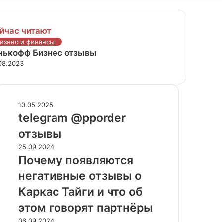
йчас читают
рыть
изнес и финансы
нькофф Бизнес отзывы
08.2023
telegram
10.05.2025
@pporder
telegram @pporder
отзывы
отзывы
Почему
25.09.2024
появляются
Почему появляются
негативные
негативные отзывы о
отзывы
о
Каркас Тайги и что об
Каркас
этом говорят партнёры
Тайги
и
Негативные
06.09.2024