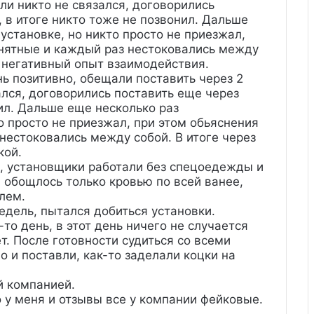
ели никто не связался, договорились
 в итоге никто тоже не позвонил. Дальше
установке, но никто просто не приезжал,
внятные и каждый раз нестоковались между
 негативный опыт взаимодействия.
ь позитивно, обещали поставить через 2
ался, договорились поставить еще через
ил. Дальше еще несколько раз
о просто не приезжал, при этом обьяснения
нестоковались между собой. В итоге через
кой.
о, установщики работали без спецоедежды и
, обощлось только кровью по всей ванее,
лем.
дель, пытался добиться установки.
то день, в этот день ничего не случается
т. После готовности судиться со всеми
 и поставли, как-то заделали коцки на
й компанией.
о у меня и отзывы все у компании фейковые.