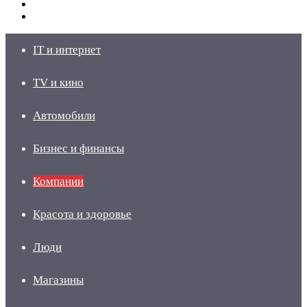
Switch
skin
Войти
IT и интернет
TV и кино
Автомобили
Бизнес и финансы
Компании
Красота и здоровье
Люди
Магазины