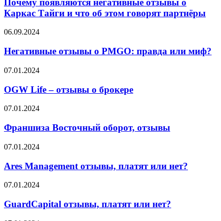
негативные
Почему появляются негативные отзывы о
отзывы
Каркас Тайги и что об этом говорят партнёры
о
Каркас
Негативные
06.09.2024
Тайги
отзывы
и
о
Негативные отзывы о PMGO: правда или миф?
что
PMGO:
об
правда
OGW
07.01.2024
этом
или
Life
говорят
миф?
–
OGW Life – отзывы о брокере
партнёры
отзывы
о
Франшиза
07.01.2024
брокере
Восточный
оборот,
Франшиза Восточный оборот, отзывы
отзывы
Ares
07.01.2024
Management
отзывы,
Ares Management отзывы, платят или нет?
платят
или
GuardCapital
07.01.2024
нет?
отзывы,
платят
GuardCapital отзывы, платят или нет?
или
нет?