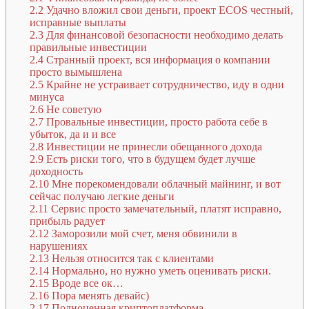
2.2
Удачно вложил свои деньги, проект ECOS честный,
исправные выплаты
2.3
Для финансовой безопасности необходимо делать
правильные инвестиции
2.4
Странный проект, вся информация о компании
просто вымышлена
2.5
Крайне не устраивает сотрудничество, иду в одни
минуса
2.6
Не советую
2.7
Провальные инвестиции, просто работа себе в
убыток, да и и все
2.8
Инвестиции не принесли обещанного дохода
2.9
Есть риски того, что в будущем будет лучше
доходность
2.10
Мне порекомендовали облачный майнинг, и вот
сейчас получаю легкие деньги
2.11
Сервис просто замечательный, платят исправно,
прибыль радует
2.12
Заморозили мой счет, меня обвинили в
нарушениях
2.13
Нельзя относится так с клиентами
2.14
Нормально, но нужно уметь оценивать риски.
2.15
Вроде все ок…
2.16
Пора менять девайс)
2.17
Полноценная криптоплатформа