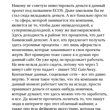
Никому не советую инвестировать деньги в данный
проект под названием ECOS. Даже школьник бы не
стал сюда вкладывать деньги. А все банально просто
– та сфера, которой занимается эта компания,
является не то, чтобы даже низкодоходной, а
супернизкодоходной, к тому же высокорисковой.
Здесь доходность в районе тех процентов, что дает
банковский депозит. А все, кто предлагает получать
здесь огромные проценты – это лишь аферисты и
мошенники, которые заманивают в свои проекты
жертв. Вот примерно тоже самое я и думаю про
данный сайт. Он уже вряд ли продолжает работать.
На нем нельзя долго сидеть, потому что через 5
минут сайт тупо падает – пишет 502 GateAway.
Контактные данные, социльные сети – все это давно
мертво. У меня такое чувство, что эта компания на
данный момент работает чисто на исходе, просто
принимает деньги от каких-нибудь новичков,
которые думают, что здесь можно что-то заработать,
и все. Да можете прочитать почитать то, что пишут
люди в интернете про этот облачный майнинг, а
также про всю фейковую индустрию, которая так