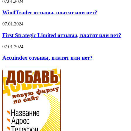
Win4Trader
07.01.2024
отзывы,
платят
Win4Trader отзывы, платят или нет?
или
нет?
First
07.01.2024
Strategic
Limited
First Strategic Limited отзывы, платят или нет?
отзывы,
платят
Accuindex
07.01.2024
или
отзывы,
нет?
платят
Accuindex отзывы, платят или нет?
или
нет?