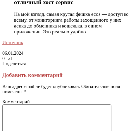
отличный хост сервис
На мой взгляд, самая крутая фишка ecos — доступ ко
всему, от мониторинга работы захощенного у них
асика до обменника и кошелька, в одном
приложении. Это реально удобно.
Источник
06.01.2024
0
121
Поделиться
Facebook
Twitter
LinkedIn
Tumblr
Reddit
Вконтакте
Одноклассники
Skype
Messenger
Messenger
WhatsApp
Telegram
Viber
Line
Поделиться
Печатать
через
Добавить комментарий
электронную
почту
Ваш адрес email не будет опубликован.
Обязательные поля
помечены
*
Комментарий