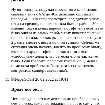
Ну вот опять…. подумал я после того как биткоин
свалился вниз с 67к до 40к, довольно ощутимая
просадка…. Но если посмотреть под другим углом,
цена на средину прошлого года была в районе 30к,
именно тогда я купил парочку портфелей в ecos и это
было одним из самых прибыльных инвест решений
прошлого года, так как рынок после этого иксонул в
2 раза а вместе с ним и мои инвестиции. Сейчас же
ситуация очень похожа, так что по прошлому опыту,
взял еще пару портфелей на так называемые
«свободные» деньги, что бы если что не так жалко
было. Если говорить про саму компанию, у меня с
ними пока проблем не было, платят по условиям
контрактов, саппорт адекватный.
NapaGOSH
26.02.2022 at 19:41
Вроде все ок…
Немного удивился комментариями про блокировку
счета в ecos, даже настрожился, я просто сам у них