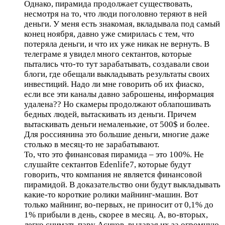
Однако, пирамида продолжает существовать,
несмотря на то, что люди поголовно теряют в ней
деньги. У меня есть знакомая, вкладывала под самый
конец ноября, давно уже смирилась с тем, что
потеряла деньги, и что их уже никак не вернуть. В
телеграме я увидел много сектантов, которые
пытались что-то тут зарабатывать, создавали свои
блоги, где обещали выкладывать результаты своих
инвестиций. Надо ли мне говорить об их фиаско,
если все эти каналы давно заброшены, информация
удалена?? Но скамеры продолжают облапошивать
бедных людей, вытаскивать из деньги. Причем
вытаскивать деньги немаленькие, от 500$ и более.
Для россиянина это большие деньги, многие даже
столько в месяц-то не зарабатывают.
То, что это финансовая пирамида – это 100%. Не
слушайте сектантов Edenlife7, которые будут
говорить, что компания не является финансовой
пирамидой. В доказательство они будут выкладывать
какие-то короткие ролики майнинг-машин. Вот
только майнинг, во-первых, не приносит от 0,1% до
1% прибыли в день, скорее в месяц. А, во-вторых,
легко снимать пару Асиков, выдавая их за огромную