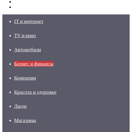
Switch
skin
Войти
IT и интернет
TV и кино
Автомобили
Бизнес и финансы
Компании
Красота и здоровье
Люди
Магазины