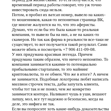
временный период работы говорит, что уж точно
инвестировать сюда нельзя.
Потом, я пробил их ватсап номер, вывело на каких-
то мошенников, какая-то непонятная страница ВК,
где многие жалуются на то, что это аферисты.
Думаю, что если бы это была какая-то реальная
компания, то вывело бы на них, а не на каких-то
скамеров. Но так как фирма в реальности все-таки не
существует, то вот получается такой результат. Сами
можете вбить и посмотреть +7 906 411-09-08.
У них придумана красивая легенда. Причем
придумана таким образом, что ничего непонятно. То
компания занимается какими-то потенциально
прибыльными стартапами, то это майнинг
криптовалюты, то ее обмен. Что же в итоге? А ничем
не занимается. Подобные лохотроны любят написать
миллион строчек текста, дабы запутать клиента,
чтобы тот так и не понял, чем же конкретно
занимается контора. Наливают чушь в уши, вешают
лапшу, мол, все тут надежно и безопасно, когда на
деле, это нифига не так.
Если вы попросите хоть какие-нибудь доказательства