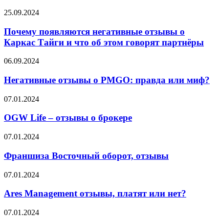
Почему
25.09.2024
появляются
негативные
Почему появляются негативные отзывы о
отзывы
Каркас Тайги и что об этом говорят партнёры
о
Каркас
Негативные
06.09.2024
Тайги
отзывы
и
о
Негативные отзывы о PMGO: правда или миф?
что
PMGO:
об
правда
OGW
07.01.2024
этом
или
Life
говорят
миф?
–
OGW Life – отзывы о брокере
партнёры
отзывы
о
Франшиза
07.01.2024
брокере
Восточный
оборот,
Франшиза Восточный оборот, отзывы
отзывы
Ares
07.01.2024
Management
отзывы,
Ares Management отзывы, платят или нет?
платят
или
GuardCapital
07.01.2024
нет?