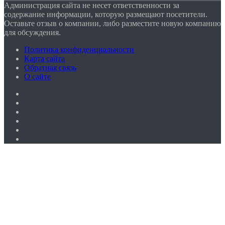
Администрация сайта не несет ответственности за
содержание информации, которую размещают посетители.
Оставьте отзыв о компании, либо разместите новую компанию
для обсуждения.
Политика конфиденциальности
Карта сайта
Обратная связь
О сайте
Facebook
Twitter
YouTube
vk.com
Одноклассники
Telegram
Facebook
Twitter
WhatsApp
Telegram
Кнопка
«Наверх»