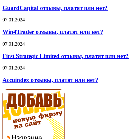
отзывы,
платят
GuardCapital отзывы, платят или нет?
или
нет?
Win4Trader
07.01.2024
отзывы,
платят
Win4Trader отзывы, платят или нет?
или
нет?
First
07.01.2024
Strategic
Limited
First Strategic Limited отзывы, платят или нет?
отзывы,
платят
Accuindex
07.01.2024
или
отзывы,
нет?
платят
Accuindex отзывы, платят или нет?
или
нет?