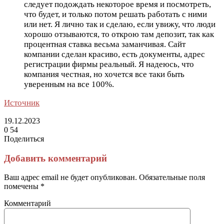
следует подождать некоторое время и посмотреть,
что будет, и только потом решать работать с ними
или нет. Я лично так и сделаю, если увижу, что люди
хорошо отзываются, то открою там депозит, так как
процентная ставка весьма заманчивая. Сайт
компании сделан красиво, есть документы, адрес
регистрации фирмы реальный. Я надеюсь, что
компания честная, но хочется все таки быть
уверенным на все 100%.
Источник
19.12.2023
0
54
Поделиться
Facebook
Twitter
LinkedIn
Tumblr
Reddit
Вконтакте
Одноклассники
Skype
Messenger
Messenger
WhatsApp
Telegram
Viber
Line
Поделиться
Печатать
через
Добавить комментарий
электронную
почту
Ваш адрес email не будет опубликован.
Обязательные поля
помечены
*
Комментарий