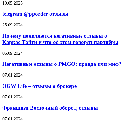
telegram
10.05.2025
@pporder
отзывы
telegram @pporder отзывы
Почему
25.09.2024
появляются
негативные
Почему появляются негативные отзывы о
отзывы
Каркас Тайги и что об этом говорят партнёры
о
Каркас
Негативные
06.09.2024
Тайги
отзывы
и
о
Негативные отзывы о PMGO: правда или миф?
что
PMGO:
об
правда
OGW
07.01.2024
этом
или
Life
говорят
миф?
–
OGW Life – отзывы о брокере
партнёры
отзывы
о
Франшиза
07.01.2024
брокере
Восточный
оборот,
Франшиза Восточный оборот, отзывы
отзывы
Ares
07.01.2024
Management