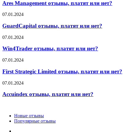
отзывы,
Ares Management отзывы, платят или нет?
платят
или
GuardCapital
07.01.2024
нет?
отзывы,
платят
GuardCapital отзывы, платят или нет?
или
нет?
Win4Trader
07.01.2024
отзывы,
платят
Win4Trader отзывы, платят или нет?
или
нет?
First
07.01.2024
Strategic
Limited
First Strategic Limited отзывы, платят или нет?
отзывы,
платят
Accuindex
07.01.2024
или
отзывы,
нет?
платят
Accuindex отзывы, платят или нет?
или
нет?
Новые отзывы
Популярные отзывы