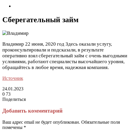
Сберегательный займ
Владимир
22 июня, 2020 год
Здесь оказали услугу,
проконсультировали и подсказали, в результате
оперативно взял сберегательный займ с очень выгодными
условиями, работают специалисты высочайшего уровня,
обращайтесь в любое время, надежная компания.
Источник
24.01.2023
0
73
Поделиться
Facebook
Twitter
LinkedIn
Tumblr
Reddit
Вконтакте
Одноклассники
Skype
Messenger
Messenger
WhatsApp
Telegram
Viber
Line
Поделиться
Печатать
через
Добавить комментарий
электронную
почту
Ваш адрес email не будет опубликован.
Обязательные поля
помечены
*