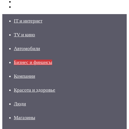
Switch
skin
Войти
IT и интернет
TV и кино
Автомобили
Бизнес и финансы
Компании
Красота и здоровье
Люди
Магазины