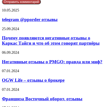
telegram
10.05.2025
@pporder
отзывы
telegram @pporder отзывы
Почему
25.09.2024
появляются
негативные
Почему появляются негативные отзывы о
отзывы
Каркас Тайги и что об этом говорят партнёры
о
Каркас
Негативные
06.09.2024
Тайги
отзывы
и
о
Негативные отзывы о PMGO: правда или миф?
что
PMGO:
об
правда
OGW
07.01.2024
этом
или
Life
говорят
миф?
–
OGW Life – отзывы о брокере
партнёры
отзывы
о
Франшиза
07.01.2024
брокере
Восточный
оборот,
Франшиза Восточный оборот, отзывы
отзывы