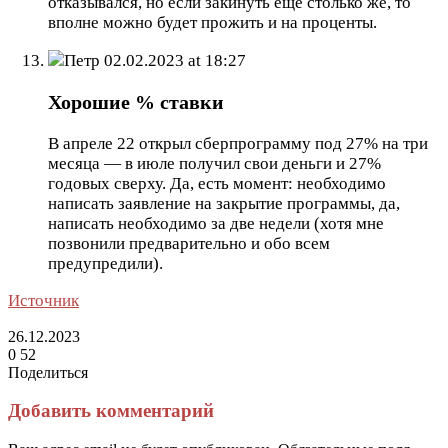
отказывался, но если закинуть ещё столько же, то
вполне можно будет прожить и на проценты.
Петр
02.02.2023 at 18:27
Хорошие % ставки
В апреле 22 открыл сберпрограмму под 27% на три
месяца — в июле получил свои деньги и 27%
годовых сверху. Да, есть момент: необходимо
написать заявление на закрытие программы, да,
написать необходимо за две недели (хотя мне
позвонили предварительно и обо всем
предупредили).
Источник
26.12.2023
0
52
Поделиться
Facebook
Twitter
LinkedIn
Tumblr
Reddit
Вконтакте
Одноклассники
Skype
Messenger
Messenger
WhatsApp
Telegram
Viber
Line
Поделиться
Печатать
через
Добавить комментарий
электронную
почту