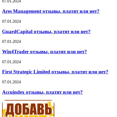
Ares
07.01.2024
Management
отзывы,
Ares Management отзывы, платят или нет?
платят
или
GuardCapital
07.01.2024
нет?
отзывы,
платят
GuardCapital отзывы, платят или нет?
или
нет?
Win4Trader
07.01.2024
отзывы,
платят
Win4Trader отзывы, платят или нет?
или
нет?
First
07.01.2024
Strategic
Limited
First Strategic Limited отзывы, платят или нет?
отзывы,
платят
Accuindex
07.01.2024
или
отзывы,
нет?
платят
Accuindex отзывы, платят или нет?
или
нет?