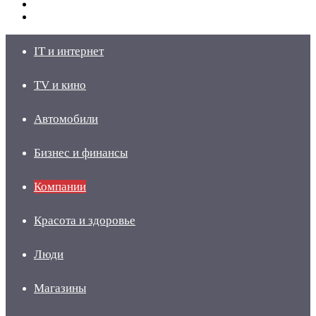
Switch
skin
Войти
IT и интернет
TV и кино
Автомобили
Бизнес и финансы
Компании
Красота и здоровье
Люди
Магазины