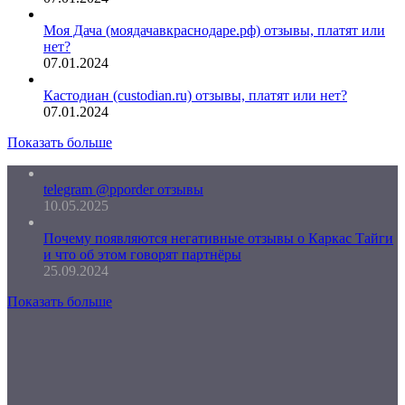
Моя Дача (моядачавкраснодаре.рф) отзывы, платят или
нет?
07.01.2024
Кастодиан (custodian.ru) отзывы, платят или нет?
07.01.2024
Показать больше
telegram @pporder отзывы
10.05.2025
Почему появляются негативные отзывы о Каркас Тайги
и что об этом говорят партнёры
25.09.2024
Показать больше