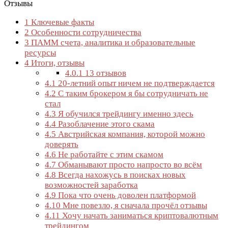
Отзывы
1
Ключевые факты
2
Особенности сотрудничества
3
ПАММ счета, аналитика и образовательные
ресурсы
4
Итоги, отзывы
4.0.1
13 отзывов
4.1
20-летний опыт ничем не подтверждается
4.2
С таким брокером я бы сотрудничать не
стал
4.3
Я обучился трейдингу именно здесь
4.4
Разоблачение этого скама
4.5
Австрийская компания, которой можно
доверять
4.6
Не работайте с этим скамом
4.7
Обманывают просто напросто во всём
4.8
Всегда нахожусь в поисках новых
возможностей заработка
4.9
Пока что очень доволен платформой
4.10
Мне повезло, я сначала прочёл отзывы
4.11
Хочу начать заниматься криптовалютным
трейдингом