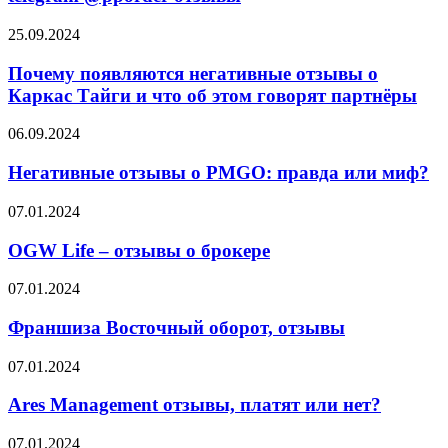
Почему
25.09.2024
появляются
негативные
Почему появляются негативные отзывы о
отзывы
Каркас Тайги и что об этом говорят партнёры
о
Каркас
Негативные
06.09.2024
Тайги
отзывы
и
о
Негативные отзывы о PMGO: правда или миф?
что
PMGO:
об
правда
OGW
07.01.2024
этом
или
Life
говорят
миф?
–
OGW Life – отзывы о брокере
партнёры
отзывы
о
Франшиза
07.01.2024
брокере
Восточный
оборот,
Франшиза Восточный оборот, отзывы
отзывы
Ares
07.01.2024
Management
отзывы,
Ares Management отзывы, платят или нет?
платят
или
GuardCapital
07.01.2024