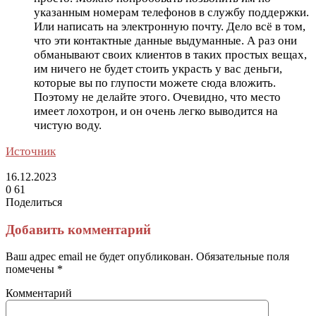
указанным номерам телефонов в службу поддержки.
Или написать на электронную почту. Дело всё в том,
что эти контактные данные выдуманные. А раз они
обманывают своих клиентов в таких простых вещах,
им ничего не будет стоить украсть у вас деньги,
которые вы по глупости можете сюда вложить.
Поэтому не делайте этого. Очевидно, что место
имеет лохотрон, и он очень легко выводится на
чистую воду.
Источник
16.12.2023
0
61
Поделиться
Facebook
Twitter
LinkedIn
Tumblr
Reddit
Вконтакте
Одноклассники
Skype
Messenger
Messenger
WhatsApp
Telegram
Viber
Line
Поделиться
Печатать
через
Добавить комментарий
электронную
почту
Ваш адрес email не будет опубликован.
Обязательные поля
помечены
*
Комментарий