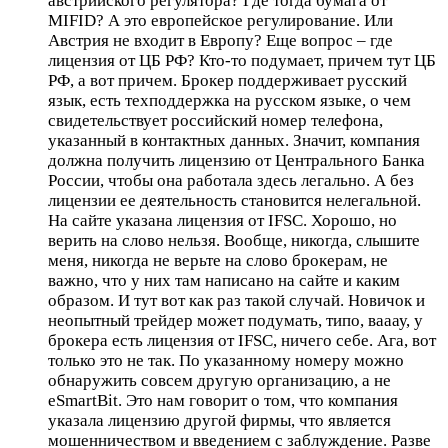
австрийского регулятора? Где тогда бумага от
MIFID? А это европейское регулирование. Или
Австрия не входит в Европу? Еще вопрос – где
лицензия от ЦБ РФ? Кто-то подумает, причем тут ЦБ
РФ, а вот причем. Брокер поддерживает русский
язык, есть техподдержка на русском языке, о чем
свидетельствует российский номер телефона,
указанный в контактных данных. Значит, компания
должна получить лицензию от Центрального Банка
России, чтобы она работала здесь легально. А без
лицензии ее деятельность становится нелегальной.
На сайте указана лицензия от IFSC. Хорошо, но
верить на слово нельзя. Вообще, никогда, слышите
меня, никогда не верьте на слово брокерам, не
важно, что у них там написано на сайте и каким
образом. И тут вот как раз такой случай. Новичок и
неопытный трейдер может подумать, типо, вааау, у
брокера есть лицензия от IFSC, ничего себе. Ага, вот
только это не так. По указанному номеру можно
обнаружить совсем другую организацию, а не
eSmartBit. Это нам говорит о том, что компания
указала лицензию другой фирмы, что является
мошенничеством и введением с заблуждение. Разве