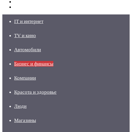
Switch
skin
Войти
IT и интернет
TV и кино
Автомобили
Бизнес и финансы
Компании
Красота и здоровье
Люди
Магазины