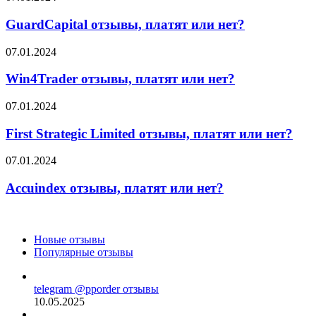
нет?
отзывы,
платят
GuardCapital отзывы, платят или нет?
или
нет?
Win4Trader
07.01.2024
отзывы,
платят
Win4Trader отзывы, платят или нет?
или
нет?
First
07.01.2024
Strategic
Limited
First Strategic Limited отзывы, платят или нет?
отзывы,
платят
Accuindex
07.01.2024
или
отзывы,
нет?
платят
Accuindex отзывы, платят или нет?
или
нет?
Новые отзывы
Популярные отзывы
telegram @pporder отзывы
10.05.2025