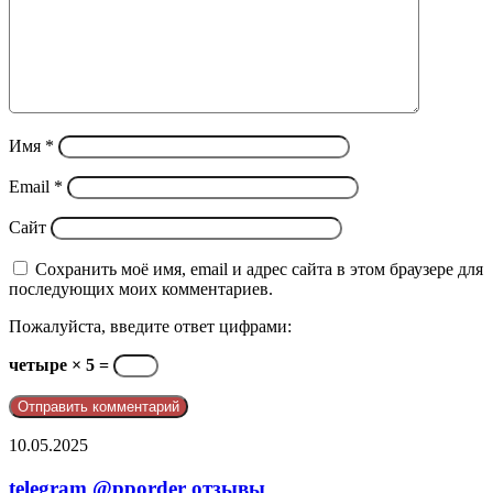
Имя
*
Email
*
Сайт
Сохранить моё имя, email и адрес сайта в этом браузере для
последующих моих комментариев.
Пожалуйста, введите ответ цифрами:
четыре × 5 =
telegram
10.05.2025
@pporder
отзывы
telegram @pporder отзывы