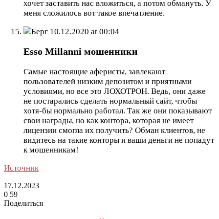
хочет заставить нас вложиться, а потом обмануть. У
меня сложилось вот такое впечатление.
Берг
10.12.2020 at 00:04
Esso Millanni мошенники
Самые настоящие аферисты, завлекают
пользователей низким депозитом и приятными
условиями, но все это ЛОХОТРОН. Ведь, они даже
не постарались сделать нормальный сайт, чтобы
хотя-бы нормально работал. Так же они показывают
свои награды, но как контора, которая не имеет
лицензии смогла их получить? Обман клиентов, не
видитесь на такие конторы и ваши деньги не попадут
к мошенникам!
Источник
17.12.2023
0
59
Поделиться
Facebook
Twitter
LinkedIn
Tumblr
Reddit
Вконтакте
Одноклассники
Skype
Messenger
Messenger
WhatsApp
Telegram
Viber
Line
Поделиться
Печатать