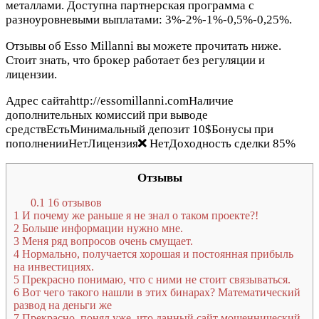
металлами. Доступна партнерская программа с
разноуровневыми выплатами: 3%-2%-1%-0,5%-0,25%.
Отзывы об Esso Millanni вы можете прочитать ниже.
Стоит знать, что брокер работает без регуляции и
лицензии.
Адрес сайтаhttp://essomillanni.comНаличие
дополнительных комиссий при выводе
средствЕстьМинимальный депозит 10$Бонусы при
пополненииНетЛицензия
НетДоходность сделки 85%
Отзывы
0.1
16 отзывов
1
И почему же раньше я не знал о таком проекте?!
2
Больше информации нужно мне.
3
Меня ряд вопросов очень смущает.
4
Нормально, получается хорошая и постоянная прибыль
на инвестициях.
5
Прекрасно понимаю, что с ними не стоит связываться.
6
Вот чего такого нашли в этих бинарах? Математический
развод на деньги же
7
Прекрасно, понял уже, что данный сайт мошеннический.