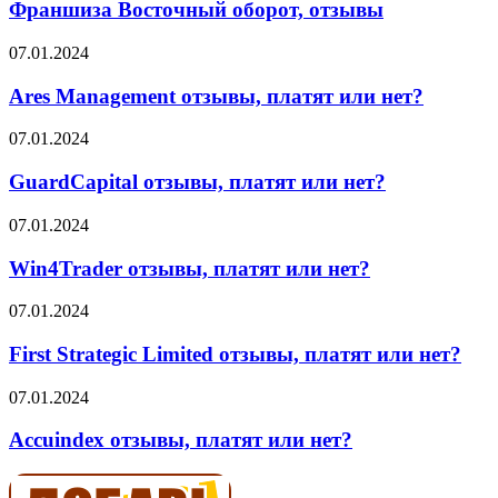
оборот,
Франшиза Восточный оборот, отзывы
отзывы
Ares
07.01.2024
Management
отзывы,
Ares Management отзывы, платят или нет?
платят
или
GuardCapital
07.01.2024
нет?
отзывы,
платят
GuardCapital отзывы, платят или нет?
или
нет?
Win4Trader
07.01.2024
отзывы,
платят
Win4Trader отзывы, платят или нет?
или
нет?
First
07.01.2024
Strategic
Limited
First Strategic Limited отзывы, платят или нет?
отзывы,
платят
Accuindex
07.01.2024
или
отзывы,
нет?
платят
Accuindex отзывы, платят или нет?
или
нет?