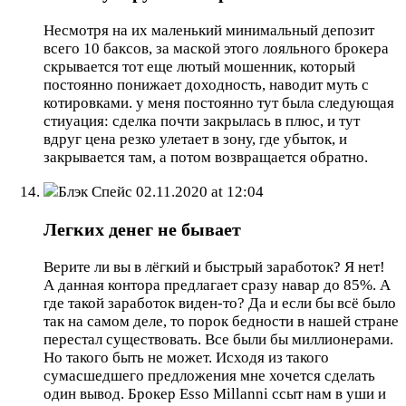
Несмотря на их маленький минимальный депозит
всего 10 баксов, за маской этого лояльного брокера
скрывается тот еще лютый мошенник, который
постоянно понижает доходность, наводит муть с
котировками. у меня постоянно тут была следующая
стиуация: сделка почти закрылась в плюс, и тут
вдруг цена резко улетает в зону, где убыток, и
закрывается там, а потом возвращается обратно.
Блэк Спейс
02.11.2020 at 12:04
Легких денег не бывает
Верите ли вы в лёгкий и быстрый заработок? Я нет!
А данная контора предлагает сразу навар до 85%. А
где такой заработок виден-то? Да и если бы всё было
так на самом деле, то порок бедности в нашей стране
перестал существовать. Все были бы миллионерами.
Но такого быть не может. Исходя из такого
сумасшедшего предложения мне хочется сделать
один вывод. Брокер Esso Millanni ссыт нам в уши и