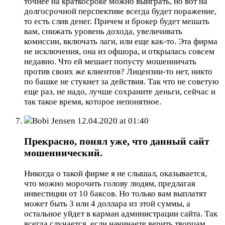
точнее на краткосроке можно выиграть, но вот на
долгосрочной перспективе всегда будет поражение,
то есть слив денег. Причем и брокер будет мешать
вам, снижать уровень дохода, увеличивать
комиссии, включать лаги, или еще как-то. Эта фирма
не исключения, она из офшора, и открылась совсем
недавно. Что ей мешает попусту мошенничать
против своих же клиентов? Лицензии-то нет, никто
по башке не стукнет за действия. Так что не советую
еще раз, не надо, лучше сохраните деньги, сейчас и
так такое время, которое непонятное.
Bobi Jensen
12.04.2020 at 01:40
Прекрасно, понял уже, что данный сайт
мошеннический.
Никогда о такой фирме я не слышал, оказывается,
что можно морочить голову людям, предлагая
инвестиции от 10 баксов. Но только вам выплатят
может быть 3 или 4 доллара из этой суммы, а
остальное уйдет в карман администрации сайта. Так
всегда случается, если начинаете верить творцам