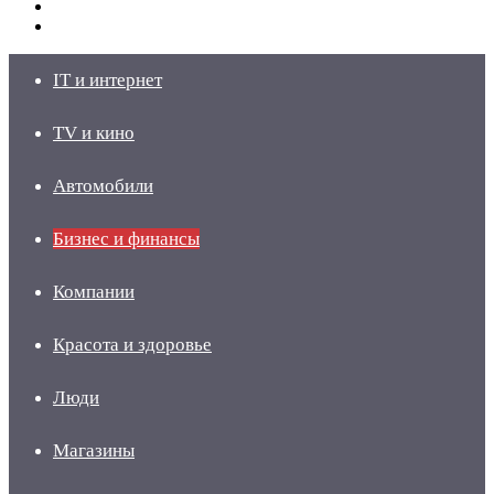
Switch
skin
Войти
IT и интернет
TV и кино
Автомобили
Бизнес и финансы
Компании
Красота и здоровье
Люди
Магазины