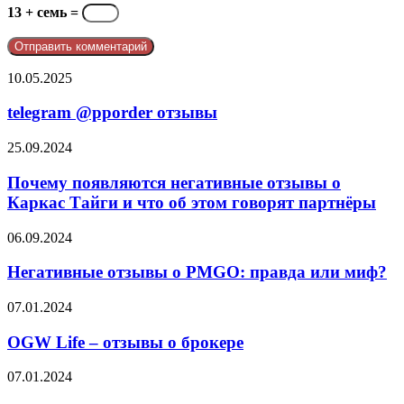
13 + семь =
telegram
10.05.2025
@pporder
отзывы
telegram @pporder отзывы
Почему
25.09.2024
появляются
негативные
Почему появляются негативные отзывы о
отзывы
Каркас Тайги и что об этом говорят партнёры
о
Каркас
Негативные
06.09.2024
Тайги
отзывы
и
о
Негативные отзывы о PMGO: правда или миф?
что
PMGO:
об
правда
OGW
07.01.2024
этом
или
Life
говорят
миф?
–
OGW Life – отзывы о брокере
партнёры
отзывы
о
Франшиза
07.01.2024
брокере
Восточный