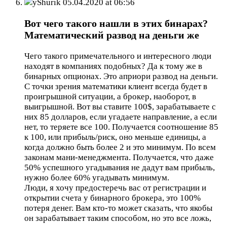
yShurik
05.04.2020 at 06:56
Вот чего такого нашли в этих бинарах?
Математический развод на деньги же
Чего такого примечательного и интересного люди
находят в компаниях подобных? Да к тому же в
бинарных опционах. Это априори развод на деньги.
С точки зрения математики клиент всегда будет в
проигрышной ситуации, а брокер, наоборот, в
выигрышной. Вот вы ставите 100$, зарабатываете с
них 85 долларов, если угадаете направление, а если
нет, то теряете все 100. Получается соотношение 85
к 100, или прибыль/риск, оно меньше единицы, а
когда должно быть более 2 и это минимум. По всем
законам мани-менеджмента. Получается, что даже
50% успешного угадывания не дадут вам прибыль,
нужно более 60% угадывать минимум.
Люди, я хочу предостеречь вас от регистрации и
открытии счета у бинарного брокера, это 100%
потеря денег. Вам кто-то может сказать, что якобы
он зарабатывает таким способом, но это все ложь,