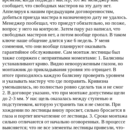
сообщает, что свободных мастеров на эту дату нет.
Аппелируя к нашим предыдущим договоренностям,
добиться приезда мастера в назначенную дату не удалось.
Менеджер пообещал, что приедут обязательно, но позже,
вопрос у него на контроле. Затем пару раз написал, что
свободных мастеров нет, а потом вообще пропал. В таком
ключе наше общение длится уже 6 недель. У меня
сомнения, что они вообще планируют оказывать
гарантийное обслуживание. Сам монтаж лестницы был
также сопряжен с неприятными моментами: 1. Балясины
устанавливают криво. Видно невооруженным глазом, но
монтажник до прикладывания уровня это отрицает. В
итоге приходилось каждую балясину проверять уровнем
и указывать мастеру что где поправить. Кривизна
уменьшилась, но полностью ровно сделать так и не смог
2. В договоре указано, что при монтаже допустимы щели
до 2-3 мм. У нас щель оказалась между ступенью и
подступенком, которую устранить так и не смогли. При
хождении по лестницы внизу просвет, сильно бросается в
глаза и портит впечатление от лестницы. 3. Сроки монтажа
сильно отличаются от начально оговоренных. В процессе
выясняется; что не все элементы лестницы привезли, что-