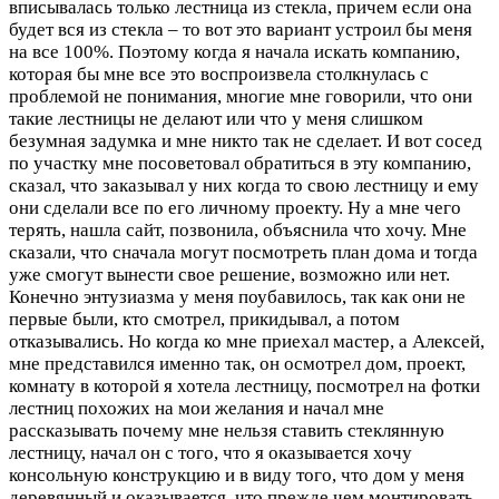
вписывалась только лестница из стекла, причем если она
будет вся из стекла – то вот это вариант устроил бы меня
на все 100%. Поэтому когда я начала искать компанию,
которая бы мне все это воспроизвела столкнулась с
проблемой не понимания, многие мне говорили, что они
такие лестницы не делают или что у меня слишком
безумная задумка и мне никто так не сделает. И вот сосед
по участку мне посоветовал обратиться в эту компанию,
сказал, что заказывал у них когда то свою лестницу и ему
они сделали все по его личному проекту. Ну а мне чего
терять, нашла сайт, позвонила, объяснила что хочу. Мне
сказали, что сначала могут посмотреть план дома и тогда
уже смогут вынести свое решение, возможно или нет.
Конечно энтузиазма у меня поубавилось, так как они не
первые были, кто смотрел, прикидывал, а потом
отказывались. Но когда ко мне приехал мастер, а Алексей,
мне представился именно так, он осмотрел дом, проект,
комнату в которой я хотела лестницу, посмотрел на фотки
лестниц похожих на мои желания и начал мне
рассказывать почему мне нельзя ставить стеклянную
лестницу, начал он с того, что я оказывается хочу
консольную конструкцию и в виду того, что дом у меня
деревянный и оказывается, что прежде чем монтировать