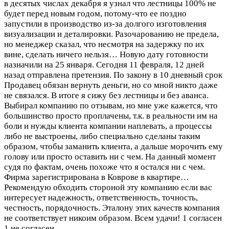
в десятых числах декабря я узнал что лестницы 100% не
будет перед новым годом, потому-что ее поздно
запустили в производство из-за долгого изготовления
визуализации и деталировки. Разочарованию не предела,
но менеджер сказал, что несмотря на задержку по их
вине, сделать ничего нельзя… Новую дату готовности
назначили на 25 января. Сегодня 11 февраля, 12 дней
назад отправлена претензия. По закону в 10 дневный срок
Продавец обязан вернуть деньги, но со мной никто даже
не связался. В итоге я сижу без лестницы и без аванса.
Выбирал компанию по отзывам, но мне уже кажется, что
большинство просто проплачены, т.к. в реальности им на
боли и нужды клиента компании наплевать, а процессы
либо не выстроены, либо специально сделаны таким
образом, чтобы заманить клиента, а дальше морочить ему
голову или просто оставить ни с чем. На данный момент
судя по фактам, очень похоже что я остался ни с чем.
Фирма зарегистрирована в Коврове в квартире…
Рекомендую обходить стороной эту компанию если вас
интересует надежность, ответственность, точность,
честность, порядочность. Эталону этих качеств компания
не соответствует никоим образом. Всем удачи!
1 согласен
1 не согласен