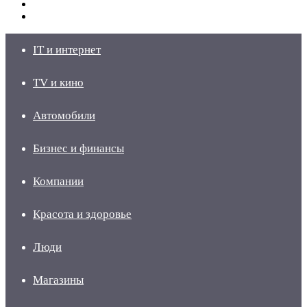
Switch
skin
Войти
IT и интернет
TV и кино
Автомобили
Бизнес и финансы
Компании
Красота и здоровье
Люди
Магазины