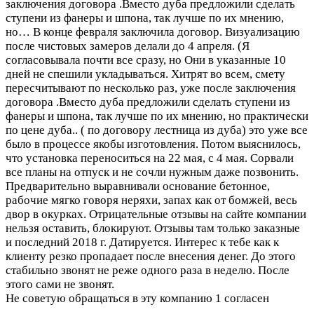
заключения договора .Вместо дуба предложили сделать
ступени из фанеры и шпона, так лучше по их мнению,
но…
В конце февраля заключила договор. Визуализацию
после чистовых замеров делали до 4 апреля. (Я
согласовывала почти все сразу, но Они в указанные 10
дней не спешили укладываться. Хитрят во всем, смету
пересчитывают по несколько раз, уже после заключения
договора .Вместо дуба предложили сделать ступени из
фанеры и шпона, так лучше по их мнению, но практически
по цене дуба.. ( по договору лестница из дуба) это уже все
было в процессе якобы изготовления. Потом выяснилось,
что установка переноситься на 22 мая, с 4 мая. Сорвали
все планы на отпуск и не сочли нужным даже позвонить.
Предварительно выравнивали основание бетонное,
рабочие мягко говоря неряхи, запах как от бомжей, весь
двор в окурках. Отрицательные отзывы на сайте компании
нельзя оставить, блокируют. Отзывы там только заказные
и последний 2018 г. Датируется. Интерес к тебе как к
клиенту резко пропадает после внесения денег. До этого
стабильно звонят не реже одного раза в неделю. После
этого сами не звонят.
Не советую обращаться в эту компанию
1 согласен