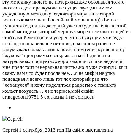
эту методику ничего не потеряли,даже осознавая то,что
никакого доктора жукова не существует,мы имеем
украденную методику от доктора чарльза ,которой
воспользовался наш Российский мошенник)) Лично я
купил тоже,да я лох,который уже похудел на 6 кг по этой
самой методике,который черпнул море полезных вещей из
этой самой методики и уверен,что в будущем уже буду
соблюдать правильное питание, о котором ранее не
задумывался даже…лишь после прочтения купленной у
“жукова” программы я открыл глаза. 11 дней я на
натуральных продуктах,скоро закончится две недели и
мне предстоит генеральная чистка,но я уже скинул 6 кг и
скажу вам что будет после неё….я не миф и не утка
подсадная,я всего лишь тот лох,который рад что
“лоханулся” и хочу поделиться радостью с теми,кто
желает похудеть….я не тарюсь,мой скайп
armagedon19751
5 согласны 1 не согласен
Сергей
1 сентября, 2013 год
На сайте выставленна