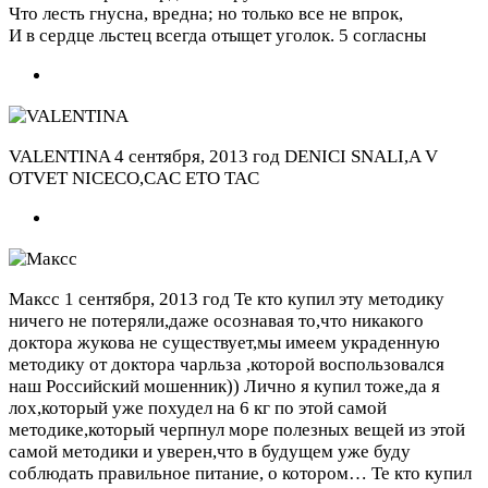
Что лесть гнусна, вредна; но только все не впрок,
И в сердце льстец всегда отыщет уголок.
5 согласны
VALENTINA
4 сентября, 2013 год
DENICI SNALI,A V
OTVET NICECO,CAC ETO TAC
Максс
1 сентября, 2013 год
Те кто купил эту методику
ничего не потеряли,даже осознавая то,что никакого
доктора жукова не существует,мы имеем украденную
методику от доктора чарльза ,которой воспользовался
наш Российский мошенник)) Лично я купил тоже,да я
лох,который уже похудел на 6 кг по этой самой
методике,который черпнул море полезных вещей из этой
самой методики и уверен,что в будущем уже буду
соблюдать правильное питание, о котором…
Те кто купил