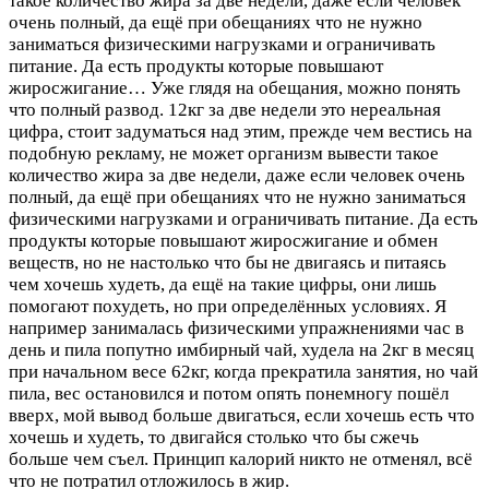
такое количество жира за две недели, даже если человек
очень полный, да ещё при обещаниях что не нужно
заниматься физическими нагрузками и ограничивать
питание. Да есть продукты которые повышают
жиросжигание…
Уже глядя на обещания, можно понять
что полный развод. 12кг за две недели это нереальная
цифра, стоит задуматься над этим, прежде чем вестись на
подобную рекламу, не может организм вывести такое
количество жира за две недели, даже если человек очень
полный, да ещё при обещаниях что не нужно заниматься
физическими нагрузками и ограничивать питание. Да есть
продукты которые повышают жиросжигание и обмен
веществ, но не настолько что бы не двигаясь и питаясь
чем хочешь худеть, да ещё на такие цифры, они лишь
помогают похудеть, но при определённых условиях. Я
например занималась физическими упражнениями час в
день и пила попутно имбирный чай, худела на 2кг в месяц
при начальном весе 62кг, когда прекратила занятия, но чай
пила, вес остановился и потом опять понемногу пошёл
вверх, мой вывод больше двигаться, если хочешь есть что
хочешь и худеть, то двигайся столько что бы сжечь
больше чем съел. Принцип калорий никто не отменял, всё
что не потратил отложилось в жир.