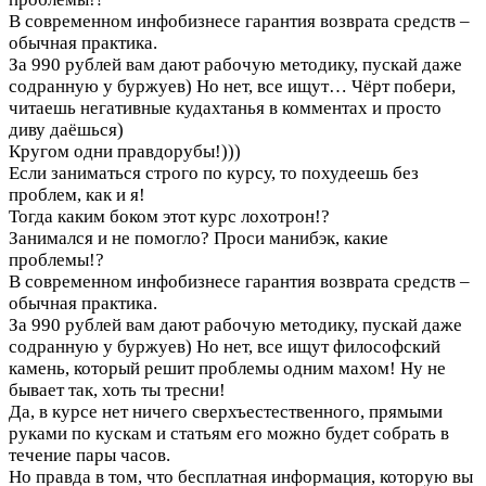
В современном инфобизнесе гарантия возврата средств –
обычная практика.
За 990 рублей вам дают рабочую методику, пускай даже
содранную у буржуев) Но нет, все ищут…
Чёрт побери,
читаешь негативные кудахтанья в комментах и просто
диву даёшься)
Кругом одни правдорубы!)))
Если заниматься строго по курсу, то похудеешь без
проблем, как и я!
Тогда каким боком этот курс лохотрон!?
Занимался и не помогло? Проси манибэк, какие
проблемы!?
В современном инфобизнесе гарантия возврата средств –
обычная практика.
За 990 рублей вам дают рабочую методику, пускай даже
содранную у буржуев) Но нет, все ищут философский
камень, который решит проблемы одним махом! Ну не
бывает так, хоть ты тресни!
Да, в курсе нет ничего сверхъестественного, прямыми
руками по кускам и статьям его можно будет собрать в
течение пары часов.
Но правда в том, что бесплатная информация, которую вы