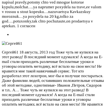
napisal pravdy,potomy chto ved mnogue kotorue
kypulu,molchat….ya naprumer poxydela na trave,ee valom
v rossuu u stout kopeuku…nazuvaetsya Kavkazskuy
moroznuk…ya poxydela na 20 kg,tolko za
god….potuxonky,tak chto pochutaute,on prodaetsya v
aptekax.
1 согласен
Сергей61
18 августа, 2013 год
Тоже чуть не купился на
этот развод! В последний момент одумался! А когда на E-
mail стали приходить различные бесплатные уроки и
уговоры оплатить методику, всё встало на свои места! Не
нравится мне такой навязчивый сервис. Тот кто
разработал этот лохотрон, мог-бы и получше постараться.
Даже фамилии людей, оставивших положительные отзывы
об этой методике, однотипные- Иванов ,Петров, Сидоров
и т.п.. А…
Тоже чуть не купился на этот развод! В
последний момент одумался! А когда на E-mail стали
приходить различные бесплатные уроки и уговоры
оплатить методику, всё встало на свои места! Не нравится