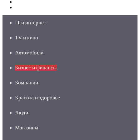
Switch
skin
Войти
IT и интернет
TV и кино
Автомобили
Бизнес и финансы
Компании
Красота и здоровье
Люди
Магазины