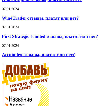
или
нет?
Win4Trader
07.01.2024
отзывы,
платят
Win4Trader отзывы, платят или нет?
или
нет?
First
07.01.2024
Strategic
Limited
First Strategic Limited отзывы, платят или нет?
отзывы,
платят
Accuindex
07.01.2024
или
отзывы,
нет?
платят
Accuindex отзывы, платят или нет?
или
нет?