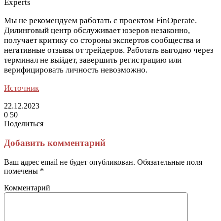
Experts
Мы не рекомендуем работать с проектом FinOperate.
Дилинговый центр обслуживает юзеров незаконно,
получает критику со стороны экспертов сообщества и
негативные отзывы от трейдеров. Работать выгодно через
терминал не выйдет, завершить регистрацию или
верифицировать личность невозможно.
Источник
22.12.2023
0
50
Поделиться
Facebook
Twitter
LinkedIn
Tumblr
Reddit
Вконтакте
Одноклассники
Skype
Messenger
Messenger
WhatsApp
Telegram
Viber
Line
Поделиться
Печатать
через
Добавить комментарий
электронную
почту
Ваш адрес email не будет опубликован.
Обязательные поля
помечены
*
Комментарий