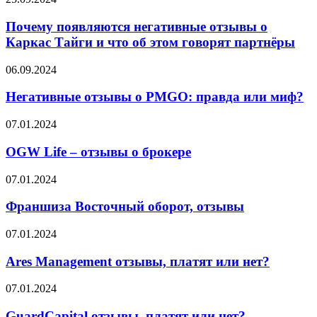
появляются
негативные
Почему появляются негативные отзывы о
отзывы
Каркас Тайги и что об этом говорят партнёры
о
Каркас
Негативные
06.09.2024
Тайги
отзывы
и
о
Негативные отзывы о PMGO: правда или миф?
что
PMGO:
об
правда
OGW
07.01.2024
этом
или
Life
говорят
миф?
–
OGW Life – отзывы о брокере
партнёры
отзывы
о
Франшиза
07.01.2024
брокере
Восточный
оборот,
Франшиза Восточный оборот, отзывы
отзывы
Ares
07.01.2024
Management
отзывы,
Ares Management отзывы, платят или нет?
платят
или
GuardCapital
07.01.2024
нет?
отзывы,
платят
GuardCapital отзывы, платят или нет?