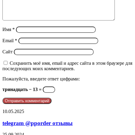
Имя
*
Email
*
Сайт
Сохранить моё имя, email и адрес сайта в этом браузере для
последующих моих комментариев.
Пожалуйста, введите ответ цифрами:
тринадцать − 13 =
telegram
10.05.2025
@pporder
отзывы
telegram @pporder отзывы
Почему
25.09.2024