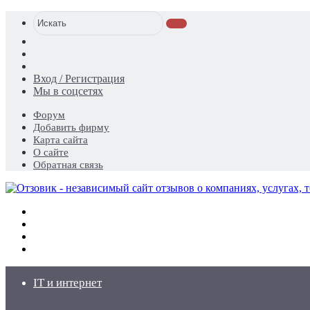
Искать
Switch
skin
Sidebar
Случайная
статья
Вход / Регистрация
Мы в соцсетях
Форум
Добавить фирму
Карта сайта
О сайте
Обратная связь
Меню
Искать
Switch
skin
Войти
IT и интернет