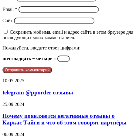
Email
*
Сайт
Сохранить моё имя, email и адрес сайта в этом браузере для
последующих моих комментариев.
Пожалуйста, введите ответ цифрами:
шестнадцать − четыре =
telegram
10.05.2025
@pporder
отзывы
telegram @pporder отзывы
Почему
25.09.2024
появляются
негативные
Почему появляются негативные отзывы о
отзывы
Каркас Тайги и что об этом говорят партнёры
о
Каркас
Негативные
06.09.2024