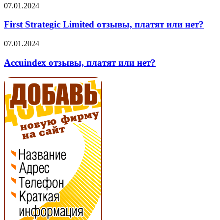
нет?
First
07.01.2024
Strategic
Limited
First Strategic Limited отзывы, платят или нет?
отзывы,
платят
Accuindex
07.01.2024
или
отзывы,
нет?
платят
Accuindex отзывы, платят или нет?
или
нет?