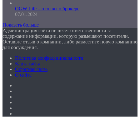
OGW Life – отзывы о брокере
07.01.2024
Показать больше
Администрация сайта не несет ответственности за
содержание информации, которую размещают посетители.
Оставьте отзыв о компании, либо разместите новую компанию
для обсуждения.
Политика конфиденциальности
Карта сайта
Обратная связь
О сайте
Facebook
Twitter
YouTube
vk.com
Одноклассники
Telegram
Facebook
Twitter
WhatsApp
Telegram
Кнопка
«Наверх»