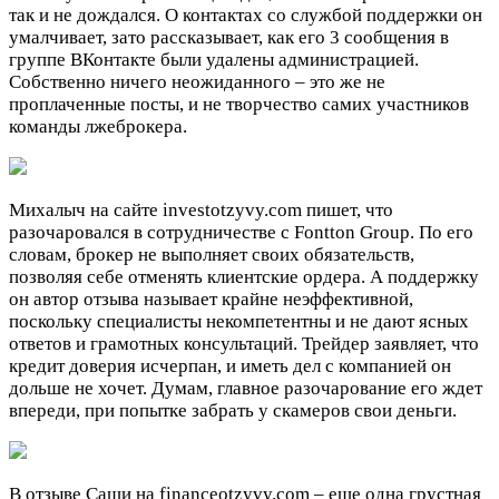
так и не дождался. О контактах со службой поддержки он
умалчивает, зато рассказывает, как его 3 сообщения в
группе ВКонтакте были удалены администрацией.
Собственно ничего неожиданного – это же не
проплаченные посты, и не творчество самих участников
команды лжеброкера.
Михалыч на сайте investotzyvy.com пишет, что
разочаровался в сотрудничестве с Fontton Group. По его
словам, брокер не выполняет своих обязательств,
позволяя себе отменять клиентские ордера. А поддержку
он автор отзыва называет крайне неэффективной,
поскольку специалисты некомпетентны и не дают ясных
ответов и грамотных консультаций. Трейдер заявляет, что
кредит доверия исчерпан, и иметь дел с компанией он
дольше не хочет. Думам, главное разочарование его ждет
впереди, при попытке забрать у скамеров свои деньги.
В отзыве Саши на financeotzyvy.com – еще одна грустная