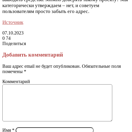
категорически утверждаем – нет, и советуем
пользователям просто забыть его адрес.
Источник
07.10.2023
0
74
Поделиться
Facebook
Twitter
LinkedIn
Tumblr
Reddit
Вконтакте
Одноклассники
Skype
Messenger
Messenger
WhatsApp
Telegram
Viber
Line
Поделиться
Печатать
через
Добавить комментарий
электронную
почту
Ваш адрес email не будет опубликован.
Обязательные поля
помечены
*
Комментарий
Имя
*