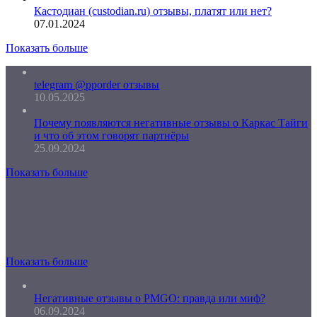
Кастодиан (custodian.ru) отзывы, платят или нет?
07.01.2024
Показать больше
telegram @pporder отзывы
10.05.2025
Почему появляются негативные отзывы о Каркас Тайги
и что об этом говорят партнёры
25.09.2024
Показать больше
Показать больше
Негативные отзывы о PMGO: правда или миф?
06.09.2024