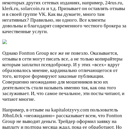
некоторых других сетевых изданиях, например, 24rus.ru,
klerk.ru, solarcoin.ru и т.д. Призывает он оставлять отзывы
и в своей группе VK. Как вы думаете, много там
негативных? Правильно, ни одного. Все клиенты
довольны и благодарят современного честного брокера за
качественные услуги.
Однако Fontton Group все же не повезло. Оказывается,
отзывы в сети могут писать все, а не только копирайтеры
которым заплатил псевдоброкер. И у этих «всех» вдруг
образовалось мнение, кардинально отличающегося от
того, которое формируют заказные публикации.
Совершенно неожиданно для мошенников всю их
деятельность стали называть именно так, как она того
заслуживает. И, что самое печальное, эти посты читают, и
читают многие.
Например, в отзыве на kapitalotzyvy.com пользователь
J0hnL0ck «неожиданно» рассказывает всем, что Fontton
Group не выводит деньги. Трейдер оформил заявку на
выплату и полтора месяца ждал, пока ее обработают. Но