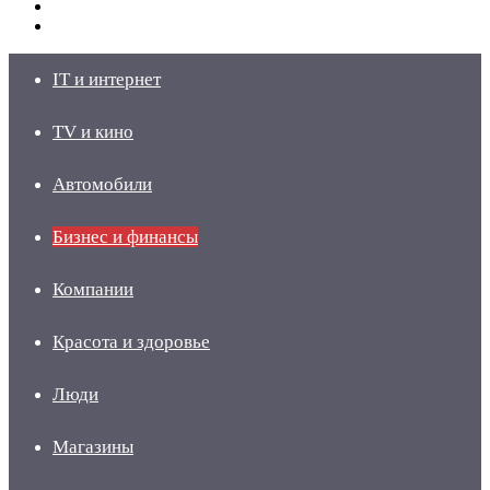
Switch
skin
Войти
IT и интернет
TV и кино
Автомобили
Бизнес и финансы
Компании
Красота и здоровье
Люди
Магазины