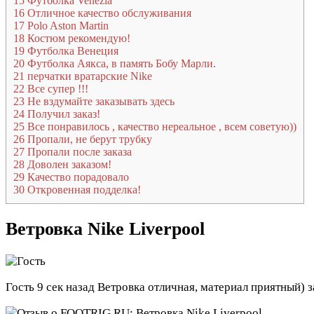
15
Футболка Venezia
16
Отличное качество обслуживания
17
Polo Aston Martin
18
Костюм рекомендую!
19
Футболка Венеция
20
Футболка Аякса, в память Бобу Марли.
21
перчатки вратарские Nike
22
Все супер !!!
23
Не вздумайте заказывать здесь
24
Получил заказ!
25
Все понравилось , качество нереальное , всем советую))
26
Пропали, не берут трубку
27
Пропали после заказа
28
Доволен заказом!
29
Качество порадовало
30
Откровенная подделка!
Ветровка Nike Liverpool
Гость
9 сек назад
Ветровка отличная, материал приятный) з