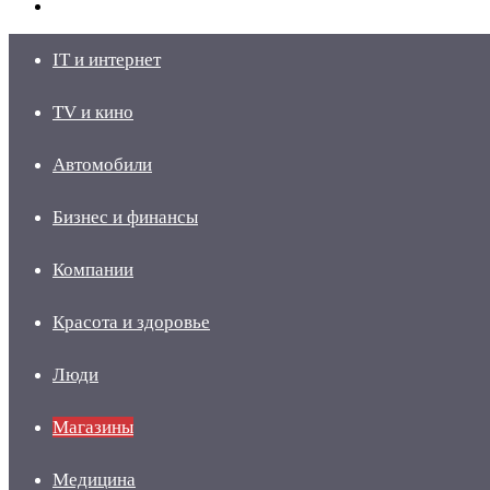
skin
Войти
IT и интернет
TV и кино
Автомобили
Бизнес и финансы
Компании
Красота и здоровье
Люди
Магазины
Медицина