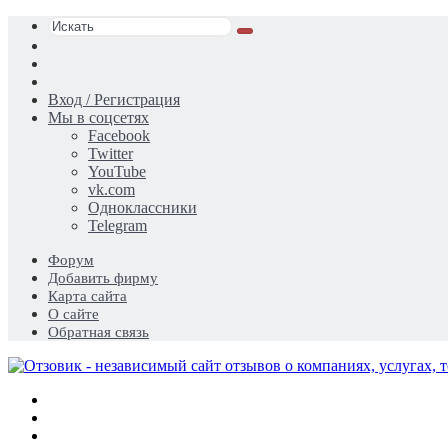
Искать
Switch
skin
Sidebar
Случайная
статья
Вход / Регистрация
Мы в соцсетях
Facebook
Twitter
YouTube
vk.com
Одноклассники
Telegram
Форум
Добавить фирму
Карта сайта
О сайте
Обратная связь
Меню
Искать
Switch