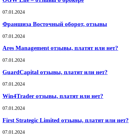
отзывы
о
Франшиза
07.01.2024
брокере
Восточный
оборот,
Франшиза Восточный оборот, отзывы
отзывы
Ares
07.01.2024
Management
отзывы,
Ares Management отзывы, платят или нет?
платят
или
GuardCapital
07.01.2024
нет?
отзывы,
платят
GuardCapital отзывы, платят или нет?
или
нет?
Win4Trader
07.01.2024
отзывы,
платят
Win4Trader отзывы, платят или нет?
или
нет?
First
07.01.2024
Strategic
Limited
First Strategic Limited отзывы, платят или нет?
отзывы,
платят
Accuindex
07.01.2024
или
отзывы,