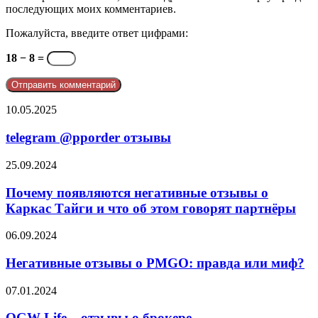
последующих моих комментариев.
Пожалуйста, введите ответ цифрами:
18 − 8 =
telegram
10.05.2025
@pporder
отзывы
telegram @pporder отзывы
Почему
25.09.2024
появляются
негативные
Почему появляются негативные отзывы о
отзывы
Каркас Тайги и что об этом говорят партнёры
о
Каркас
Негативные
06.09.2024
Тайги
отзывы
и
о
Негативные отзывы о PMGO: правда или миф?
что
PMGO:
об
правда
OGW
07.01.2024
этом
или
Life
говорят
миф?
–
OGW Life – отзывы о брокере
партнёры