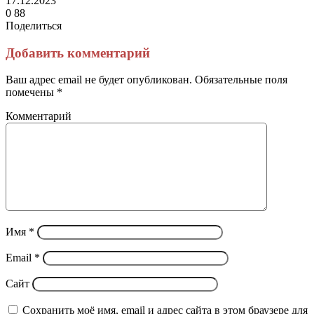
17.12.2023
0
88
Поделиться
Facebook
Twitter
LinkedIn
Tumblr
Reddit
Вконтакте
Одноклассники
Skype
Messenger
Messenger
WhatsApp
Telegram
Viber
Line
Поделиться
Печатать
через
Добавить комментарий
электронную
почту
Ваш адрес email не будет опубликован.
Обязательные поля
помечены
*
Комментарий
Имя
*
Email
*
Сайт
Сохранить моё имя, email и адрес сайта в этом браузере для