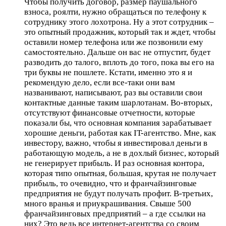
Чтобы получить договор, размер паушального
взноса, роялти, нужно обращаться по телефону к
сотруднику этого лохотрона. Ну а этот сотрудник –
это опытный продажник, который так и ждет, чтобы
оставили номер телефона или же позвонили ему
самостоятельно. Дальше он вас не отпустит, будет
разводить до талого, вплоть до того, пока вы его на
три буквы не пошлете. Кстати, именно это я и
рекомендую дело, если все-таки они вам
названивают, написывают, раз вы оставили свои
контактные данные таким шарлотанам. Во-вторых,
отсутствуют финансовые отчетности, которые
показали бы, что основная компания зарабатывает
хорошие деньги, работая как IT-агентство. Мне, как
инвестору, важно, чтобы я инвестировал деньги в
работающую модель, а не в дохлый бизнес, который
не генерирует прибыль. И раз основная контора,
которая типо опытная, большая, крутая не получает
прибыль, то очевидно, что и франчайзинговые
предприятия не будут получать профит. В-третьих,
много вранья и приукрашивания. Свыше 500
франчайзинговых предприятий – а где ссылки на
них? Это ведь все интернет-агентства со своим