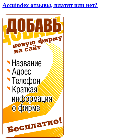
нет?
платят
Accuindex отзывы, платят или нет?
или
нет?