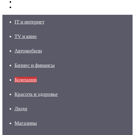
Switch
skin
Войти
IT и интернет
TV и кино
Автомобили
Бизнес и финансы
Компании
Красота и здоровье
Люди
Магазины