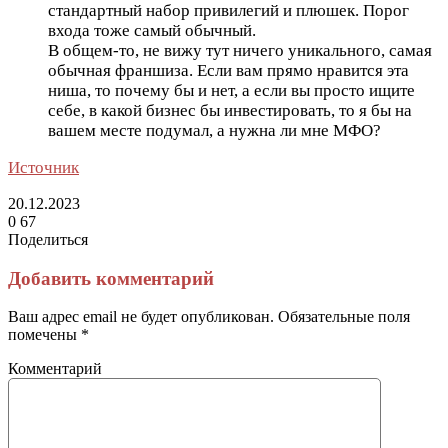
стандартный набор привилегий и плюшек. Порог
входа тоже самый обычный.
В общем-то, не вижу тут ничего уникального, самая
обычная франшиза. Если вам прямо нравится эта
ниша, то почему бы и нет, а если вы просто ищите
себе, в какой бизнес бы инвестировать, то я бы на
вашем месте подумал, а нужна ли мне МФО?
Источник
20.12.2023
0
67
Поделиться
Facebook
Twitter
LinkedIn
Tumblr
Reddit
Вконтакте
Одноклассники
Skype
Messenger
Messenger
WhatsApp
Telegram
Viber
Line
Поделиться
Печатать
через
Добавить комментарий
электронную
почту
Ваш адрес email не будет опубликован.
Обязательные поля
помечены
*
Комментарий