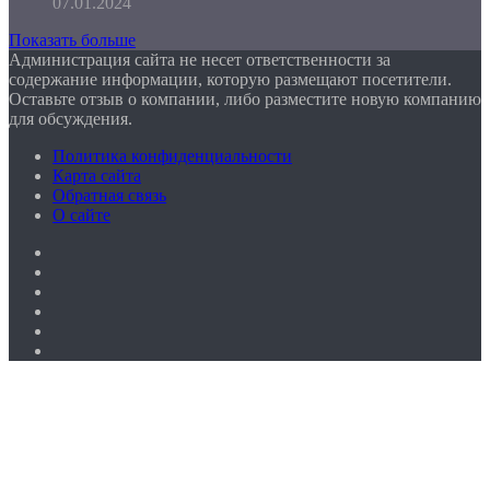
07.01.2024
Показать больше
Администрация сайта не несет ответственности за
содержание информации, которую размещают посетители.
Оставьте отзыв о компании, либо разместите новую компанию
для обсуждения.
Политика конфиденциальности
Карта сайта
Обратная связь
О сайте
Facebook
Twitter
YouTube
vk.com
Одноклассники
Telegram
Facebook
Twitter
WhatsApp
Telegram
Кнопка
«Наверх»