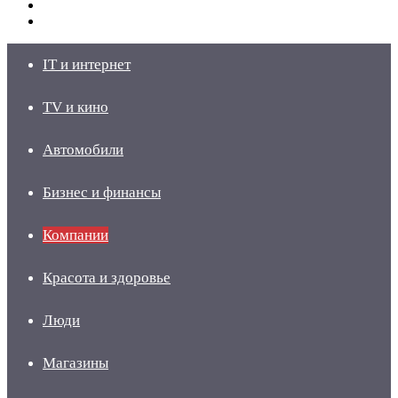
Switch
skin
Войти
IT и интернет
TV и кино
Автомобили
Бизнес и финансы
Компании
Красота и здоровье
Люди
Магазины