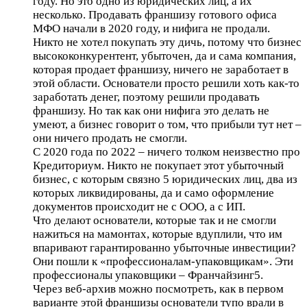
году. Но это одно из юридических лиц, а их
несколько. Продавать франшизу готового офиса
МФО начали в 2020 году, и нифига не продали.
Никто не хотел покупать эту дичь, потому что бизнес
высококонкурентент, убыточен, да и сама компания,
которая продает франшизу, ничего не заработает в
этой области. Основатели просто решили хоть как-то
заработать денег, поэтому решили продавать
франшизу. Но так как они нифига это делать не
умеют, а бизнес говорит о том, что прибыли тут нет –
они ничего продать не смогли.
С 2020 года по 2022 – ничего толком неизвестно про
Кредиториум. Никто не покупает этот убыточный
бизнес, с которым связно 5 юридических лиц, два из
которых ликвидированы, да и само оформление
документов происходит не с ООО, а с ИП.
Что делают основатели, которые так и не смогли
нажиться на мамонтах, которые вдуплили, что им
впаривают гарантированно убыточные инвестиции?
Они пошли к «профессионалам-упаковщикам». Эти
профессионалы упаковщики – Франчайзинг5.
Через веб-архив можно посмотреть, как в первом
варианте этой франшизы основатели тупо врали в