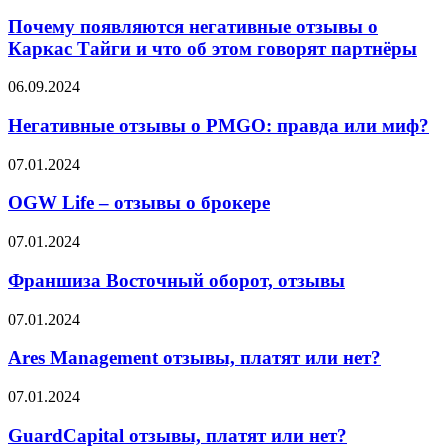
появляются
негативные
Почему появляются негативные отзывы о
отзывы
Каркас Тайги и что об этом говорят партнёры
о
Каркас
Негативные
06.09.2024
Тайги
отзывы
и
о
Негативные отзывы о PMGO: правда или миф?
что
PMGO:
об
правда
OGW
07.01.2024
этом
или
Life
говорят
миф?
–
OGW Life – отзывы о брокере
партнёры
отзывы
о
Франшиза
07.01.2024
брокере
Восточный
оборот,
Франшиза Восточный оборот, отзывы
отзывы
Ares
07.01.2024
Management
отзывы,
Ares Management отзывы, платят или нет?
платят
или
GuardCapital
07.01.2024
нет?
отзывы,
платят
GuardCapital отзывы, платят или нет?