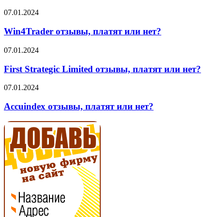
или
нет?
Win4Trader
07.01.2024
отзывы,
платят
Win4Trader отзывы, платят или нет?
или
нет?
First
07.01.2024
Strategic
Limited
First Strategic Limited отзывы, платят или нет?
отзывы,
платят
Accuindex
07.01.2024
или
отзывы,
нет?
платят
Accuindex отзывы, платят или нет?
или
нет?