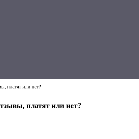
, платят или нет?
зывы, платят или нет?