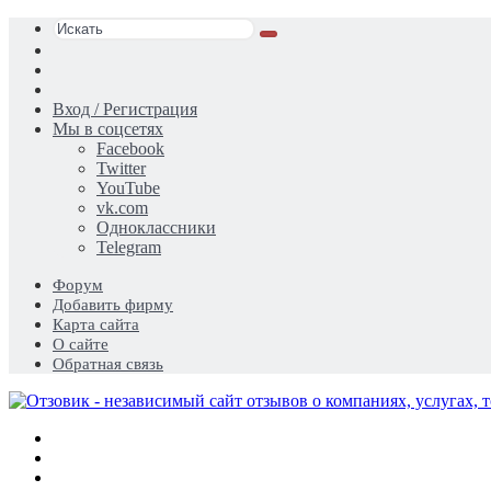
Искать
Switch
skin
Sidebar
Случайная
статья
Вход / Регистрация
Мы в соцсетях
Facebook
Twitter
YouTube
vk.com
Одноклассники
Telegram
Форум
Добавить фирму
Карта сайта
О сайте
Обратная связь
Меню
Искать
Switch