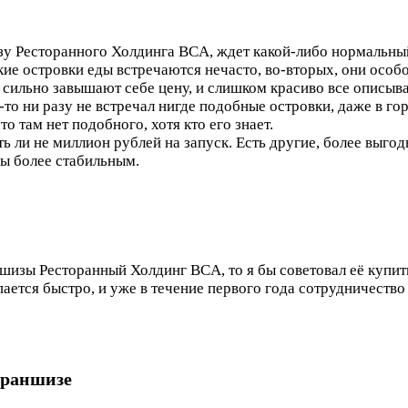
зу Ресторанного Холдинга BCA, ждет какой-либо нормальный
акие островки еды встречаются нечасто, во-вторых, они особ
 сильно завышают себе цену, и слишком красиво все описываю
о-то ни разу не встречал нигде подобные островки, даже в г
о там нет подобного, хотя кто его знает.
ть ли не миллион рублей на запуск. Есть другие, более выго
ы более стабильным.
шизы Ресторанный Холдинг BCA, то я бы советовал её купит
ется быстро, и уже в течение первого года сотрудничество
франшизе