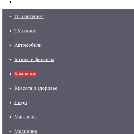
skin
Войти
IT и интернет
TV и кино
Автомобили
Бизнес и финансы
Компании
Красота и здоровье
Люди
Магазины
Медицина