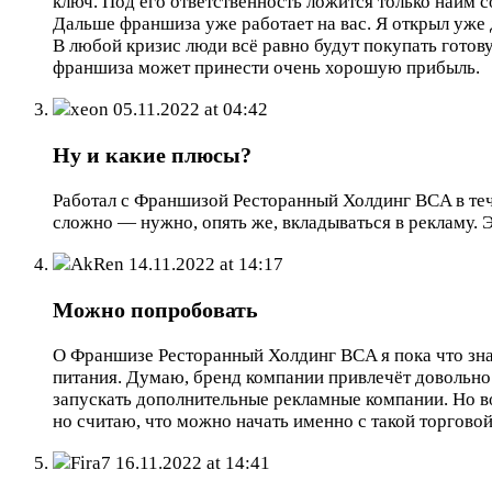
ключ. Под его ответственность ложится только найм 
Дальше франшиза уже работает на вас. Я открыл уже 
В любой кризис люди всё равно будут покупать готов
франшиза может принести очень хорошую прибыль.
xeon
05.11.2022 at 04:42
Ну и какие плюсы?
Работал с Франшизой Ресторанный Холдинг BCA в тече
сложно — нужно, опять же, вкладываться в рекламу. 
AkRen
14.11.2022 at 14:17
Можно попробовать
О Франшизе Ресторанный Холдинг BCA я пока что зна
питания. Думаю, бренд компании привлечёт довольно 
запускать дополнительные рекламные компании. Но во
но считаю, что можно начать именно с такой торгово
Fira7
16.11.2022 at 14:41