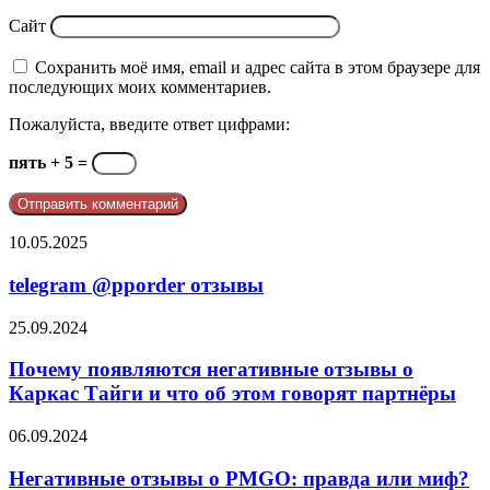
Сайт
Сохранить моё имя, email и адрес сайта в этом браузере для
последующих моих комментариев.
Пожалуйста, введите ответ цифрами:
пять + 5 =
telegram
10.05.2025
@pporder
отзывы
telegram @pporder отзывы
Почему
25.09.2024
появляются
негативные
Почему появляются негативные отзывы о
отзывы
Каркас Тайги и что об этом говорят партнёры
о
Каркас
Негативные
06.09.2024
Тайги
отзывы
и
о
Негативные отзывы о PMGO: правда или миф?
что