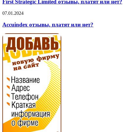
Limited
First Strategic Limited отзывы, платят или нет?
отзывы,
платят
Accuindex
07.01.2024
или
отзывы,
нет?
платят
Accuindex отзывы, платят или нет?
или
нет?