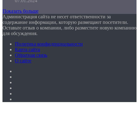
07.01.2024
Показать больше
Администрация сайта не несет ответственности за
содержание информации, которую размещают посетители.
Оставьте отзыв о компании, либо разместите новую компанию
для обсуждения.
Политика конфиденциальности
Карта сайта
Обратная связь
О сайте
Facebook
Twitter
YouTube
vk.com
Одноклассники
Telegram
Facebook
Twitter
WhatsApp
Telegram
Кнопка
«Наверх»