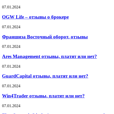
PMGO:
об
правда
OGW
07.01.2024
этом
или
Life
говорят
миф?
–
OGW Life – отзывы о брокере
партнёры
отзывы
о
Франшиза
07.01.2024
брокере
Восточный
оборот,
Франшиза Восточный оборот, отзывы
отзывы
Ares
07.01.2024
Management
отзывы,
Ares Management отзывы, платят или нет?
платят
или
GuardCapital
07.01.2024
нет?
отзывы,
платят
GuardCapital отзывы, платят или нет?
или
нет?
Win4Trader
07.01.2024
отзывы,
платят
Win4Trader отзывы, платят или нет?
или
нет?
First
07.01.2024
Strategic