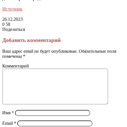
Источник
26.12.2023
0
58
Поделиться
Facebook
Twitter
LinkedIn
Tumblr
Reddit
Вконтакте
Одноклассники
Skype
Messenger
Messenger
WhatsApp
Telegram
Viber
Line
Поделиться
Печатать
через
Добавить комментарий
электронную
почту
Ваш адрес email не будет опубликован.
Обязательные поля
помечены
*
Комментарий
Имя
*
Email
*