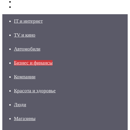
Switch
skin
Войти
IT и интернет
TV и кино
Автомобили
Бизнес и финансы
Компании
Красота и здоровье
Люди
Магазины