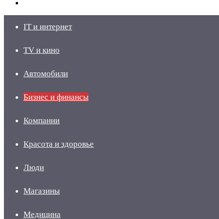
skin
Войти
IT и интернет
TV и кино
Автомобили
Бизнес и финансы
Компании
Красота и здоровье
Люди
Магазины
Медицина