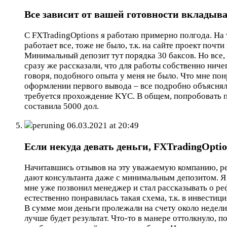
Все зависит от вашей готовности вкладыва
С FXTradingOptions я работаю примерно полгода. На 
работает все, тоже не было, т.к. на сайте проект по
Минимальный депозит тут порядка 30 баксов. Но все, 
сразу же рассказали, что для работы собственно ниче
говоря, подобного опыта у меня не было. Что мне по
оформлении первого вывода – все подробно объясняли
требуется прохождение KYC. В общем, попробовать пл
составила 5000 дол.
peruning
06.03.2021 at 20:49
Если некуда девать деньги, FXTradingOpti
Начитавшись отзывов на эту уважаемую компанию, реш
дают консультанта даже с минимальным депозитом. Я 
мне уже позвонил менеджер и стал рассказывать о реф
естественно понравилась такая схема, т.к. в инвестиц
В сумме мои деньги пролежали на счету около недели
лучше будет результат. Что-то в манере оттолкнуло, 