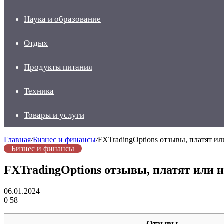
Наука и образование
Отдых
Продукты питания
Техника
Товары и услуги
Главная
/
Бизнес и финансы
/
FXTradingOptions отзывы, платят ил
Бизнес и финансы
FXTradingOptions отзывы, платят или н
06.01.2024
0
58
Отзывы