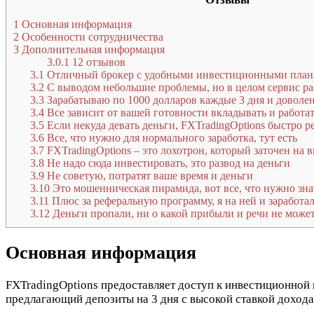
1
Основная информация
2
Особенности сотрудничества
3
Дополнительная информация
3.0.1
12 отзывов
3.1
Отличный брокер с удобными инвестиционными пла
3.2
С выводом небольшие проблемы, но в целом сервис ра
3.3
Зарабатываю по 1000 долларов каждые 3 дня и доволен
3.4
Все зависит от вашей готовности вкладывать и работат
3.5
Если некуда девать деньги, FXTradingOptions быстро 
3.6
Все, что нужно для нормального заработка, тут есть
3.7
FXTradingOptions – это лохотрон, который заточен на 
3.8
Не надо сюда инвестировать, это развод на деньги
3.9
Не советую, потратят ваше время и деньги
3.10
Это мошенническая пирамида, вот все, что нужно зна
3.11
Плюс за реферальную программу, я на ней и заработа
3.12
Деньги пропали, ни о какой прибыли и речи не може
Основная информация
FXTradingOptions предоставляет доступ к инвестиционной
предлагающий депозиты на 3 дня с высокой ставкой дохода