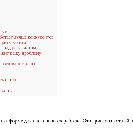
нами
ботает лучше конкурентов
 результатом
ь над результатом
решит вашу проблему
выкачивание денег
ть о них
л
т быть
 платформе для пассивного заработка. Это криптовалютный 
.