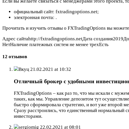
Если вы желаете связаться с менеджерами этого проекта, т
официальный сайт: fxtradingoptions.net;
электронная почта:
.
Прочитать и изучить отзывы о FXTradingOptions вы можете
Адрес сайтаhttp://fxtradingoptions.netДата создания2019Д
НетНаличие платежных систем не менее трехЕсть
12 отзывов
Вкуц
21.02.2021 at 10:32
Отличный брокер с удобными инвестици
FXTradingOptions – как раз то, что мы искали с муже
таких, как мы. Управление депозитом тут осуществля
быстро сформировала стратегию, и вот уже второй м
Сразу расстроились, что единственный нормальный сп
инвесторами.
sergiomig
22.02.2021 at 08:01