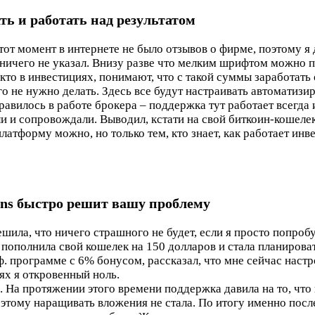
ть и работать над результатом
тот момент в интернете не было отзывов о фирме, поэтому я
чти ничего не указал. Внизу разве что мелким шрифтом можно
кто в инвестициях, понимают, что с такой суммы заработать 
го не нужно делать. Здесь все будут настраивать автоматизи
нравилось в работе брокера – поддержка тут работает всегд
 и сопровождали. Выводил, кстати на свой биткоин-кошелек.
атформу можно, но только тем, кто знает, как работает инв
ons быстро решит вашу проблему
ила, что ничего страшного не будет, если я просто попробу
пополнила свой кошелек на 150 долларов и стала планироват
. программе с 6% бонусом, рассказал, что мне сейчас настр
иях я откровенный ноль.
. На протяжении этого времени поддержка давила на то, чт
поэтому наращивать вложения не стала. По итогу именно посл