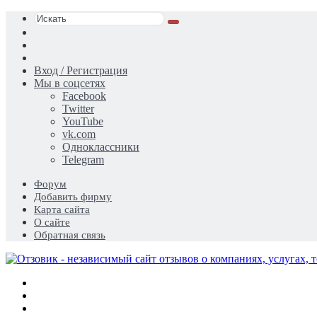
Искать
Switch
skin
Sidebar
Случайная
статья
Вход / Регистрация
Мы в соцсетях
Facebook
Twitter
YouTube
vk.com
Одноклассники
Telegram
Форум
Добавить фирму
Карта сайта
О сайте
Обратная связь
Меню
Искать
Switch