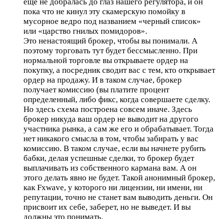
еще не добралась до глаз нашего регулятора, и он
пока что не кинул эту скамерскую помойку в
мусорное ведро под названием «черный список»
или «царство гнилых помидоров».
Это ненастоящий брокер, чтобы вы понимали. А
поэтому торговать тут будет бессмысленно. При
нормальной торговле вы открываете ордер на
покупку, а посредник сводит вас с тем, кто открывает
ордер на продажу. И в таком случае, брокер
получает комиссию (вы платите процент
определенный, либо фикс, когда совершаете сделку.
Но здесь схема построена совсем иначе. Здесь
брокер никуда ваш ордер не выводит на другого
участника рынка, а сам же его и обрабатывает. Тогда
нет никакого смысла в том, чтобы забирать у вас
комиссию. В таком случае, если вы начнете рубить
бабки, делая успешные сделки, то брокер будет
выплачивать из собственного кармана вам. А он
этого делать явно не будет. Такой анонимный брокер,
как Fxwave, у которого ни лицензии, ни имени, ни
репутации, точно не станет вам выводить деньги. Он
присвоит их себе, заберет, но не выведет. И вы
должны это понимать.