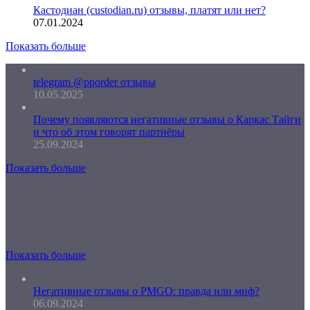
Кастодиан (custodian.ru) отзывы, платят или нет?
07.01.2024
Показать больше
telegram @pporder отзывы
10.05.2025
Почему появляются негативные отзывы о Каркас Тайги
и что об этом говорят партнёры
25.09.2024
Показать больше
Показать больше
Негативные отзывы о PMGO: правда или миф?
06.09.2024