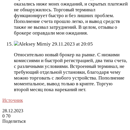
оказались ниже моих ожиданий, и скрытых платежей
не обнаружилось. Торговый терминал
функционирует быстро и без лишних проблем.
Пополнение счета прошло легко, и вывод средств
также не вызвал затруднений. В целом, отзывы о
брокере оправдали мои ожидания.
Aleksey Mirniy
29.11.2023 at 20:05
Относительно новый брокер на рынке. С низкими
комиссиями и быстрой регистрацией, два типа счета,
с различными условиями. Встроенный терминал, не
требующий отдельной установки, благодаря чему
можно торговать с любого устройства. Пополнение
моментальное, вывод только в крипте. Торгую
второй месяц пока нареканий нет.
Источник
28.12.2023
0
70
Поделиться
Facebook
Twitter
LinkedIn
Tumblr
Reddit
Вконтакте
Одноклассники
Skype
Messenger
Messenger
WhatsApp
Telegram
Viber
Line
Поделиться
Печатать