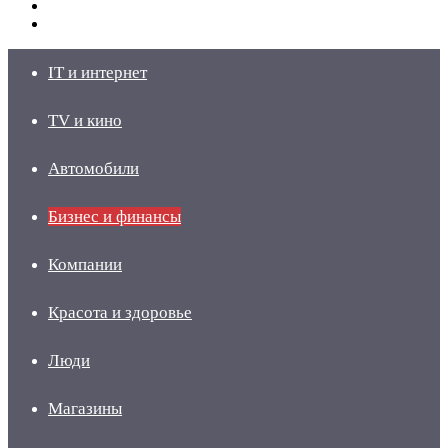
Switch
skin
Войти
IT и интернет
TV и кино
Автомобили
Бизнес и финансы
Компании
Красота и здоровье
Люди
Магазины