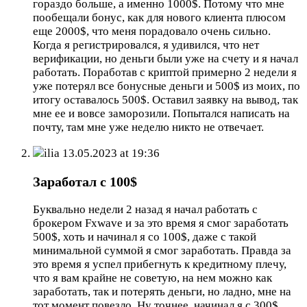
гораздо больше, а именно 1000$. Потому что мне
пообещали бонус, как для нового клиента плюсом
еще 2000$, что меня порадовало очень сильно.
Когда я регистрировался, я удивился, что нет
верификации, но деньги были уже на счету и я начал
работать. Поработав с криптой примерно 2 недели я
уже потерял все бонусные деньги и 500$ из моих, по
итогу оставалось 500$. Оставил заявку на вывод, так
мне ее и вовсе заморозили. Попытался написать на
почту, там мне уже неделю никто не отвечает.
ilia
13.05.2023 at 19:36
Заработал с 100$
Буквально недели 2 назад я начал работать с
брокером Fxwave и за это время я смог заработать
500$, хоть и начинал я со 100$, даже с такой
минимальной суммой я смог заработать. Правда за
это время я успел прибегнуть к кредитному плечу,
что я вам крайне не советую, на нем можно как
заработать, так и потерять деньги, но ладно, мне на
тот момент повезло. Ну точнее, начинал я с 300$,