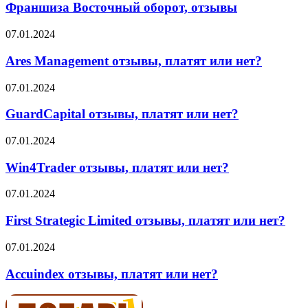
оборот,
Франшиза Восточный оборот, отзывы
отзывы
Ares
07.01.2024
Management
отзывы,
Ares Management отзывы, платят или нет?
платят
или
GuardCapital
07.01.2024
нет?
отзывы,
платят
GuardCapital отзывы, платят или нет?
или
нет?
Win4Trader
07.01.2024
отзывы,
платят
Win4Trader отзывы, платят или нет?
или
нет?
First
07.01.2024
Strategic
Limited
First Strategic Limited отзывы, платят или нет?
отзывы,
платят
Accuindex
07.01.2024
или
отзывы,
нет?
платят
Accuindex отзывы, платят или нет?
или
нет?