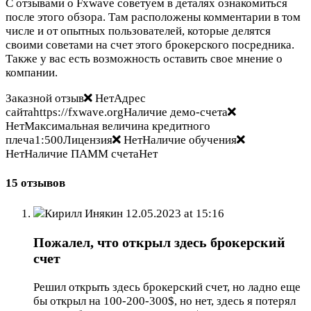
С отзывами о Fxwave советуем в деталях ознакомиться
после этого обзора. Там расположены комментарии в том
числе и от опытных пользователей, которые делятся
своими советами на счет этого брокерского посредника.
Также у вас есть возможность оставить свое мнение о
компании.
Заказной отзыв
НетАдрес
сайтаhttps://fxwave.orgНаличие демо-счета
НетМаксимальная величина кредитного
плеча1:500Лицензия
НетНаличие обучения
НетНаличие ПАММ счетаНет
15 отзывов
Кирилл Инякин
12.05.2023 at 15:16
Пожалел, что открыл здесь брокерский
счет
Решил открыть здесь брокерский счет, но ладно еще
бы открыл на 100-200-300$, но нет, здесь я потерял