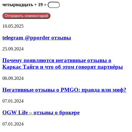
четырнадцать + 19 =
telegram
10.05.2025
@pporder
отзывы
telegram @pporder отзывы
Почему
25.09.2024
появляются
негативные
Почему появляются негативные отзывы о
отзывы
Каркас Тайги и что об этом говорят партнёры
о
Каркас
Негативные
06.09.2024
Тайги
отзывы
и
о
Негативные отзывы о PMGO: правда или миф?
что
PMGO:
об
правда
OGW
07.01.2024
этом
или
Life
говорят
миф?
–
OGW Life – отзывы о брокере
партнёры
отзывы
о
Франшиза
07.01.2024
брокере
Восточный