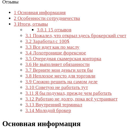
Отзывы
1
Основная информация
2
Особенности сотрудничества
3
Итоги, отзывы
3.0.1
15 отзывов
3.1
Пожалел, что открыл здесь брокерский счет
3.2
Заработал с 100$
3.3
Все идет как по маслу
3.4
Лохотронище форексное
3.5
Очередная скамерская конторка
3.6
Не выполняет обязанности
3.7
Верните мои деньги хотя бы
3.8
Неплохое место для торговли
3.9
Сложно решить на самом деле
3.10
Советую не работать тут
3.11
Я бы подумал, прежде чем работать
3.12
Работаю не долго, пока всё устраивает
3.13
Внутренний терминал
3.14
Молодой брокер
Основная информация