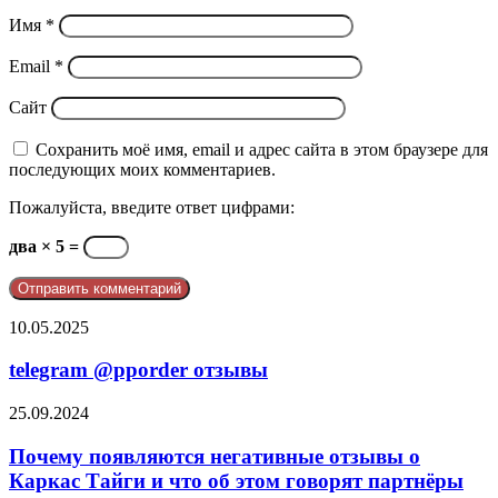
Имя
*
Email
*
Сайт
Сохранить моё имя, email и адрес сайта в этом браузере для
последующих моих комментариев.
Пожалуйста, введите ответ цифрами:
два × 5 =
telegram
10.05.2025
@pporder
отзывы
telegram @pporder отзывы
Почему
25.09.2024
появляются
негативные
Почему появляются негативные отзывы о
отзывы
Каркас Тайги и что об этом говорят партнёры
о