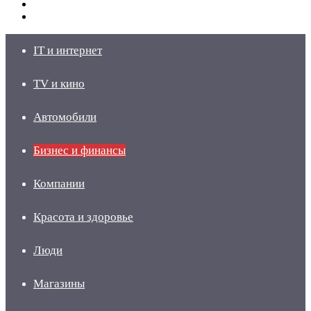
Switch
skin
Войти
IT и интернет
TV и кино
Автомобили
Бизнес и финансы
Компании
Красота и здоровье
Люди
Магазины