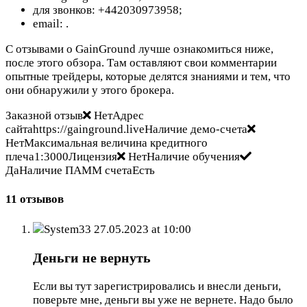
для звонков: +442030973958;
email:
.
С отзывами о GainGround лучше ознакомиться ниже,
после этого обзора. Там оставляют свои комментарии
опытные трейдеры, которые делятся знаниями и тем, что
они обнаружили у этого брокера.
Заказной отзыв
НетАдрес
сайтаhttps://gainground.liveНаличие демо-счета
НетМаксимальная величина кредитного
плеча1:3000Лицензия
НетНаличие обучения
ДаНаличие ПАММ счетаЕсть
11 отзывов
System33
27.05.2023 at 10:00
Деньги не вернуть
Если вы тут зарегистрировались и внесли деньги,
поверьте мне, деньги вы уже не вернете. Надо было