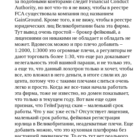
за подобными конторами следит Financial Conduct
Authority, но вот что-то я не вижу, чтобы в реестре
FCA существовала компания под названием
GainGround. Кроме того, я не вижу, чтобы в реестре
юридических лиц Великобритании была эта фирма.
Тут вывод очень простой – брокер фейковый, а
лицензиями он никакими не обладает и обладать не
может. Вдовесок можно и про плечо добавить –
1:2000, 1:3000 это огромные плечи, а регуляторы не
дают торговать более 1:30, что еще раз доказывает
нелегальность этой вшивой параши, и не только это,
а еще то, что данный лохотрон только и хочет, чтобы
все, кто вложил в него деньги, в итоге слили их до
цента, потому что с такими плечами слиться очень
легко и просто. Когда же все-таки начала работать
эта фирма, тоже не известно, но домен показывает,
что только в текущем году. Вот вам еще один
признак, что ГейнГраунд скам – маленький срок
работы. Что у нас уже есть? Отсутствует лицензия,
маленький срок работы, фейковая регистрация
юрлица в Великобритании, неадекватные плечи. Еще
добавить можно, что это кухонная платформа без
настоящей ликвидности. То есть тут нет реального