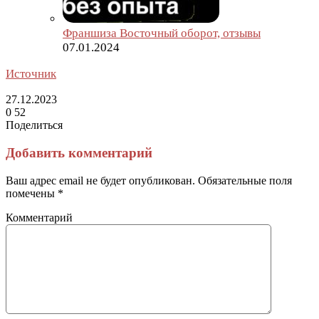
Франшиза Восточный оборот, отзывы
07.01.2024
Источник
27.12.2023
0
52
Поделиться
Facebook
Twitter
LinkedIn
Tumblr
Reddit
Вконтакте
Одноклассники
Skype
Messenger
Messenger
WhatsApp
Telegram
Viber
Line
Поделиться
Печатать
через
Добавить комментарий
электронную
почту
Ваш адрес email не будет опубликован.
Обязательные поля
помечены
*
Комментарий