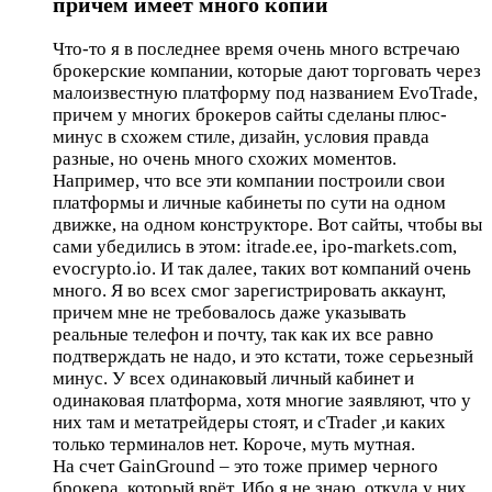
причем имеет много копий
Что-то я в последнее время очень много встречаю
брокерские компании, которые дают торговать через
малоизвестную платформу под названием EvoTrade,
причем у многих брокеров сайты сделаны плюс-
минус в схожем стиле, дизайн, условия правда
разные, но очень много схожих моментов.
Например, что все эти компании построили свои
платформы и личные кабинеты по сути на одном
движке, на одном конструкторе. Вот сайты, чтобы вы
сами убедились в этом: itrade.ee, ipo-markets.com,
evocrypto.io. И так далее, таких вот компаний очень
много. Я во всех смог зарегистрировать аккаунт,
причем мне не требовалось даже указывать
реальные телефон и почту, так как их все равно
подтверждать не надо, и это кстати, тоже серьезный
минус. У всех одинаковый личный кабинет и
одинаковая платформа, хотя многие заявляют, что у
них там и метатрейдеры стоят, и cTrader ,и каких
только терминалов нет. Короче, муть мутная.
На счет GainGround – это тоже пример черного
брокера, который врёт. Ибо я не знаю, откуда у них