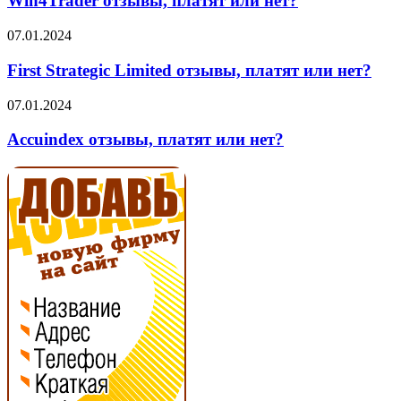
Win4Trader отзывы, платят или нет?
или
нет?
First
07.01.2024
Strategic
Limited
First Strategic Limited отзывы, платят или нет?
отзывы,
платят
Accuindex
07.01.2024
или
отзывы,
нет?
платят
Accuindex отзывы, платят или нет?
или
нет?