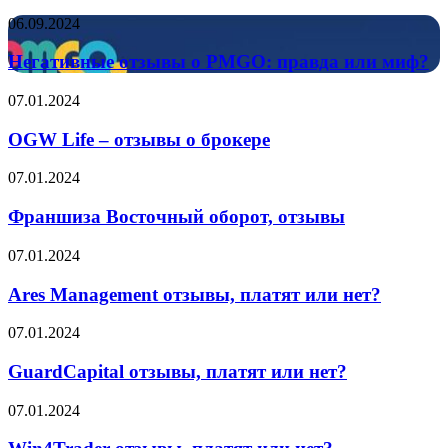
Каркас
Негативные
06.09.2024
Тайги
отзывы
и
о
Негативные отзывы о PMGO: правда или миф?
что
PMGO:
об
правда
OGW
07.01.2024
этом
или
Life
говорят
миф?
–
OGW Life – отзывы о брокере
партнёры
отзывы
о
Франшиза
07.01.2024
брокере
Восточный
оборот,
Франшиза Восточный оборот, отзывы
отзывы
Ares
07.01.2024
Management
отзывы,
Ares Management отзывы, платят или нет?
платят
или
GuardCapital
07.01.2024
нет?
отзывы,
платят
GuardCapital отзывы, платят или нет?
или
нет?
Win4Trader
07.01.2024
отзывы,
платят