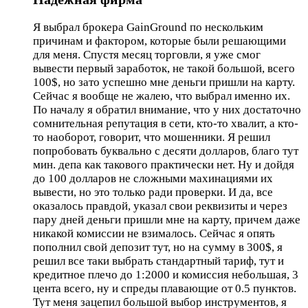
Я выбрал брокера GainGround по нескольким
причинам и фактором, которые были решающими
для меня. Спустя месяц торговли, я уже смог
вывести первый заработок, не такой большой, всего
100$, но зато успешно мне деньги пришли на карту.
Сейчас я вообще не жалею, что выбрал именно их.
По началу я обратил внимание, что у них достаточно
сомнительная репутация в сети, кто-то хвалит, а кто-
то наоборот, говорит, что мошенники. Я решил
попробовать буквально с десяти долларов, благо тут
мин. депа как такового практически нет. Ну и дойдя
до 100 долларов не сложными махинациями их
вывести, но это только ради проверки. И да, все
оказалось правдой, указал свои реквизиты и через
пару дней деньги пришли мне на карту, причем даже
никакой комиссии не взималось. Сейчас я опять
пополнил свой депозит тут, но на сумму в 300$, я
решил все таки выбрать стандартный тариф, тут и
кредитное плечо до 1:2000 и комиссия небольшая, 3
цента всего, ну и спреды плавающие от 0.5 пунктов.
Тут меня зацепил большой выбор инструментов, я