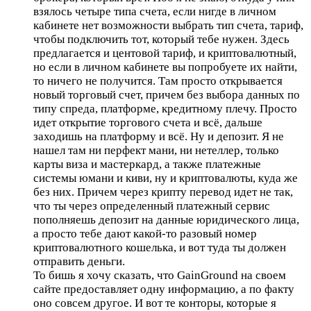
взялось четыре типа счета, если нигде в личном
кабинете нет возможности выбрать тип счета, тариф,
чтобы подключить тот, который тебе нужен. Здесь
предлагается и центовой тариф, и криптовалютный,
но если в личном кабинете вы попробуете их найти,
то ничего не получится. Там просто открывается
новый торговый счет, причем без выбора данных по
типу спреда, платформе, кредитному плечу. Просто
идет открытие торгового счета и всё, дальше
заходишь на платформу и всё. Ну и депозит. Я не
нашел там ни перфект мани, ни нетеллер, только
карты виза и мастеркард, а также платежные
системы юмани и киви, ну и криптовалюты, куда же
без них. Причем через крипту перевод идет не так,
что ты через определенный платежный сервис
пополняешь депозит на данные юридического лица,
а просто тебе дают какой-то разовый номер
криптовалютного кошелька, и вот туда ты должен
отправить деньги.
То бишь я хочу сказать, что GainGround на своем
сайте предоставляет одну информацию, а по факту
оно совсем другое. И вот те конторы, которые я