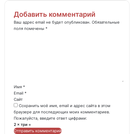
электронную
почту
Добавить комментарий
Ваш адрес email не будет опубликован.
Обязательные
поля помечены
*
К
о
м
м
е
н
т
а
р
Имя
*
и
Email
*
й
Сайт
Сохранить моё имя, email и адрес сайта в этом
браузере для последующих моих комментариев.
Пожалуйста, введите ответ цифрами:
2 × три =