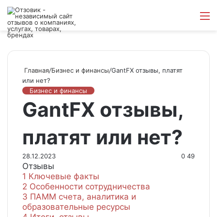
Войти
Switch
Искат
М
skin
Главная
/
Бизнес и финансы
/
GantFX отзывы, платят
или нет?
Бизнес и финансы
GantFX отзывы,
платят или нет?
28.12.2023
0
49
Отзывы
1
Ключевые факты
2
Особенности сотрудничества
3
ПАММ счета, аналитика и
образовательные ресурсы