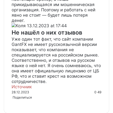
прикидывающаяся им мошенническая
организация. Поэтому и работать с ней
явно не стоит — будет лишь потеря
денег.
Коля
13.12.2023 at 17:44
Не нашёл о них отзывов
Уже один тот факт, что сайт компании
GantFX не имеет русскоязычной версии
показывает, что компания не
специализируется на российском рынке.
Соответственно, и отзывов на русском
языке о ней нет. Я очень сомневаюсь, что
она имеет официальную лицензию от ЦБ
РФ, что и ставит крест на возможном
сотрудничестве.
Источник
28.12.2023
0
49
Поделиться
Facebook
Twitter
LinkedIn
Tumblr
Reddit
Вконтакте
Одноклассники
Skype
Messenger
Messenger
WhatsApp
Telegram
Viber
Line
Поделиться
Печатать
через