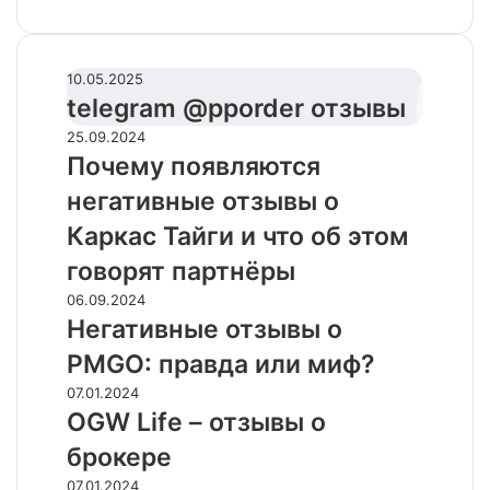
telegram
10.05.2025
@pporder
telegram @pporder отзывы
отзывы
Почему
25.09.2024
появляются
Почему появляются
негативные
негативные отзывы о
отзывы
о
Каркас Тайги и что об этом
Каркас
говорят партнёры
Тайги
и
Негативные
06.09.2024
что
отзывы
Негативные отзывы о
об
о
PMGO: правда или миф?
этом
PMGO:
говорят
правда
OGW
07.01.2024
партнёры
или
Life
OGW Life – отзывы о
миф?
–
брокере
отзывы
о
Франшиза
07.01.2024