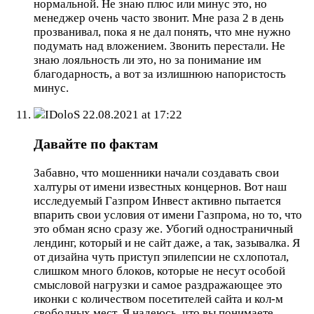
нормальной. Не знаю плюс или минус это, но
менеджер очень часто звонит. Мне раза 2 в день
прозванивал, пока я не дал понять, что мне нужно
подумать над вложением. Звонить перестали. Не
знаю лояльность ли это, но за понимание им
благодарность, а вот за излишнюю напористость
минус.
IDoloS
22.08.2021 at 17:22
Давайте по фактам
Забавно, что мошенники начали создавать свои
халтуры от имени известных концернов. Вот наш
исследуемый Газпром Инвест активно пытается
впарить свои условия от имени Газпрома, но то, что
это обман ясно сразу же. Убогий одностраничный
лендинг, который и не сайт даже, а так, зазывалка. Я
от дизайна чуть приступ эпилепсии не схлопотал,
слишком много блоков, которые не несут особой
смысловой нагрузки и самое раздражающее это
иконки с количеством посетителей сайта и кол-м
свободных мест. Я надеюсь, что вы понимаете