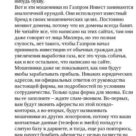
нибудь букву.
Вот и эти мошенники из Газпром Инвест занимаются
аналогичной ерундой. Они используют известный
бренд в своих мошеннических целях. Постоянно
меняют домены, потому что их домены всегда банят.
Не читайте все, что написано на этих сайтах, там они
даже говорят от лица Миллера, но это полная
глупость, нет такого, чтобы Газпром начал
принимать инвестиции от обычных граждан для
увеличения выработки газа, все это чушь собачья,
как и все остальное, что написано на сайте.
Мошенники даже не показывают, как они будут
якобы зарабатывать прибыль. Никаких юридических
адресов, ни официальных ответов от руководства
настоящей фирмы, ни подробностей по условиям
сотрудничества. Только одна форма для звонка. Если
вы ее заполните – ждите спам-звонком. Во-первых,
вам будут звонить аферисты из этой псевдо-
конторки, а во-вторых, будут названивать
мошенники из других лохотронов, потому что ваши
контактные данные (телефон и эмейл) попадут в
слитую базу в даркнете, и тогда, еще раз повторюсь,
вам начнут бомбить аферисты с целью развести на