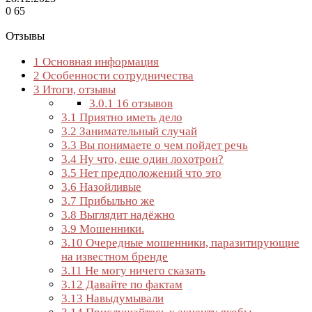
0
65
Отзывы
1
Основная информация
2
Особенности сотрудничества
3
Итоги, отзывы
3.0.1
16 отзывов
3.1
Приятно иметь дело
3.2
Занимательный случай
3.3
Вы понимаете о чем пойдет речь
3.4
Ну что, еще один лохотрон?
3.5
Нет предположений что это
3.6
Назойливые
3.7
Прибыльно же
3.8
Выглядит надёжно
3.9
Мошенники.
3.10
Очередные мошенники, паразитирующие
на известном бренде
3.11
Не могу ничего сказать
3.12
Давайте по фактам
3.13
Навыдумывали