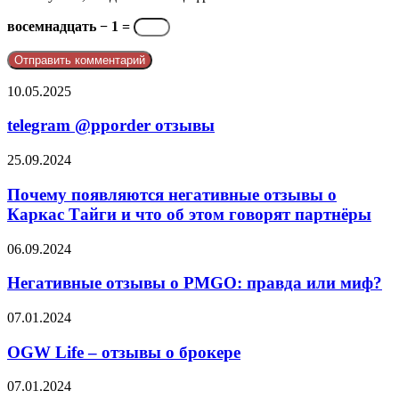
восемнадцать − 1 =
telegram
10.05.2025
@pporder
отзывы
telegram @pporder отзывы
Почему
25.09.2024
появляются
негативные
Почему появляются негативные отзывы о
отзывы
Каркас Тайги и что об этом говорят партнёры
о
Каркас
Негативные
06.09.2024
Тайги
отзывы
и
о
Негативные отзывы о PMGO: правда или миф?
что
PMGO:
об
правда
OGW
07.01.2024
этом
или
Life
говорят
миф?
–
OGW Life – отзывы о брокере
партнёры
отзывы
о
Франшиза
07.01.2024
брокере