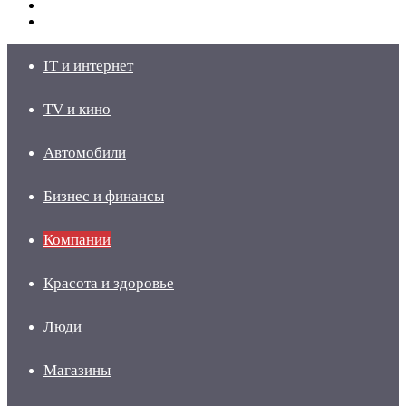
Switch
skin
Войти
IT и интернет
TV и кино
Автомобили
Бизнес и финансы
Компании
Красота и здоровье
Люди
Магазины