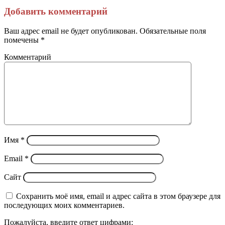
Facebook
Twitter
LinkedIn
Tumblr
Reddit
Вконтакте
Одноклассники
Skype
Messenger
Messenger
WhatsApp
Telegram
Viber
Line
Поделиться
Печатать
через
Добавить комментарий
электронную
почту
Ваш адрес email не будет опубликован.
Обязательные поля
помечены
*
Комментарий
Имя
*
Email
*
Сайт
Сохранить моё имя, email и адрес сайта в этом браузере для
последующих моих комментариев.
Пожалуйста, введите ответ цифрами: