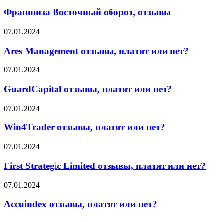
Восточный
оборот,
Франшиза Восточный оборот, отзывы
отзывы
Ares
07.01.2024
Management
отзывы,
Ares Management отзывы, платят или нет?
платят
или
GuardCapital
07.01.2024
нет?
отзывы,
платят
GuardCapital отзывы, платят или нет?
или
нет?
Win4Trader
07.01.2024
отзывы,
платят
Win4Trader отзывы, платят или нет?
или
нет?
First
07.01.2024
Strategic
Limited
First Strategic Limited отзывы, платят или нет?
отзывы,
платят
Accuindex
07.01.2024
или
отзывы,
нет?
платят
Accuindex отзывы, платят или нет?
или
нет?