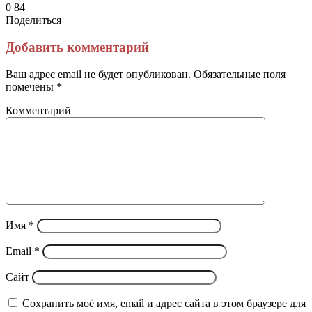
0
84
Поделиться
Facebook
Twitter
LinkedIn
Tumblr
Reddit
Вконтакте
Одноклассники
Skype
Messenger
Messenger
WhatsApp
Telegram
Viber
Line
Поделиться
Печатать
через
Добавить комментарий
электронную
почту
Ваш адрес email не будет опубликован.
Обязательные поля
помечены
*
Комментарий
Имя
*
Email
*
Сайт
Сохранить моё имя, email и адрес сайта в этом браузере для