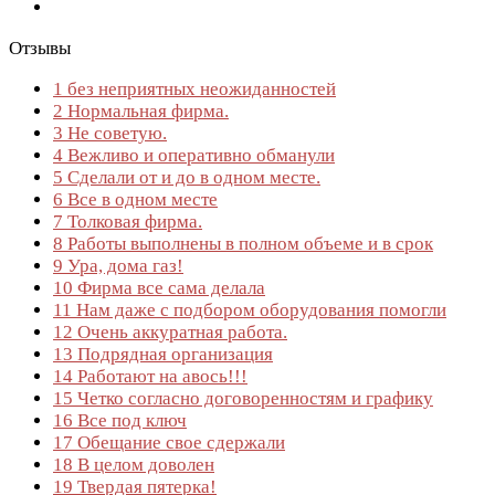
Отзывы
1
без неприятных неожиданностей
2
Нормальная фирма.
3
Не советую.
4
Вежливо и оперативно обманули
5
Сделали от и до в одном месте.
6
Все в одном месте
7
Толковая фирма.
8
Работы выполнены в полном объеме и в срок
9
Ура, дома газ!
10
Фирма все сама делала
11
Нам даже с подбором оборудования помогли
12
Очень аккуратная работа.
13
Подрядная организация
14
Работают на авось!!!
15
Четко согласно договоренностям и графику
16
Все под ключ
17
Обещание свое сдержали
18
В целом доволен
19
Твердая пятерка!