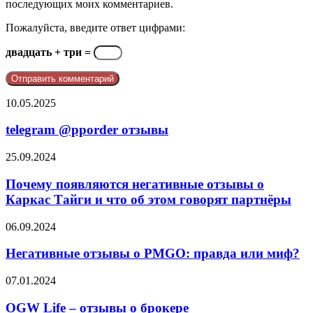
последующих моих комментариев.
Пожалуйста, введите ответ цифрами:
двадцать + три =
telegram
10.05.2025
@pporder
отзывы
telegram @pporder отзывы
Почему
25.09.2024
появляются
негативные
Почему появляются негативные отзывы о
отзывы
Каркас Тайги и что об этом говорят партнёры
о
Каркас
Негативные
06.09.2024
Тайги
отзывы
и
о
Негативные отзывы о PMGO: правда или миф?
что
PMGO:
об
правда
OGW
07.01.2024
этом
или
Life
говорят
миф?
–
OGW Life – отзывы о брокере
партнёры