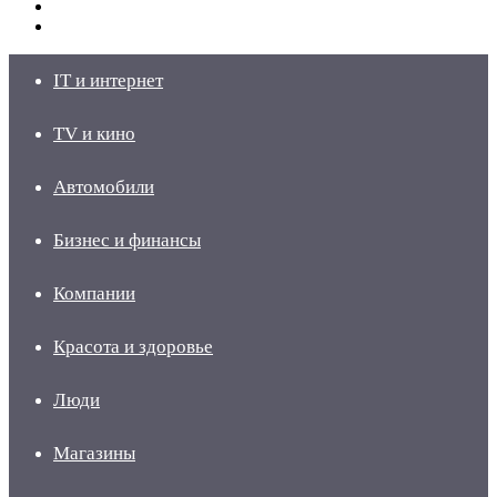
Switch
skin
Войти
IT и интернет
TV и кино
Автомобили
Бизнес и финансы
Компании
Красота и здоровье
Люди
Магазины