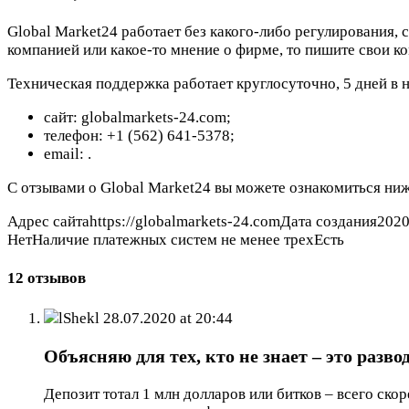
Global Market24 работает без какого-либо регулирования, 
компанией или какое-то мнение о фирме, то пишите свои к
Техническая поддержка работает круглосуточно, 5 дней в 
сайт: globalmarkets-24.com;
телефон: +1 (562) 641-5378;
email:
.
С отзывами о Global Market24 вы можете ознакомиться ниж
Адрес сайтаhttps://globalmarkets-24.comДата создания202
НетНаличие платежных систем не менее трехЕсть
12 отзывов
lShekl
28.07.2020 at 20:44
Объясняю для тех, кто не знает – это разво
Депозит тотал 1 млн долларов или битков – всего ско