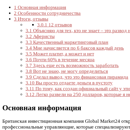
1
Основная информация
2
Особенности сотрудничества
3
Итоги, отзывы
3.0.1
12 отзывов
3.1
Объясняю для тех, кто не знает – это развод 
3.2
Аферисты
3.3
Качественный маркетинговый план
3.4
Мне начисляется по 6 баксов каждый день
3.5
Может платит, а может и нет
3.6
Почти 60% в течение месяца
3.7
Здесь еще есть возможность заработать
3.8
Вот не знаю, не могу определиться
3.9
Сделал вывод, что это финансовая пирамида
3.10
Вы просто отдаете деньги в пустоту
3.11
По тому, как создан официальный сайт у эти
3.12
Легко развели на 250 долларов, которые я н
Основная информация
Британская инвестиционная компания Global Market24 отк
профессиональные управляющие, которые специализируютс