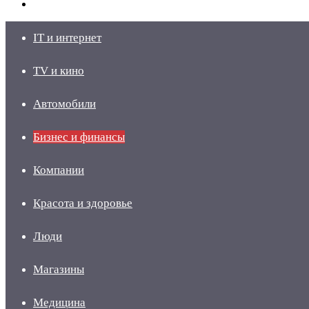
skin
Войти
IT и интернет
TV и кино
Автомобили
Бизнес и финансы
Компании
Красота и здоровье
Люди
Магазины
Медицина