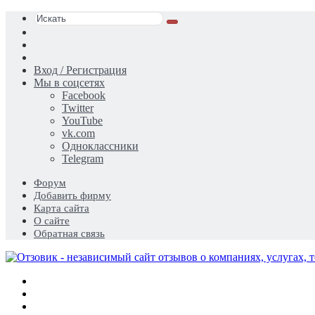
Искать
Switch
skin
Sidebar
Случайная
статья
Вход / Регистрация
Мы в соцсетях
Facebook
Twitter
YouTube
vk.com
Одноклассники
Telegram
Форум
Добавить фирму
Карта сайта
О сайте
Обратная связь
Меню
Искать
Switch