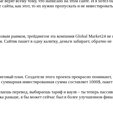
ые верят всему тому, что написано на этом сайте. И я хотел 
е сайты, как этот, то их нужно пропускать и не инвестироват
овым рынком, трейдингом эта компания Global Market24 не и
. Сайтик пашет в одну калитку, деньги забирает, обратно не
говый план. Создатели этого проекта прекрасно понимают, к
суммарная инвестированная сумма составляет 1000$, пакет S
елаешь перевод, выбираешь тариф и вауля – ты теперь пасси
тка раньше, я бы может сейчас был в более улучшенном фин