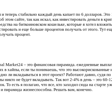
 и теперь стабильно каждый день капает по 6 долларов. Это 
 этом сайте, так как искал, как инвестировать деньги в кри
редства на биткоиновском кошельке, которые я хотел вложить
стировать и еще больше процентов получать от этого. Тут е
олучать процент.
al Market24 – это финансовая пирамида. ежедневные выплаты
иях в хайпы, если ты понимаешь, что это высокорискованные 
оздно ли вкладываться в этот проект? Работают давно, судя п
мы никто не будет вкладывать. Так вот 2-4% в день – это 60-12
к. То есть я полагаю, что все, кто заходил сюда на старте 
г и пирамида жизнеспособна. Решать вам, конечно.