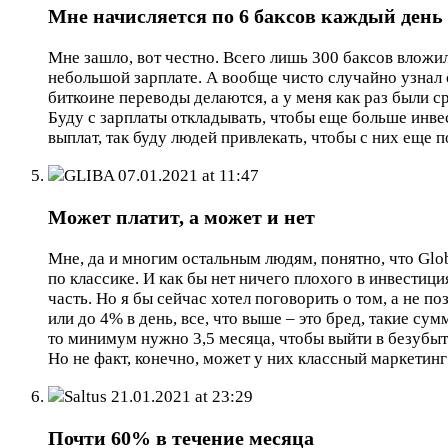
Мне начисляется по 6 баксов каждый день
Мне зашло, вот честно. Всего лишь 300 баксов вложил
небольшой зарплате. А вообще чисто случайно узнал об
биткоине переводы делаются, а у меня как раз были с
Буду с зарплаты откладывать, чтобы еще больше инве
выплат, так буду людей привлекать, чтобы с них еще п
GLIBA
07.01.2021 at 11:47
Может платит, а может и нет
Мне, да и многим остальным людям, понятно, что Glob
по классике. И как бы нет ничего плохого в инвестиц
часть. Но я бы сейчас хотел поговорить о том, а не п
или до 4% в день, все, что выше – это бред, такие сум
то минимум нужно 3,5 месяца, чтобы выйти в безубыто
Но не факт, конечно, может у них классный маркетин
Saltus
21.01.2021 at 23:29
Почти 60% в течение месяца