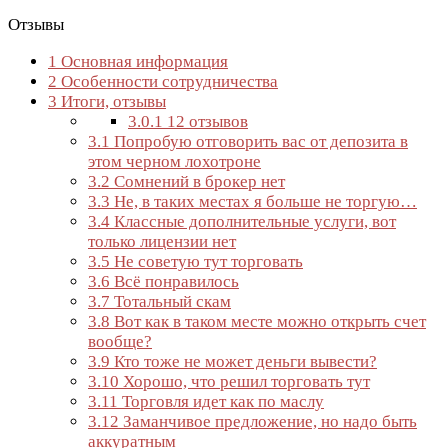
Отзывы
1
Основная информация
2
Особенности сотрудничества
3
Итоги, отзывы
3.0.1
12 отзывов
3.1
Попробую отговорить вас от депозита в
этом черном лохотроне
3.2
Сомнений в брокер нет
3.3
Не, в таких местах я больше не торгую…
3.4
Классные дополнительные услуги, вот
только лицензии нет
3.5
Не советую тут торговать
3.6
Всё понравилось
3.7
Тотальный скам
3.8
Вот как в таком месте можно открыть счет
вообще?
3.9
Кто тоже не может деньги вывести?
3.10
Хорошо, что решил торговать тут
3.11
Торговля идет как по маслу
3.12
Заманчивое предложение, но надо быть
аккуратным