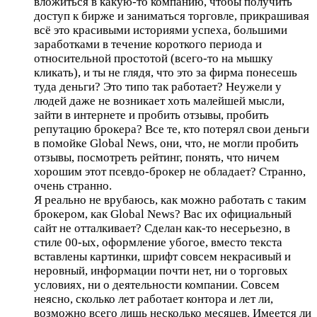
вложиться в какую-то компанию, чтобы получить
доступ к бирже и заниматься торговле, прикрашивая
всё это красивыми историями успеха, большими
заработками в течение короткого периода и
относительной простотой (всего-то на мышку
кликать), и ты не глядя, что это за фирма понесешь
туда деньги? Это типо так работает? Неужели у
людей даже не возникает хоть малейшей мысли,
зайти в интернете и пробить отзывы, пробить
репутацию брокера? Все те, кто потерял свои деньги
в помойке Global News, они, что, не могли пробить
отзывы, посмотреть рейтинг, понять, что ничем
хорошим этот псевдо-брокер не обладает? Странно,
очень странно.
Я реально не врубаюсь, как можно работать с таким
брокером, как Global News? Вас их официальный
сайт не отталкивает? Сделан как-то несерьезно, в
стиле 00-ых, оформление убогое, вместо текста
вставлены картинки, шрифт совсем некрасивый и
неровный, информации почти нет, ни о торговых
условиях, ни о деятельности компании. Совсем
неясно, сколько лет работает контора и лет ли,
возможно всего лишь несколько месяцев. Имеется ли