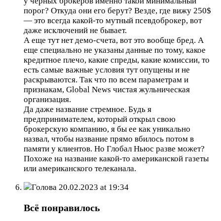
у черных брокеров именно такой минимальный
порог? Откуда они его берут? Везде, где вижу 250$
— это всегда какой-то мутный псевдоброкер, вот
даже исключений не бывает.
А еще тут нет демо-счета, вот это вообще бред. А
еще специально не указаны данные по тому, какое
кредитное плечо, какие спреды, какие комиссии, то
есть самые важные условия тут опущены и не
раскрываются. Так что по всем параметрам и
признакам, Global News чистая жульническая
организация.
Да даже название стремное. Будь я
предпринимателем, который открыл свою
брокерскую компанию, я бы ее как уникально
назвал, чтобы название прямо вбилось потом в
памяти у клиентов. Но Глобал Ньюс разве может?
Похоже на название какой-то американской газеты
или американского телеканала.
Голова
20.02.2023 at 19:34
Всё понравилось