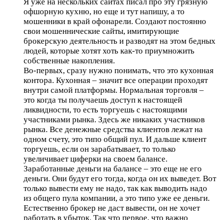
Я уже на нескольких сайтах писал про эту грязную
офшорную кухню, но еще и тут напишу, а то
мошенники в край офонарели. Создают постоянно
свои мошеннические сайты, имитирующие
брокерскую деятельность и разводят на этом бедных
людей, которые хотят хоть как-то приумножить
собственные накопления.
Во-первых, сразу нужно понимать, что это кухонная
контора. Кухонная – значит все операции проходят
внутри самой платформы. Нормальная торговля –
это когда ты получаешь доступ к настоящей
ликвидности, то есть торгуешь с настоящими
участниками рынка. Здесь же никаких участников
рынка. Все денежные средства клиентов лежат на
одном счету, это типо общий пул. И дальше клиент
торгуешь, если он зарабатывает, то только
увеличивает циферки на своем балансе.
Заработанные деньги на балансе – это еще не его
деньги. Они будут его тогда, когда он их выведет. Вот
только вывести ему не надо, так как выводить надо
из общего пула компании, а это типо уже ее деньги.
Естественно брокер не даст вывести, он не хочет
работать в убыток. Так что первое, что важно