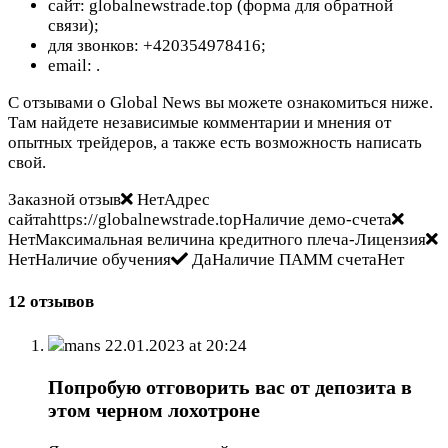
сайт: globalnewstrade.top (форма для обратной
связи);
для звонков: +420354978416;
email:
.
С отзывами о Global News вы можете ознакомиться ниже.
Там найдете независимые комментарии и мнения от
опытных трейдеров, а также есть возможность написать
свой.
Заказной отзыв
НетАдрес
сайтаhttps://globalnewstrade.topНаличие демо-счета
НетМаксимальная величина кредитного плеча-Лицензия
НетНаличие обучения
ДаНаличие ПАММ счетаНет
12 отзывов
mans
22.01.2023 at 20:24
Попробую отговорить вас от депозита в
этом черном лохотроне