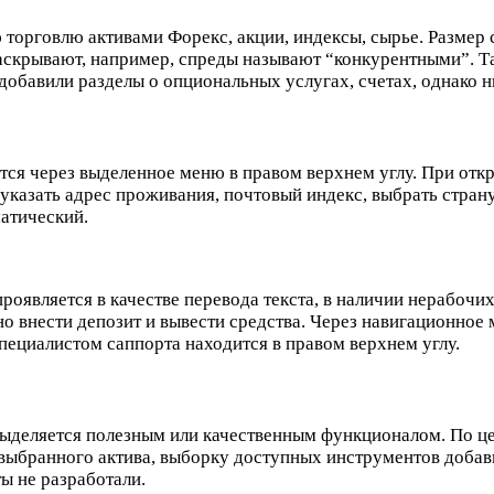
торговлю активами Форекс, акции, индексы, сырье. Размер 
раскрывают, например, спреды называют “конкурентными”. Т
добавили разделы о опциональных услугах, счетах, однако ни
ится через выделенное меню в правом верхнем углу. При от
указать адрес проживания, почтовый индекс, выбрать стран
матический.
проявляется в качестве перевода текста, в наличии нерабочи
о внести депозит и вывести средства. Через навигационное
специалистом саппорта находится в правом верхнем углу.
 выделяется полезным или качественным функционалом. По ц
 выбранного актива, выборку доступных инструментов добав
ы не разработали.