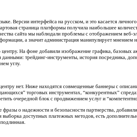
зыке. Версии интерфейса на русском, и это касается личног
Стартовая страница платформы получила наибольшее количе
ачества сайта мы наблюдали проблемы с отображением веб-э
нформации, а значит администрация манипулирует мнением н
о центру. На фоне добавили изображение графика, базовых а
и данными: трейдинг-инструменты, история посредника, доп
нем углу.
 центру нет. Ниже находятся совмещенные баннеры с описан
выдающихся” торговых инструментах, “конкурентных” спред
метить очередной блок с продвижением услуг и “компетентн
 фразы о надежности и безопасности партнерства, добавил
я выборка доступных платежных методов, есть дополнительн
 подлинная.