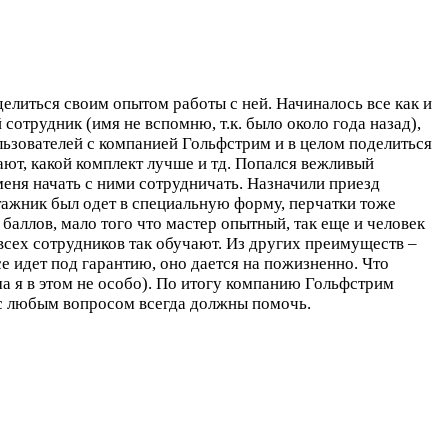
елиться своим опытом работы с ней. Начиналось все как и
сотрудник (имя не вспомню, т.к. было около года назад),
льзователей с компанией Гольфстрим и в целом поделиться
тают, какой комплект лучше и тд. Попался вежливый
 меня начать с ними сотрудничать. Назначили приезд
нтажник был одет в специальную форму, перчатки тоже
 баллов, мало того что мастер опытный, так еще и человек
 всех сотрудников так обучают. Из других преимуществ –
е идет под гарантию, оно дается на пожизненно. Что
ма я в этом не особо). По итогу компанию Гольфстрим
, с любым вопросом всегда должны помочь.