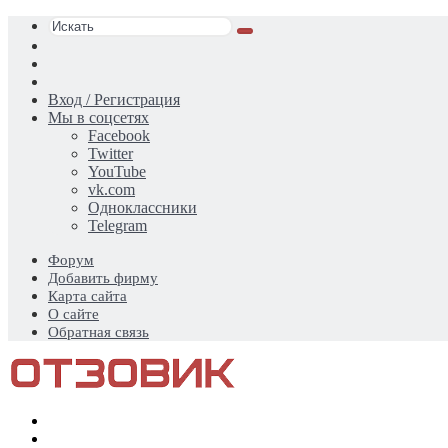
Искать
Switch
skin
Sidebar
Случайная
статья
Вход / Регистрация
Мы в соцсетях
Facebook
Twitter
YouTube
vk.com
Одноклассники
Telegram
Форум
Добавить фирму
Карта сайта
О сайте
Обратная связь
Меню
Искать