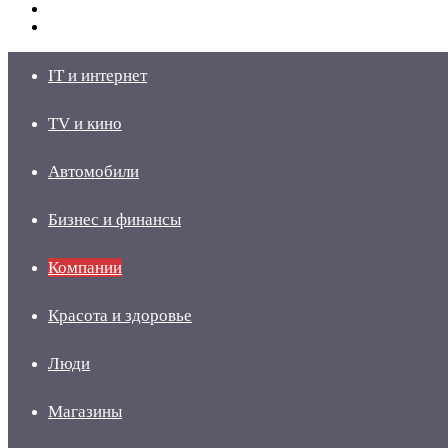
Switch
skin
Войти
IT и интернет
TV и кино
Автомобили
Бизнес и финансы
Компании
Красота и здоровье
Люди
Магазины