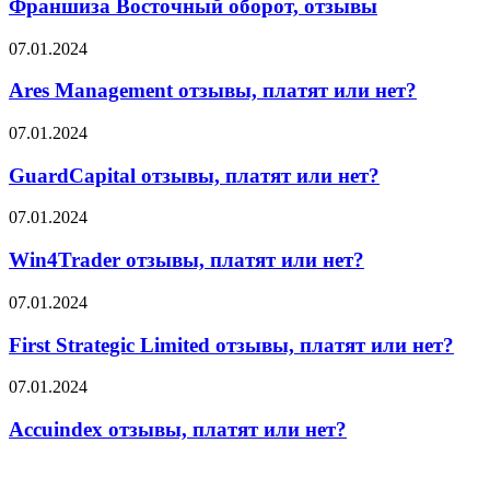
оборот,
Франшиза Восточный оборот, отзывы
отзывы
Ares
07.01.2024
Management
отзывы,
Ares Management отзывы, платят или нет?
платят
или
GuardCapital
07.01.2024
нет?
отзывы,
платят
GuardCapital отзывы, платят или нет?
или
нет?
Win4Trader
07.01.2024
отзывы,
платят
Win4Trader отзывы, платят или нет?
или
нет?
First
07.01.2024
Strategic
Limited
First Strategic Limited отзывы, платят или нет?
отзывы,
платят
Accuindex
07.01.2024
или
отзывы,
нет?
платят
Accuindex отзывы, платят или нет?
или
нет?