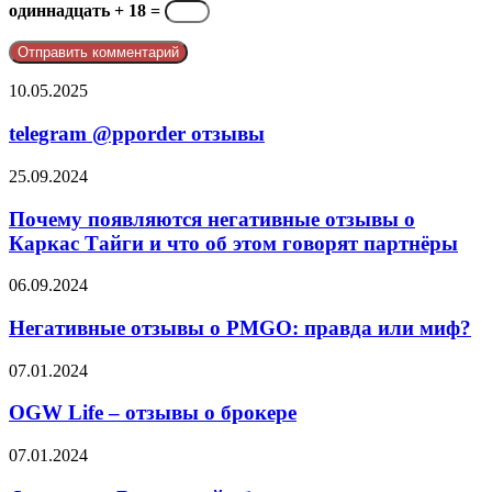
одиннадцать + 18 =
telegram
10.05.2025
@pporder
отзывы
telegram @pporder отзывы
Почему
25.09.2024
появляются
негативные
Почему появляются негативные отзывы о
отзывы
Каркас Тайги и что об этом говорят партнёры
о
Каркас
Негативные
06.09.2024
Тайги
отзывы
и
о
Негативные отзывы о PMGO: правда или миф?
что
PMGO:
об
правда
OGW
07.01.2024
этом
или
Life
говорят
миф?
–
OGW Life – отзывы о брокере
партнёры
отзывы
о
Франшиза
07.01.2024
брокере
Восточный