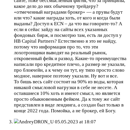
сайте, тоже бессмысленная фигня, что за принципы,
какое дело до них обычному трейдеру?
«отмеченный наградами брокер» — а прувы будут
или что? какие награды хоть, от кого и когда были
выданы? Доступ к ECN – да что вы говорите-то? А
если я сейас зайду на сайты всех указанных
фондовых бирж, и посмотрю там, есть ли доступ у
HB Capital Partners? Естественно я это не найду,
потому что информация про то, что эти
лохотронщики выводят на реальный рынок,
откровенный фейк и развод. Какие-то преимущества
написали про кредитное плечо, а размер не указали,
про блокчейн, а к чему он тут, ну типо просто слово
модное, наверное поэтому указали. Ну вот и все.
То бишь весь сайт состоит на 90% из воды, которая
никакой смысловой нагрузки в себе не несете. А
оставшиеся 10% хоть и имеют смысл, но является
просто обыкновенным фейком. Да к тому же сайт
представлен в виде лендинга, а создан был только в
конце 2022 года. Помойка, а не брокер, ей Богу.
AndreyDRON_U
05.05.2023 at 18:07