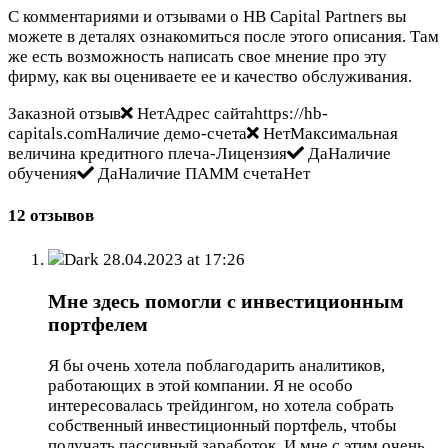
С комментариями и отзывами о HB Capital Partners вы
можете в деталях ознакомиться после этого описания. Там
же есть возможность написать свое мнение про эту
фирму, как вы оцениваете ее и качество обслуживания.
Заказной отзыв
НетАдрес сайтаhttps://hb-
capitals.comНаличие демо-счета
НетМаксимальная
величина кредитного плеча-Лицензия
ДаНаличие
обучения
ДаНаличие ПАММ счетаНет
12 отзывов
Dark
28.04.2023 at 17:26
Мне здесь помогли с инвестиционным
портфелем
Я бы очень хотела поблагодарить аналитиков,
работающих в этой компании. Я не особо
интересовалась трейдингом, но хотела собрать
собственный инвестиционный портфель, чтобы
получать пассивный заработок. И мне с этим очень