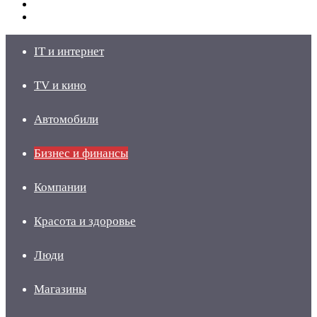
Switch
skin
Войти
IT и интернет
TV и кино
Автомобили
Бизнес и финансы
Компании
Красота и здоровье
Люди
Магазины