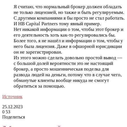
Я считаю, что нормальный брокер должен обладать
не только лицензией, но также и быть регулируемым.
С другими компаниями я бы просто не стал работать.
И HB Capital Partners тому явный пример.
Нет никакой информации о том, чтобы этот брокер и
его деятельность хоть как-то регулировались бы.
Более того, я не нашёл и информации о том, чтобы у
него была лицензия. Даже в офшорной юрисдикции
он не зарегистрирован.
Из этого можно сделать довольно простой вывод —
с большой долей вероятности это не настоящий
брокер, а просто мошенническая поделка для
развода людей на деньги, потому что в случае чего,
обманутые клиенты вообще никуда не смогут
обратиться за помощью.
Источник
25.12.2023
0
53
Поделиться
Facebook
Twitter
LinkedIn
Tumblr
Reddit
Вконтакте
Одноклассники
Skype
Messenger
Messenger
WhatsApp
Telegram
Viber
Line
Поделиться
Печатать
через