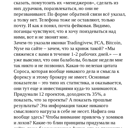
сказать, помутозить их «менеджеров», сделать из
них дурачков, поразвлекаться, но они не
перезванивают. По форме обратной связи всё указал,
а толку нет. Телефона тоже не оставляют, только
почту. И как я понял, почта фейковая. Видимо,
поганцы чувствуют, что я хочу поиздеваться над
ними, вот и не звонят мне.
Зачем-то указали иконки Tradingivew, FCA, Bitcoin,
Nyse на сайте – зачем, что за кринж такой? «Мы
свяжемся с вами в течение 1-2 рабочих дней.» — я
уже выяснил, что они балаболы, больше недели мне
так никто и не позвонил. Какая-то нелепая цитата
Сороса, которая вообще никакого дела и смысла к
форексу и этому брокеру не имеет. Основные
показатели – это типо их статистика, и оказывается,
они тут еще и инвестициями куда-то занимаются.
Придумали 12 проектов, доходность 35%, а
показать, что за проекты? А показать прошлые
результаты? Эта информация также никакого
смыслового нагруза в себе не несет. Нафига она
вообще здесь? Чтобы внимание привлечь у хомяков
и лохов? Какие-то блин принципы придумали на