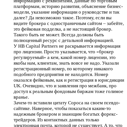
информацию с реквизитами, данные по торговым
платформам, историю развития, объяснение бизнес-
модели, указание информации о руководстве и так
далее? Да невозможно такое. Поэтому, если вы
видите брокера с одностраничным сайтом – забейте,
это фейковая подделка, а не настоящий брокер.
Такого быть не может. Всегда должны быть
полноценный ресурс с детальной информацией.
У HB Capital Partners не раскрывается информация
про лицензии. Просто указывается, что «брокер
регулируемый» а кем, какой номер лицензии, это
якобы нам, клиентам, знать вовсе не надо. Указали
регистрационный номер, по которому никакого
подобного предприятия не находится. Номер
оказался фейковым, как и регистрация в юрисдикции
UK. Очевидно, что и заявления про межбанк, про
доступ к реальным фондовым биржам тоже голимое
вранье.
Зачем-то вставили цитату Сороса на своем псевдо-
сайтике. Наверное, чтобы показаться каким-то
надежным брокером и знающим богатых форекс-
трейдеров. Из контактных данных только
электронная почта, которой не существует. А то, что