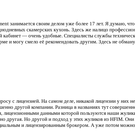
nt занимается своим делом уже более 17 лет. Я думаю, что 
 однодневных скамерских кухонь. Здесь же налицо профессио
й кабинет — очень удобные. Специалисты службы техническ
рме и могу смело её рекомендовать другим. Здесь не обману
су с лицензией. На самом деле, никакой лицензии у них не
ршенно другой компании. Разница в названиях тут совершенн
ия, лицензионными данными которой пользуются наши жулик
о другая. Но другой и подход у этих жуликов из HFIM. Они т
ициальным и лицензированным брокером. А уже потом можно