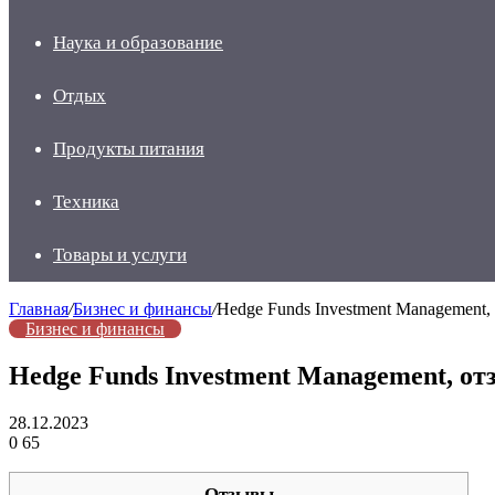
Наука и образование
Отдых
Продукты питания
Техника
Товары и услуги
Главная
/
Бизнес и финансы
/
Hedge Funds Investment Management,
Бизнес и финансы
Hedge Funds Investment Management, о
28.12.2023
0
65
Отзывы