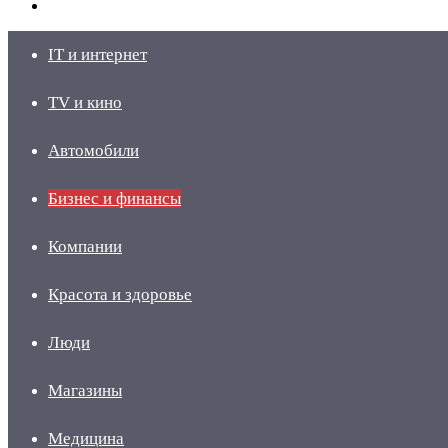
skin
Войти
IT и интернет
TV и кино
Автомобили
Бизнес и финансы
Компании
Красота и здоровье
Люди
Магазины
Медицина