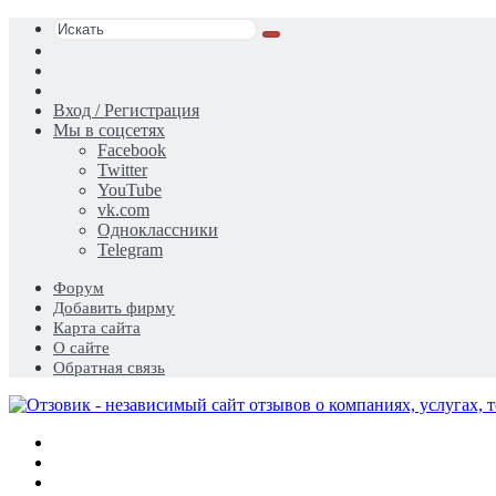
Искать
Switch
skin
Sidebar
Случайная
статья
Вход / Регистрация
Мы в соцсетях
Facebook
Twitter
YouTube
vk.com
Одноклассники
Telegram
Форум
Добавить фирму
Карта сайта
О сайте
Обратная связь
Меню
Искать
Switch