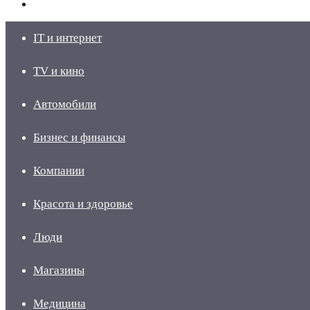
skin
Войти
IT и интернет
TV и кино
Автомобили
Бизнес и финансы
Компании
Красота и здоровье
Люди
Магазины
Медицина