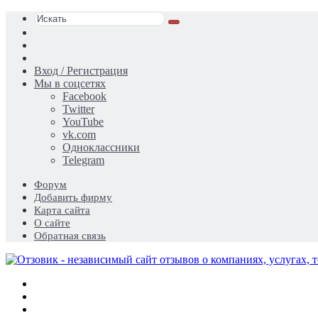
Искать
Switch
skin
Sidebar
Случайная
статья
Вход / Регистрация
Мы в соцсетях
Facebook
Twitter
YouTube
vk.com
Одноклассники
Telegram
Форум
Добавить фирму
Карта сайта
О сайте
Обратная связь
Меню
Искать
Switch