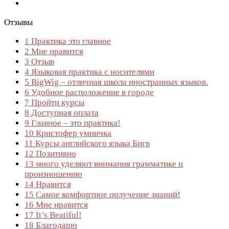
Отзывы
1
Практика это главное
2
Мне нравится
3
Отзыв
4
Языковая практика с носителями
5
BigWig – отличная школа иностранных языков.
6
Удобное расположение в городе
7
Пройти курсы
8
Доступная оплата
9
Главное – это практика!
10
Кристофер умничка
11
Курсы английского языка Бигв
12
Позитивно
13
много уделяют внимания грамматике и
произношению
14
Нравится
15
Самое комфортное получение знаний!
16
Мне нравится
17
It’s Beatiful!
18
Благодарю