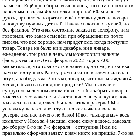
на месте. Ещё при сборке выяснилось, что нам положили к
навесным шкафам 40см полки шириной 60см и не те
ручки, пришлось потратить ещё половину дня на возврат
и покупку нужных деталей. Началась жизнь с кухней, но
без фасадов. Уточняя состояние заказа по телефону, нам
говорили, что заказ отменён, при обращении по почте,
писали, что всё хорошо, нам придёт смс, когда поступит
товар. Товара не было ни в декабре, ни в январе,
ежедневно, три раза в день, мы мониторили наличие
фасадов на сайте. 6-го февраля 2022 года в 7.00
высветилось, что товар есть в наличии, ни смс, ни звонка
нам не поступило. Рано утром на сайте высвечивалось 5
штук, а к обеду уже 2 штуки, товары, которые мы ждали 4
месяца, были в свободной продаже! Мы рванули с
супругом на личном автомобиле, чтобы забрать товар, с
мыслями, что даже если 2 оставшиеся штуки купят, пока
мы едем, на нас должен быть остаток в резерве! Мы
успели купить эти две штуки, но как выяснилось, на
резерве для нас ничего не было! И вот «выцарапав» весь
комплект у Икеа за 4 месяца, снова сижу в шоке, заказали
до-сборку 6-го на 7-е февраля – сотрудник Икеа не
правильно оформил заявку, к нам никто не пришёл, 7-го на