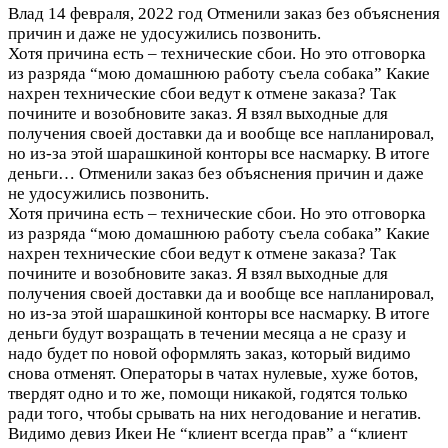
Влад
14 февраля, 2022 год
Отменили заказ без объяснения
причин и даже не удосужились позвонить.
Хотя причина есть – технические сбои. Но это отговорка
из разряда “мою домашнюю работу съела собака” Какие
нахрен технические сбои ведут к отмене заказа? Так
почините и возобновите заказ. Я взял выходные для
получения своей доставки да и вообще все напланировал,
но из-за этой шарашкиной конторы все насмарку. В итоге
деньги…
Отменили заказ без объяснения причин и даже
не удосужились позвонить.
Хотя причина есть – технические сбои. Но это отговорка
из разряда “мою домашнюю работу съела собака” Какие
нахрен технические сбои ведут к отмене заказа? Так
почините и возобновите заказ. Я взял выходные для
получения своей доставки да и вообще все напланировал,
но из-за этой шарашкиной конторы все насмарку. В итоге
деньги будут возращать в течении месяца а не сразу и
надо будет по новой оформлять заказ, который видимо
снова отменят. Операторы в чатах нулевые, хуже ботов,
твердят одно и то же, помощи никакой, годятся только
ради того, чтобы срывать на них негодование и негатив.
Видимо девиз Икеи Не “клиент всегда прав” а “клиент