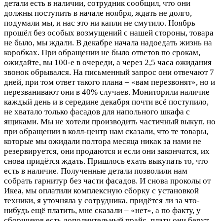
детали есть в наличии, сотрудник сообщил, что они
должны поступить в начале ноября, ждать не долго,
подумали мы, и нас это ни капли не смутило. Ноябрь
прошёл без особых возмущений с нашей стороны, товара
не было, мы ждали. В декабре начала надоедать жизнь на
коробках. При обращении не было ответов по срокам,
ожидайте, вы 100-е в очереди, а через 2,5 часа ожидания
звонок обрывался. На письменный запрос они отвечают 7
дней, при том ответ такого плана – «вам перезвонят», но и
перезванивают они в 40% случаев. Мониторили наличие
каждый день и в середине декабря почти всё поступило,
не хватало только фасадов для напольного шкафа с
ящиками. Мы не хотели производить частичный выкуп, но
при обращении в колл-центр нам сказали, что те товары,
которые мы ожидали полтора месяца никак за нами не
резервируется, они продаются и если они закончатся, их
снова придётся ждать. Пришлось ехать выкупать то, что
есть в наличие. Полученные детали позволили нам
собрать гарнитур без части фасадов. И снова проколы от
Икеа, мы оплатили комплексную сборку с установкой
техники, я уточняла у сотрудника, придётся ли за что-
нибудь ещё платить, мне сказали – «нет», а по факту, у
сборщиков есть дополнительный прайс, плату они берут