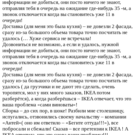
информации не добиться, они посто ничего не знают,
отправляя тебя в очередь на ожидание где-нибудь 35 -м, а
звонок отключается когда вы становитесь уже 11 в
очереди!
Доставка (для меня это была кухня) – не довезли 2 фасада,
сразу из-за большого объема товара точно посчитать не
удалось (…
Хуже сервиса не встречала!
Дозвониться не возможно, а если и удалось, нужной
информации не добиться, они посто ничего не знают,
отправляя тебя в очередь на ожидание где-нибудь 35 -м, а
звонок отключается когда вы становитесь уже 11 в
очереди!
Доставка (для меня это была кухня) – не довезли 2 фасада,
сразу из-за большого объема товара точно посчитать не
удалось ( да грузчики и не дают это сделать, очень
торопятся, мол у них много заказов, IKEA потом
разберётся), а когда разберёшься – IKEA отвечает, что это
ваша проблема «сами виноваты»!
Сборка – до сих пор, в шоке! Разбили мне столешницу,
испугались, отзвонились своему начальству – компании
«Антей»( оно им ответило – «Бегите оттуда!!!»), все
побросали и сбежали! Сказав – все претензии к IKEA ! А
IKEA ответила, что это снова ваши проблемы!!!