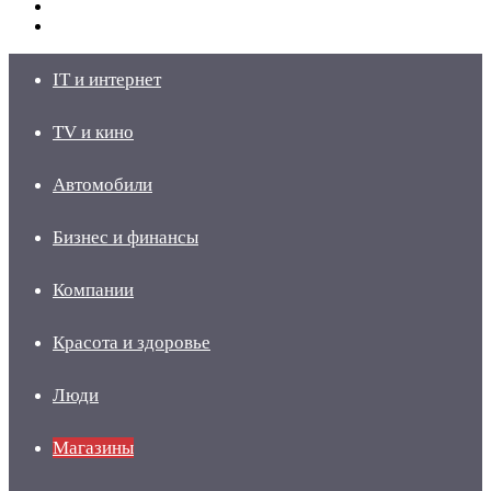
Switch
skin
Войти
IT и интернет
TV и кино
Автомобили
Бизнес и финансы
Компании
Красота и здоровье
Люди
Магазины