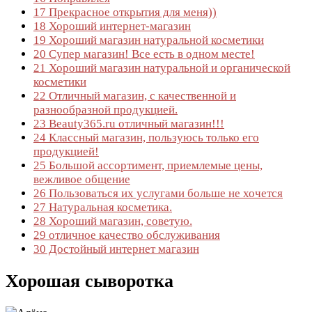
17
Прекрасное открытия для меня))
18
Хороший интернет-магазин
19
Хороший магазин натуральной косметики
20
Супер магазин! Все есть в одном месте!
21
Хороший магазин натуральной и органической
косметики
22
Отличный магазин, с качественной и
разнообразной продукцией.
23
Beauty365.ru отличный магазин!!!
24
Классный магазин, пользуюсь только его
продукцией!
25
Большой ассортимент, приемлемые цены,
вежливое общение
26
Пользоваться их услугами больше не хочется
27
Натуральная косметика.
28
Хороший магазин, советую.
29
отличное качество обслуживания
30
Достойный интернет магазин
Хорошая сыворотка