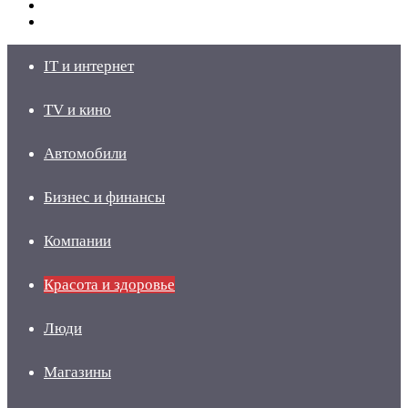
Switch
skin
Войти
IT и интернет
TV и кино
Автомобили
Бизнес и финансы
Компании
Красота и здоровье
Люди
Магазины