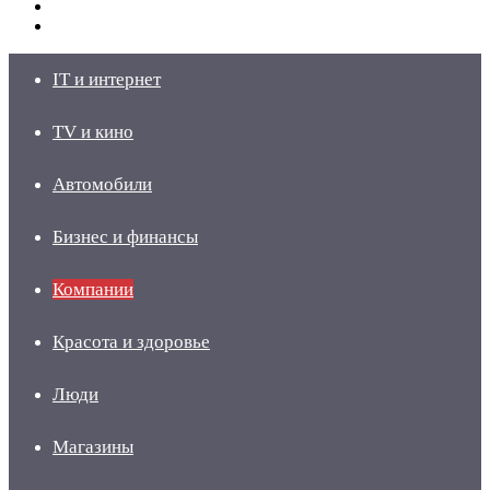
Switch
skin
Войти
IT и интернет
TV и кино
Автомобили
Бизнес и финансы
Компании
Красота и здоровье
Люди
Магазины