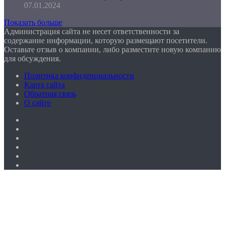
07.01.2024
Показать больше
Администрация сайта не несет ответственности за
содержание информации, которую размещают посетители.
Оставьте отзыв о компании, либо разместите новую компанию
для обсуждения.
Политика конфиденциальности
Карта сайта
Обратная связь
О сайте
Facebook
Twitter
YouTube
vk.com
Одноклассники
Telegram
Facebook
Twitter
WhatsApp
Telegram
Кнопка
«Наверх»