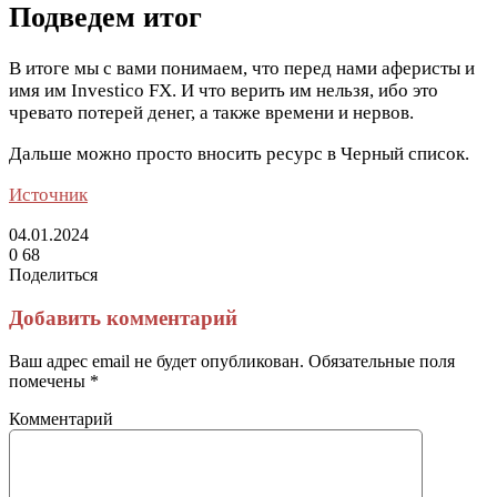
Подведем итог
В итоге мы с вами понимаем, что перед нами аферисты и
имя им Investico FX. И что верить им нельзя, ибо это
чревато потерей денег, а также времени и нервов.
Дальше можно просто вносить ресурс в Черный список.
Источник
04.01.2024
0
68
Поделиться
Facebook
Twitter
LinkedIn
Tumblr
Reddit
Вконтакте
Одноклассники
Skype
Messenger
Messenger
WhatsApp
Telegram
Viber
Line
Поделиться
Печатать
через
Добавить комментарий
электронную
почту
Ваш адрес email не будет опубликован.
Обязательные поля
помечены
*
Комментарий