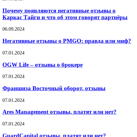
появляются
негативные
Почему появляются негативные отзывы о
отзывы
Каркас Тайги и что об этом говорят партнёры
о
Каркас
Негативные
06.09.2024
Тайги
отзывы
и
о
Негативные отзывы о PMGO: правда или миф?
что
PMGO:
об
правда
OGW
07.01.2024
этом
или
Life
говорят
миф?
–
OGW Life – отзывы о брокере
партнёры
отзывы
о
Франшиза
07.01.2024
брокере
Восточный
оборот,
Франшиза Восточный оборот, отзывы
отзывы
Ares
07.01.2024
Management
отзывы,
Ares Management отзывы, платят или нет?
платят
или
GuardCapital
07.01.2024
нет?
отзывы,
платят
GuardCapital отзывы, платят или нет?