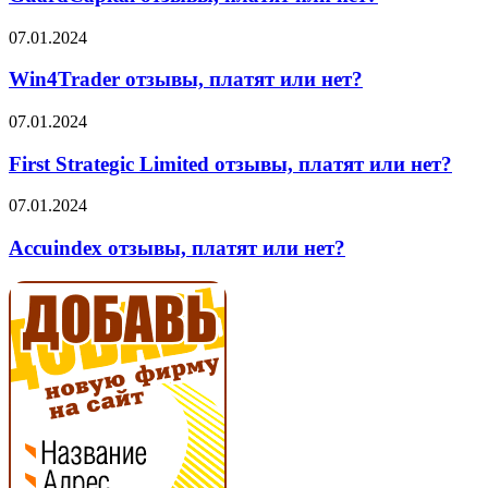
или
нет?
Win4Trader
07.01.2024
отзывы,
платят
Win4Trader отзывы, платят или нет?
или
нет?
First
07.01.2024
Strategic
Limited
First Strategic Limited отзывы, платят или нет?
отзывы,
платят
Accuindex
07.01.2024
или
отзывы,
нет?
платят
Accuindex отзывы, платят или нет?
или
нет?