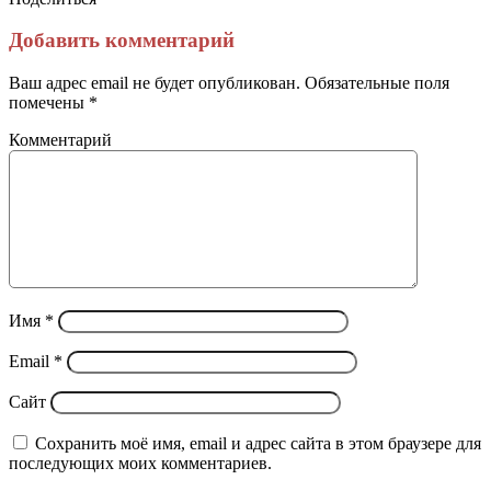
Facebook
Twitter
LinkedIn
Tumblr
Reddit
Вконтакте
Одноклассники
Skype
Messenger
Messenger
WhatsApp
Telegram
Viber
Line
Поделиться
Печатать
через
Добавить комментарий
электронную
почту
Ваш адрес email не будет опубликован.
Обязательные поля
помечены
*
Комментарий
Имя
*
Email
*
Сайт
Сохранить моё имя, email и адрес сайта в этом браузере для
последующих моих комментариев.