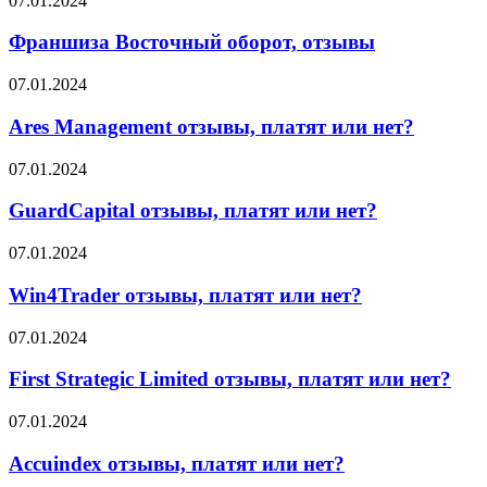
07.01.2024
брокере
Восточный
оборот,
Франшиза Восточный оборот, отзывы
отзывы
Ares
07.01.2024
Management
отзывы,
Ares Management отзывы, платят или нет?
платят
или
GuardCapital
07.01.2024
нет?
отзывы,
платят
GuardCapital отзывы, платят или нет?
или
нет?
Win4Trader
07.01.2024
отзывы,
платят
Win4Trader отзывы, платят или нет?
или
нет?
First
07.01.2024
Strategic
Limited
First Strategic Limited отзывы, платят или нет?
отзывы,
платят
Accuindex
07.01.2024
или
отзывы,
нет?
платят
Accuindex отзывы, платят или нет?
или