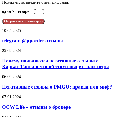
Пожалуйста, введите ответ цифрами:
один × четыре =
telegram
10.05.2025
@pporder
отзывы
telegram @pporder отзывы
Почему
25.09.2024
появляются
негативные
Почему появляются негативные отзывы о
отзывы
Каркас Тайги и что об этом говорят партнёры
о
Каркас
Негативные
06.09.2024
Тайги
отзывы
и
о
Негативные отзывы о PMGO: правда или миф?
что
PMGO:
об
правда
OGW
07.01.2024
этом
или
Life
говорят
миф?
–
OGW Life – отзывы о брокере
партнёры
отзывы
о
Франшиза