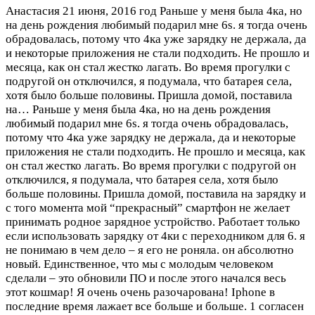
Анастасия
21 июня, 2016 год
Раньше у меня была 4ка, но
на день рождения любимый подарил мне 6s. я тогда очень
обрадовалась, потому что 4ка уже зарядку не держала, да
и некоторые приложения не стали подходить. Не прошло и
месяца, как он стал жестко лагать. Во время прогулки с
подругой он отключился, я подумала, что батарея села,
хотя было больше половины. Пришла домой, поставила
на…
Раньше у меня была 4ка, но на день рождения
любимый подарил мне 6s. я тогда очень обрадовалась,
потому что 4ка уже зарядку не держала, да и некоторые
приложения не стали подходить. Не прошло и месяца, как
он стал жестко лагать. Во время прогулки с подругой он
отключился, я подумала, что батарея села, хотя было
больше половины. Пришла домой, поставила на зарядку и
с того момента мой “прекрасный” смартфон не желает
принимать родное зарядное устройство. Работает только
если использовать зарядку от 4ки с переходником для 6. я
не понимаю в чем дело – я его не роняла. он абсолютно
новый. Единственное, что мы с молодым человеком
сделали – это обновили ПО и после этого начался весь
этот кошмар! Я очень очень разочарована! Iphone в
последние время лажает все больше и больше.
1 согласен