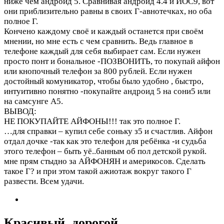
ниже чем андроид 5. Сравнивая андроид 4.4 и ИОС9, вот
они приблизительно равны в своих Г-авнотечках, но оба
полное Г.
Кончено каждому своё и каждый останется при своём
мнении, но мне есть с чем сравнить. Ведь главное в
телефоне каждый для себя выбирает сам. Если нужен
просто понт и бональное -ПОЗВОНИТЬ, то покупай айфон
или кнопочный телефон за 800 рублей. Если нужен
достойный комуникатор, чтобы было удобно , быстро,
интуитивно понятно -покупайте андроид 5 на сони5 или
на самсунге А5.
ВЫВОД:
НЕ ПОКУПАЙТЕ АЙФОНЫ!!! так это полное Г.
…для справки – купил себе соньку з5 и счастлив. Айфон
отдал дочке -так как это телефон для ребёнка -и судьба
этого телефон – быть уё..банным об пол детской рукой.
мне прям стыдно за АЙФОНЯН и америкосов. Сделать
такое Г? и при этом такой ажиотаж вокруг такого Г
развести. Всем удачи.
Красивый, дорогой