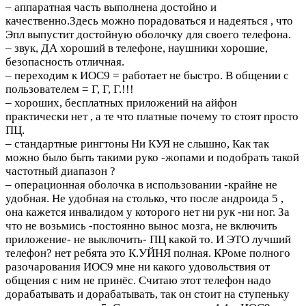
– аппаратная часть выполнена достойно и
качественно.Здесь можно порадоваться и надеяться , что
Эпл выпустит достойную оболочку для своего телефона.
– звук, ДА хороший в телефоне, наушники хорошие,
безопасность отличная.
– переходим к ИОС9 = работает не быстро. В общении с
пользователем = Г, Г, Г.!!!
– хороших, бесплатных приложений на айфон
практически нет , а те что платные почему то стоят просто
ПЦ.
– стандартные рингтоны Ни КУЯ не слышно, Как так
можно было быть такими руко -жопами и подобрать такой
частотный диапазон ?
– операционная оболочка в использовании -крайне не
удобная. Не удобная на столько, что после андроида 5 ,
она кажется инвалидом у которого нет ни рук -ни ног. За
что не возьмись -постоянно вынос мозга, не включить
приложение- не выключить- ПЦ какой то. И ЭТО лучший
телефон? нет ребята это К.УЙНЯ полная. КРоме полного
разочарования ИОС9 мне ни какого удовольствия от
общения с ним не принёс. Считаю этот телефон надо
дорабатывать и дорабатывать, так он стоит на ступеньку