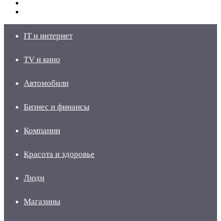
Switch
skin
Войти
IT и интернет
TV и кино
Автомобили
Бизнес и финансы
Компании
Красота и здоровье
Люди
Магазины