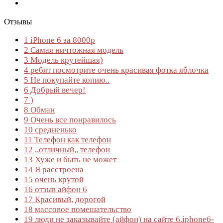
Отзывы
1
iPhone 6 за 8000р
2
Самая ничтожная модель
3
Модель крутейшая)
4
ребят посмотрите очень красивая фотка яблочка
5
Не покупайте копию..
6
Добрый вечер!
7
)
8
Обман
9
Очень все понравилось
10
средненько
11
Телефон как телефон
12
,,отличный,, телефон
13
Хуже и быть не может
14
Я расстроена
15
очень крутой
16
отзыв айфон 6
17
Красивый, дорогой
18
массовое помешательство
19
люди не заказывайте (айфон) на сайте 6.iphone6-