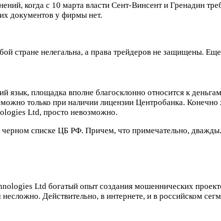
менений, когда с 10 марта власти Сент-Винсент и Гренадин т
щих документов у фирмы нет.
любой стране нелегальна, а права трейдеров не защищены. Ещ
ий язык, площадка вполне благосклонно относится к деньгам
 можно только при наличии лицензии Центробанка. Конечно ж
ologies Ltd, просто невозможно.
в черном списке ЦБ РФ. Причем, что примечательно, дважды
chnologies Ltd богатый опыт создания мошеннических проект
м несложно. Действительно, в интернете, и в российском сег