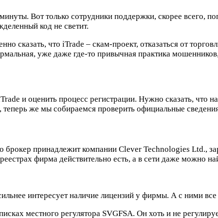
минуты. Вот только сотрудники поддержки, скорее всего, по
жделенный код не светит.
нно сказать, что iTrade – скам-проект, отказаться от торгов
ормальная, уже даже где-то привычная практика мошеннико
rade и оценить процесс регистрации. Нужно сказать, что на
о, теперь же мы собираемся проверить официальные сведения
то брокер принадлежит компании Clever Technologies Ltd., 
еестрах фирма действительно есть, а в сети даже можно найти
сильнее интересует наличие лицензий у фирмы. А с ними все
 списках местного регулятора SVGFSA. Он хоть и не регулируе