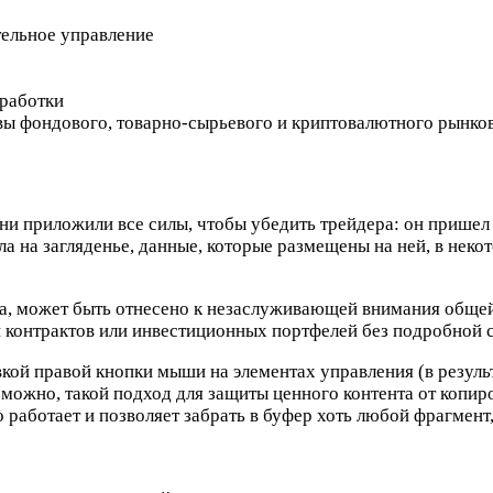
тельное управление
зработки
ы фондового, товарно-сырьевого и криптовалютного рынков
 Они приложили все силы, чтобы убедить трейдера: он прише
а на загляденье, данные, которые размещены на ней, в неко
ора, может быть отнесено к незаслуживающей внимания обще
и контрактов или инвестиционных портфелей без подробной 
вкой правой кнопки мыши на элементах управления (в резуль
зможно, такой подход для защиты ценного контента от копир
 работает и позволяет забрать в буфер хоть любой фрагмент,