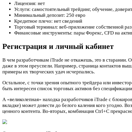
Лицензия: нет
Услуги: самостоятельный трейдинг, обучение, довери
Минимальный депозит: 250 евро
Кредитное плечо: нет сведений
Торговый терминал: веб-приложение собственной ра
Финансовые инструменты: пары Форекс, CFD на актив
Регистрация и личный кабинет
В чем разработчикам iTrade не откажешь, это в старании.
даже в этом преуспели. Например, страница контактов вышл
примеры их творческих удач исчерпались.
Остальное, с точки зрения опытного трейдера или инвест
быть интересен список торговых активов без спецификаци
А «великолепная» находка разработчиков iTrade с блокиро
вкладке) может довести до белого каления кого угодно. Во
ценного контента. Во-вторых, комбинация Ctrl+C прекрасно