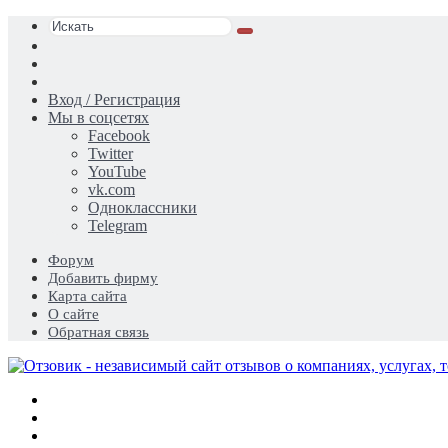
Искать
Switch
skin
Sidebar
Случайная
статья
Вход / Регистрация
Мы в соцсетях
Facebook
Twitter
YouTube
vk.com
Одноклассники
Telegram
Форум
Добавить фирму
Карта сайта
О сайте
Обратная связь
Меню
Искать
Switch