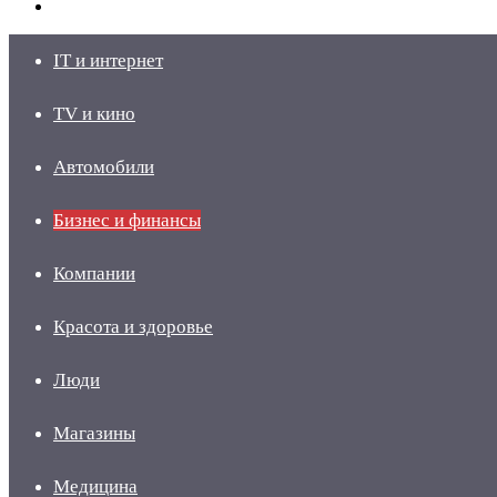
skin
Войти
IT и интернет
TV и кино
Автомобили
Бизнес и финансы
Компании
Красота и здоровье
Люди
Магазины
Медицина