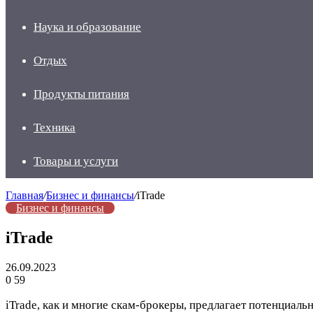
Наука и образование
Отдых
Продукты питания
Техника
Товары и услуги
Главная
/
Бизнес и финансы
/
iTrade
Бизнес и финансы
iTrade
26.09.2023
0
59
iTrade, как и многие скам-брокеры, предлагает потенциа