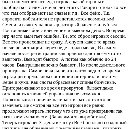
было посмотреть от куда игрок с какой страны и
пообщаться с ним, сейчас нет этого. Говорит о том что все
что там отображают зал славы и т.д . Все фейк . Т.к.
спросить победителя не представляется возможным!
Сменили валюту на доллар ,который равен ста рублям.
Постоянные сбои с внесением и выводом депов. Во время
игр часто вылетает ошибка. Т.е. это сброс игровых сессий.
Все это происходит не сразу. А спустя какое то время
после регистрации. через неделю,или месяц. В самом
начале после регистрации как правило дают всем что то
выиграть. Выводят быстро. А потом как обычно до 24
часов. Выигрыши конечно бывают . Но после длительного
проигрыша. Самое печальное,что нагло видно во время
игры ,при нормальном состоянии интернета и чистом
Кеше и куки. Как слоты сбрасывают спины бонусные.
Притормаживают во время прокрутов , бывает даже
остановить клавишей управления не возможно.
Понятно когда новичок начинает играть он этого не
замечает. Не смотря на все это игроки все равно
продолжают играть ,потому что его уже прикормили так
называемым заносом. (Зависимость выроботали)
Теперь игрок несёт депы в кассу) Все бонально созданный
чат типа для общения но с жёсткими рамками , говорить