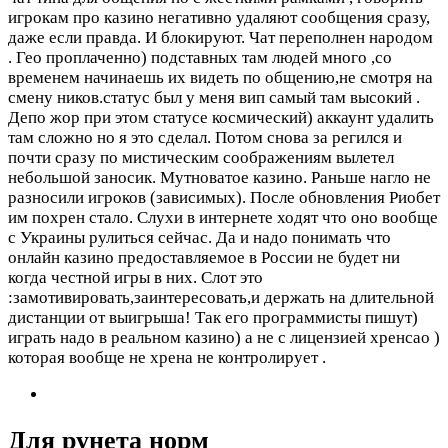
игрокам про казино негативно удаляют сообщения сразу,
даже если правда. И блокируют. Чат переполнен народом
. Гео проплаченно) подставных там людей много ,со
временем начинаешь их видеть по общению,не смотря на
смену ников.статус был у меня вип самый там высокий .
Депо жор при этом статусе космический) аккаунт удалить
там сложно но я это сделал. Потом снова за регился и
почти сразу по мистическим соображениям вылетел
небольшой заносик. Мутноватое казино. Раньше нагло не
разносили игроков (зависимых). После обновления Риобет
им похрен стало. Слухи в интернете ходят что оно вообще
с Украины рулиться сейчас. Да и надо понимать что
онлайн казино предоставляемое в России не будет ни
когда честной игры в них. Слот это
:замотивировать,заинтересовать,и держать на длительной
дистанции от выигрыша! Так его программисты пишут)
играть надо в реальном казино) а не с лицензией хренсао )
которая вообще не хрена не контролирует .
Для рунета норм