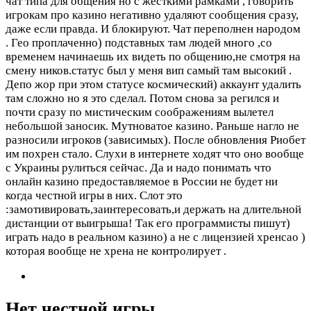
чат типа для общения но с жёсткими рамками , говорить
игрокам про казино негативно удаляют сообщения сразу,
даже если правда. И блокируют. Чат переполнен народом
. Гео проплаченно) подставных там людей много ,со
временем начинаешь их видеть по общению,не смотря на
смену ников.статус был у меня вип самый там высокий .
Депо жор при этом статусе космический) аккаунт удалить
там сложно но я это сделал. Потом снова за регился и
почти сразу по мистическим соображениям вылетел
небольшой заносик. Мутноватое казино. Раньше нагло не
разносили игроков (зависимых). После обновления Риобет
им похрен стало. Слухи в интернете ходят что оно вообще
с Украины рулиться сейчас. Да и надо понимать что
онлайн казино предоставляемое в России не будет ни
когда честной игры в них. Слот это
:замотивировать,заинтересовать,и держать на длительной
дистанции от выигрыша! Так его программисты пишут)
играть надо в реальном казино) а не с лицензией хренсао )
которая вообще не хрена не контролирует .
Нет честной игры