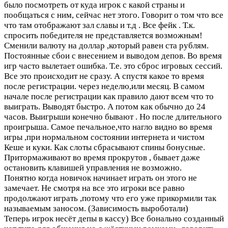
было посмотреть от куда игрок с какой страны и
пообщаться с ним, сейчас нет этого. Говорит о том что все
что там отображают зал славы и т.д . Все фейк . Т.к.
спросить победителя не представляется возможным!
Сменили валюту на доллар ,который равен ста рублям.
Постоянные сбои с внесением и выводом депов. Во время
игр часто вылетает ошибка. Т.е. это сброс игровых сессий.
Все это происходит не сразу. А спустя какое то время
после регистрации. через неделю,или месяц. В самом
начале после регистрации как правило дают всем что то
выиграть. Выводят быстро. А потом как обычно до 24
часов. Выигрыши конечно бывают . Но после длительного
проигрыша. Самое печальное,что нагло видно во время
игры ,при нормальном состоянии интернета и чистом
Кеше и куки. Как слоты сбрасывают спины бонусные.
Притормаживают во время прокрутов , бывает даже
остановить клавишей управления не возможно.
Понятно когда новичок начинает играть он этого не
замечает. Не смотря на все это игроки все равно
продолжают играть ,потому что его уже прикормили так
называемым заносом. (Зависимость выроботали)
Теперь игрок несёт депы в кассу) Все бонально созданный