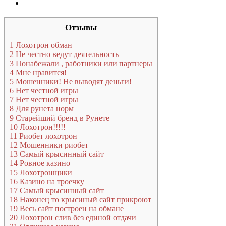
Отзывы
1
Лохотрон обман
2
Не честно ведут деятельность
3
Понабежали , работники или партнеры
4
Мне нравится!
5
Мошенники! Не выводят деньги!
6
Нет честной игры
7
Нет честной игры
8
Для рунета норм
9
Старейший бренд в Рунете
10
Лохотрон!!!!!
11
Риобет лохотрон
12
Мошенники риобет
13
Самый крысинный сайт
14
Ровное казино
15
Лохотронщики
16
Казино на троечку
17
Самый крысинный сайт
18
Наконец то крысиный сайт прикроют
19
Весь сайт построен на обмане
20
Лохотрон слив без единой отдачи