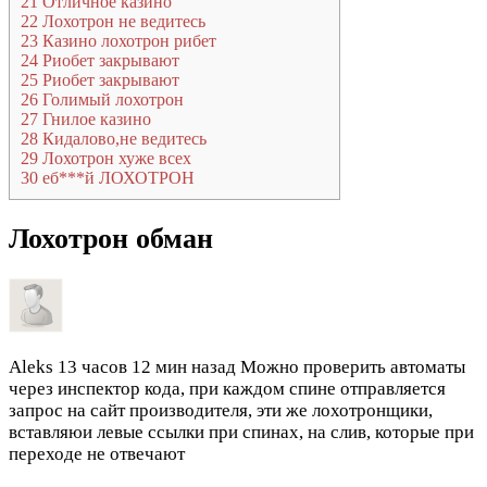
21
Отличное казино
22
Лохотрон не ведитесь
23
Казино лохотрон рибет
24
Риобет закрывают
25
Риобет закрывают
26
Голимый лохотрон
27
Гнилое казино
28
Кидалово,не ведитесь
29
Лохотрон хуже всех
30
еб***й ЛОХОТРОН
Лохотрон обман
Aleks
13 часов 12 мин назад
Можно проверить автоматы
через инспектор кода, при каждом спине отправляется
запрос на сайт производителя, эти же лохотронщики,
вставляюи левые ссылки при спинах, на слив, которые при
переходе не отвечают