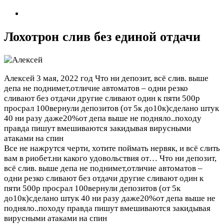
Лохотрон слив без единой отдачи
Алексей
3 мая, 2022 год
Что ни депозит, всё слив. выше
депа не поднимет,отличие автоматов – одни резко
сливают без отдачи другие сливают один к пяти 500р
просрал 100вернули депозитов (от 5к до10к)сделано штук
40 ни разу даже20%от депа выше не подняло..походу
правда пишут вмешиваются закидывая вирусными
атаками на спин
Все не нажрутся черти, хотите поймать нервяк, и всё слить
вам в риобет.ни какого удовольствия от…
Что ни депозит,
всё слив. выше депа не поднимет,отличие автоматов –
одни резко сливают без отдачи другие сливают один к
пяти 500р просрал 100вернули депозитов (от 5к
до10к)сделано штук 40 ни разу даже20%от депа выше не
подняло..походу правда пишут вмешиваются закидывая
вирусными атаками на спин