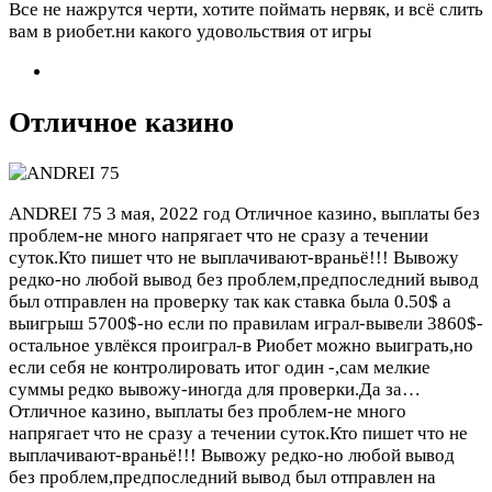
Все не нажрутся черти, хотите поймать нервяк, и всё слить
вам в риобет.ни какого удовольствия от игры
Отличное казино
ANDREI 75
3 мая, 2022 год
Отличное казино, выплаты без
проблем-не много напрягает что не сразу а течении
суток.Кто пишет что не выплачивают-враньё!!! Вывожу
редко-но любой вывод без проблем,предпоследний вывод
был отправлен на проверку так как ставка была 0.50$ а
выигрыш 5700$-но если по правилам играл-вывели 3860$-
остальное увлёкся проиграл-в Риобет можно выиграть,но
если себя не контролировать итог один -,сам мелкие
суммы редко вывожу-иногда для проверки.Да за…
Отличное казино, выплаты без проблем-не много
напрягает что не сразу а течении суток.Кто пишет что не
выплачивают-враньё!!! Вывожу редко-но любой вывод
без проблем,предпоследний вывод был отправлен на