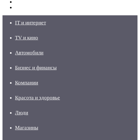
Switch
skin
Войти
IT и интернет
TV и кино
Автомобили
Бизнес и финансы
Компании
Красота и здоровье
Люди
Магазины