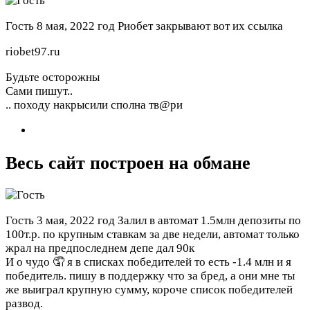
Гость
8 мая, 2022 год
Риобет закрывают вот их ссылка
riobet97.ru
Будьте осторожны
Сами пишут..
.. походу накрысили сполна тв@ри
Весь сайт построен на обмане
Гость
3 мая, 2022 год
Залил в автомат 1.5млн депозиты по
100т.р. по крупным ставкам за две недели, автомат только
жрал на предпоследнем депе дал 90к
И о чудо 🤦 я в списках победителей то есть -1.4 млн и я
победитель. пишу в поддержку что за бред, а они мне ты
же выиграл крупную сумму, короче список победителей
развод.