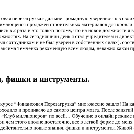
овая перезагрузка» дал мне громадную уверенность в своих
имающейся продажей строительных материалов для кровли и 
сь в 2 раза и это только потому, что на новой должности я
можностях. На сегодняшний день я стал учредителем и дир
ыл сотрудником и не был уверен в собственных силах), соотв
Максима Темченко рекомендую всем людям, неважно какой про
я, фишки и инструменты.
курсе “Финансовая Перезагрузка” мне классно зашло! На ка
оходило и проникало до самого центра мозга. После занятий 
й «Клуб миллионеров» по всей…
Обучение в онлайн режиме 
ри чем этого вполне достаточно, все в легкой форме до меня
вал действительно новые знания, фишки и инструменты. Живо