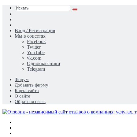
Искать
Switch
skin
Sidebar
Случайная
статья
Вход / Регистрация
Мы в соцсетях
Facebook
Twitter
YouTube
vk.com
Одноклассники
Telegram
Форум
Добавить фирму
Карта сайта
О сайте
Обратная связь
Меню
Искать
Switch