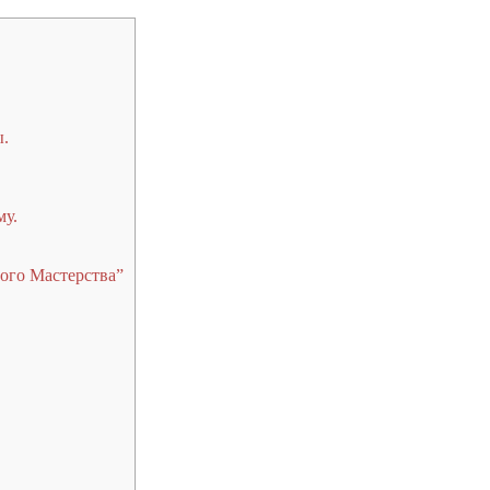
ы.
у.
ого Мастерства”