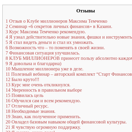
Отзывы
1
Отзыв о Клубе миллионеров Максима Темченко
2
Семинар «6 секретов личных финансов» в Казани.
3
Курс Максима Темченко рекомендую.
4
Я узнал действительно новые знания, фишки и инструмент
5
Я стал видеть деньги и стал их умножать.
6
Возможность что – то поменять в своей жизни.
7
Финансовая ситуация улучшилась.
8
КЛУБ МИЛЛИОНЕРОВ принесет пользу абсолютно каждом
9
Я довольна и благодарна)
10
Мышление миллионера уже в деле.
11
Полезный вебинар – авторский комплект “Старт Финансов
12
Было круто!!!
13
Курс мне очень откликнулся.
14
Уверенность в правильном выборе
15
Появилась цель
16
Обучился сам и всем рекомендую.
17
Отличный ресурс.
18
Необходимые знания.
19
Знаю, как полученное применить.
20
Овладел базовым навыком общей финансовой культуры.
21
Я чувствую огромную поддержку.