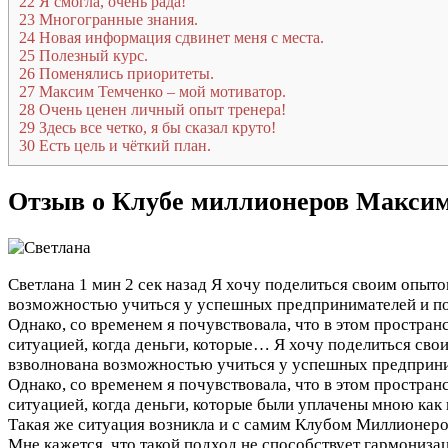
22
Я смогла, очень рада!
23
Многогранные знания.
24
Новая информация сдвинет меня с места.
25
Полезный курс.
26
Поменялись приоритеты.
27
Максим Темченко – мой мотиватор.
28
Очень ценен личный опыт тренера!
29
Здесь все четко, я бы сказал круто!
30
Есть цель и чёткий план.
Отзыв о Клубе миллионеров Макси
Светлана
1 мин 2 сек назад
Я хочу поделиться своим опыто
возможностью учиться у успешных предпринимателей и п
Однако, со временем я почувствовала, что в этом пространс
ситуацией, когда деньги, которые…
Я хочу поделиться сво
взволнована возможностью учиться у успешных предприни
Однако, со временем я почувствовала, что в этом пространс
ситуацией, когда деньги, которые были уплачены мною как 
Такая же ситуация возникла и с самим Клубом Миллионеро
Мне кажется, что такой подход не способствует гармониза