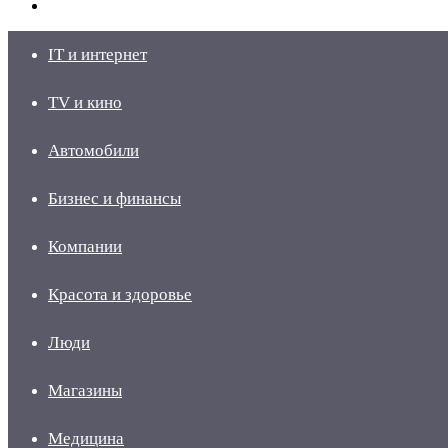
skin
Войти
IT и интернет
TV и кино
Автомобили
Бизнес и финансы
Компании
Красота и здоровье
Люди
Магазины
Медицина