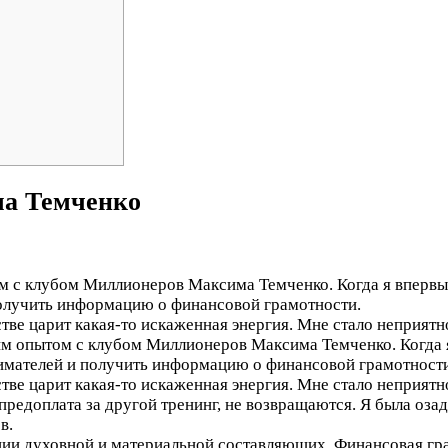
ма Темченко
м с клубом Миллионеров Максима Темченко. Когда я впервые
олучить информацию о финансовой грамотности.
тве царит какая-то искаженная энергия. Мне стало неприятно,
им опытом с клубом Миллионеров Максима Темченко. Когда я
мателей и получить информацию о финансовой грамотности
тве царит какая-то искаженная энергия. Мне стало неприятно,
предоплата за другой тренинг, не возвращаются. Я была озада
в.
ции духовной и материальной составляющих. Финансовая гра