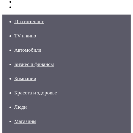
Switch
skin
Войти
IT и интернет
TV и кино
Автомобили
Бизнес и финансы
Компании
Красота и здоровье
Люди
Магазины