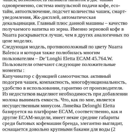
одновременно, система импульсной подачи кофе, eco-
тайм, автоотключение, подсчет количества чашек, смарт-
уведомления, Жк-дисплей, автоматическая
декальцинация. Главный плюс данной машины – качество
получаемого напитка из зерна. Именно зерновой кофе в
Nuarra раскрывается лучше, чем в других аналогичных по
цене моделях.
Следующая модель, противоположный по цвету Nuarra
Balenca и которая также полюбилась многим
пользователям – De’Longhi Eletta ECAM 45.764.W.
Пользователи отмечают следующие положительные
моменты :
Капучинатор с функцией самоотчистки. активный
подогрев чашек, компактность, многофункциональность,
удобство в использовании, гарантию от проихводителя.
Из недостатков выделяют необходимость при добавлении
молока вынимать емкость. Что, как по мне, является
несущественным минусом. Линейка Delonghi Eletta
базируется на платформе ECAM, соответственно, как и
другие ECAM-модели, имеет некие средние габариты
среди бытовых кофемашин бренда, элегантно выглядит,
оснащается довольно крупными баками для воды (2