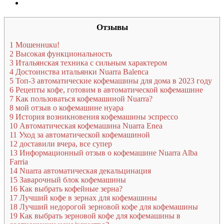
Отзывы
1
Мошеннuкu!
2
Высокая функциональность
3
Итальянская техника с сильным характером
4
Достоинства итальянки Nuarra Balenca
5
Топ-3 автоматические кофемашины для дома в 2023 году
6
Рецепты кофе, готовим в автоматической кофемашине
7
Как пользоваться кофемашиной Nuarra?
8
мой отзыв о кофемашине нуара
9
История возникновения кофемашины эспрессо
10
Автоматическая кофемашина Nuarra Enea
11
Уход за автоматической кофемашиной
12
доставили вчера, все супер
13
Информационный отзыв о кофемашине Nuarra Alba
Farria
14
Nuarra автоматическая декальцинация
15
Заварочный блок кофемашины
16
Как выбрать кофейные зерна?
17
Лучший кофе в зернах для кофемашины
18
Лучший недорогой зерновой кофе для кофемашины
19
Как выбрать зерновой кофе для кофемашины в