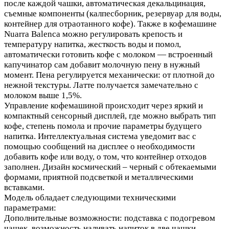
после каждой чашки, автоматическая декальцинация,
съемные компоненты (калпесборник, резервуар для воды,
контейнер для отраотанного кофе). Также в кофемашине
Nuarra Balenca можно регулировать крепость и
температуру напитка, жесткость воды и помол,
автоматически готовить кофе с молоком — встроенный
капучинатор сам добавит молочную пену в нужный
момент. Пена регулируется механически: от плотной до
нежной текстуры. Латте получается замечательно с
молоком выше 1,5%.
Управление кофемашиной происходит через яркий и
компактный сенсорный дисплей, где можно выбрать тип
кофе, степень помола и прочие параметры будущего
напитка. Интеллектуальная система уведомит вас с
помощью сообщений на дисплее о необходимости
добавить кофе или воду, о том, что контейнер отходов
заполнен. Дизайн космический – черный с обтекаемыми
формами, приятной подсветкой и металлическими
вставками.
Модель обладает следующими техническими
параметрами:
Дополнительные возможности: подставка с подогревом
чашек, возможность наливать напиток в две чашки