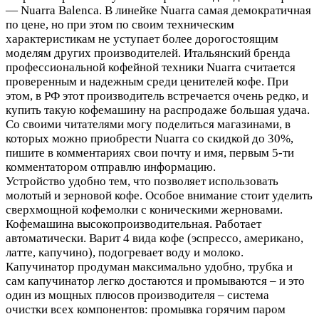
— Nuarra Balenca. В линейке Nuarra самая демократичная
по цене, но при этом по своим техническим
характеристикам не уступает более дорогостоящим
моделям других производителей. Итальянский бренда
профессиональной кофейной техники Nuarra считается
проверенным и надежным среди ценителей кофе. При
этом, в РФ этот производитель встречается очень редко, и
купить такую кофемашину на распродаже большая удача.
Со своими читателями могу поделиться магазинами, в
которых можно приобрести Nuarra со скидкой до 30%,
пишите в комментариях свои почту и имя, первым 5-ти
комментатором отправлю информацию.
Устройство удобно тем, что позволяет использовать
молотый и зерновой кофе. Особое внимание стоит уделить
сверхмощной кофемолки с коническими жерновами.
Кофемашина высокопроизводительная. Работает
автоматически. Варит 4 вида кофе (эспрессо, американо,
латте, капучино), подогревает воду и молоко.
Капучинатор продуман максимально удобно, трубка и
сам капучинатор легко достаются и промываются – и это
один из мощных плюсов производителя – система
очистки всех компонентов: промывка горячим паром