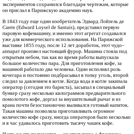
экспериментов сохранился благодаря чертежам, которые
он прислал в Парижскую академию наук.
В 1843 году еще один изобретатель Эдвард Лойзель де
Санте (Edward Loysel de Santais), представил первую
паровую кофемашину, и именно этот агрегат создавался
уже для коммерческого использования. На Парижской
выставке 1855 году, после 12 лет доработок, этот чудо–
аппарат произвел настоящий фурор. Машина стояла под
открытым небом, так как во время работы выпускала
большое количество пара. Для приготовления кофе, за
машиной работало два человека. Один исполнял роль
кочегара и постоянно подбрасывал в топку уголь, второй
следил за давлением в котле. Когда вода в котле закипала
оператор (сегодня это бариста), засыпал в специальный
бункер сразу несколько килограммов предварительного
помолотого кофе, дергал за внушительный рычаг и из
крана почти безостановочно выливался готовый напиток.
Такая машина позволяла приготавливать огромное
количество кофе сразу, иногда операторов было несколько
и в час удавалось приготовить тысячу чашек кофе.