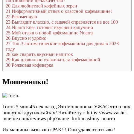
соотношении цена/качество?
20
Для любителей кофейных зерен
21
Информативный отзыв о классной кофемашине!
22
Рекомендую
23
Выглядит классно, с задачей справляется на все 100
24
Nuarra Enea готовит вкусный капучино
25
Мой отзыв о новой кофемашине Nuarra
26
Вкусно и удобно
27
Топ-3 автоматические кофемашины для дома в 2023
году
28
как сварить вкусный напиток
29
Как правильно ухаживать за кофемашиной
30
Рожковая кофеварка
Мошеннuкu!
Гость
5 мин 45 сек назад
Это мошеннuкu УЖАС что о них
пишут на других сайтах! Читайте тут: https://www.vashe-
mnenie.com/reviews.php?name=kofemashiny-nuarra
Их машины вызывают РАК!!! Они удаляют отзывы!