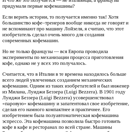
И что же это получается — не итальянцы, а французы
придумали первые кофемашины?
Если верить истории, то получается именно так! Хотя
большинство кофе–тренеров вообще никогда не говорят и
не вспоминают про машину Лойзеля, я считаю, что этот
изобретатель сделал очень много для создания
современных кофемашин.
Но не только французы — вся Европа проводила
эксперименты по механизации процесса приготовления
кофе, однако не у всех это получалось.
Считается, что в Италии в те времена находилось больше
всего людей увлеченных созданием механических
кофемашин. Одним из таких изобретателей и был инженер
из Милана, Луиджи Беззера (Luigi Bezzera). В 1901 году
Луиджи Беззера (Luigi Bezzera) усовершенствовал
«паровую» кофемашину и запатентовал свое изобретение,
сделав его намного компактнее и практичнее. Его
изобретением была полуавтоматическая кофемашина
эспрессо. Эта кофемашина позволила быстро готовить
кофе в кафе и ресторанах по всей стране. Машины