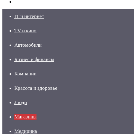
skin
Войти
IT и интернет
TV и кино
Автомобили
Бизнес и финансы
Компании
Красота и здоровье
Люди
Магазины
Медицина