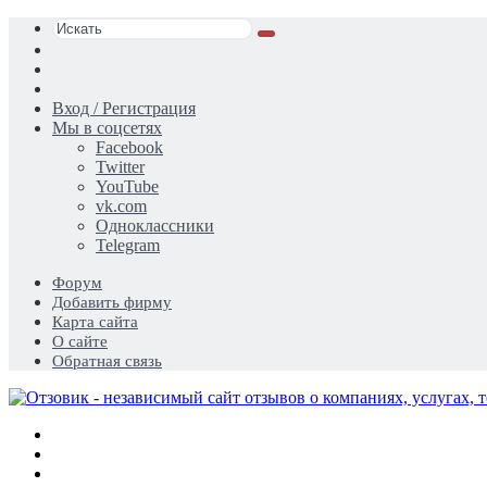
Искать
Switch
skin
Sidebar
Случайная
статья
Вход / Регистрация
Мы в соцсетях
Facebook
Twitter
YouTube
vk.com
Одноклассники
Telegram
Форум
Добавить фирму
Карта сайта
О сайте
Обратная связь
Меню
Искать
Switch