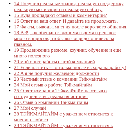
14
Получил реальные знания, реальную поддержку,
реальную мотивацию и реальную работу.
15
Куда пропадают отзывы и комментарии?
16
Ответ на ваш ответ. И давайте не продолжать.
17
Факты, выводы, мнения после короткого общения.
18
Всё, как обещают: экономят время и решают
много вопросов, чтобы вы сосредоточились на
главном.
19
Продвижение резюме, коучинг, обучение и еще
много полезного
20
мой опыт работы с этой компанией
21
Если платить – то только после выхода на работу!
22
А я не получил желаемой должности
23
Честный отзыв о компании Тэйкмайтайм
24
Мой отзыв о работе Тэйкмайтайм
25
Ответ компании Тэйкмайтайм на отзыв о
сотрудничестве: реальная история
26
Отзыв о компании Тэйкмайтайм
27
Мой случай
28
ТЭЙКМАЙТАЙМ с уважением относится к
мнению любого
29
ТЭЙКМАЙТАЙМ с уважением относится к