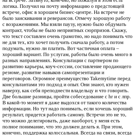
на встрече. Затянуто, конечно, но пожалуй в этом есть
логика. Получил на почту информацию о предстоящей
встрече, офис в хорошем бизнес-центре. На встрече не
было заискивания и реверансов. Отмечу хорошую работу
с возражениями. Мы взяли паузу, нужно было обдумать
контракт, чтобы не было неприятных сюрпризов. Скажу,
что текст составлен очень грамотно, но надо понимать что
не для тех, кто хочет получить сначала работу, а потом
подумать, нужно ли платить. Вот частичная оплата –
хороший вариант. По услугам, работы было очень много в
разных направлениях. Консультации с партнером по
развитию карьеры, коуч-сессии, составление продающего
резюме, развитие навыков самопрезентации и
переговоров. Огромное преимущество Takemytime перед
консультантами это подход и опыт. Они знают, кто нужен
наверху, как себя преподнести владельцу и что говорить.
Две большие разницы, пройти собеседование с hr и с лпр.
В какой-то момент я даже выдохся от такого количества
информации. Но тут надо понимать, если хочешь хороший
результат, придется работать самому. Встречи это не то,
что можно делегировать, даже наоборот, у меня есть
полное понимание, что это должен делать я. При этом,
конечно, поддержка колоссальная. Всегда на связи, всегда