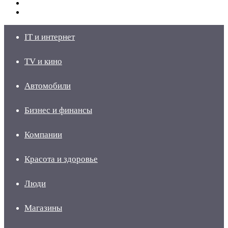
Switch
skin
Войти
IT и интернет
TV и кино
Автомобили
Бизнес и финансы
Компании
Красота и здоровье
Люди
Магазины