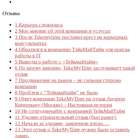
Отзывы
1
Карьера сложилась
2
Мое мнение об этой компании и услугах
3
После Takemytime поставил крест на карьерных
консультантах
4
Обратился в компанию ТэйкМайТайм для поиска
работы в IT
5
Выводы о работе с «Тейкмайтайм»
6
По моему мнению, TakeMyTime заслуживает такой
отзыв
7
Продвижение на рынок – не сильная сторона
компании
8
Проблем с “Тейкмайтайм” не было
9
Ответ компании TakeMyTime на отзыв Андрею
Киперману (Москва) – Настоящая история
10
Не сотрудничайте с компанией ТейкМайТайм
11
Удаляю отрицательный отзыв (был ранее).
12
Начали за здравие, закончили плохо….
13
Этот отзыв о TakeMyTime нужно было оставить
давно.