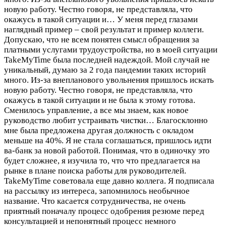
новую работу. Честно говоря, не представляла, что
окажусь в такой ситуации и…
У меня перед глазами
наглядный пример – свой результат и пример коллеги.
Допускаю, что не всем понятен смысл обращения за
платными услугами трудоустройства, но в моей ситуации
TakeMyTime была последней надеждой. Мой случай не
уникальный, думаю за 2 года пандемии таких историй
много. Из-за внепланового увольнения пришлось искать
новую работу. Честно говоря, не представляла, что
окажусь в такой ситуации и не была к этому готова.
Сменилось управление, а все мы знаем, как новое
руководство любит устраивать чистки… Благосклонно
мне была предложена другая должность с окладом
меньше на 40%. Я не стала соглашаться, пришлось идти
ва-банк за новой работой. Понимая, что в одиночку это
будет сложнее, я изучила то, что что предлагается на
рынке в плане поиска работы для руководителей.
TakeMyTime советовала еще давно коллега. Я подписала
на рассылку из интереса, запомнилось необычное
название. Что касается сотрудничества, не очень
приятный поначалу процесс одобрения резюме перед
консультацией и непонятный процесс немного