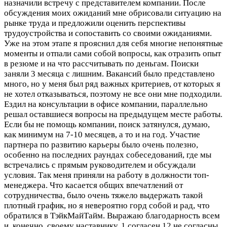
назначили встречу с представителем компании. После
обсуждения моих ожиданий мне обрисовали ситуацию на
рынке труда и предложили оценить перспективы
трудоустройства и сопоставить со своими ожиданиями.
Уже на этом этапе я прояснил для себя многие непонятные
моменты и отпали сами собой вопросы, как отразить опыт
в резюме и на что рассчитывать по деньгам. Поиски
заняли 3 месяца с лишним. Вакансий было представлено
много, но у меня был ряд важных критериев, от которых я
не хотел отказываться, поэтому не все они мне подходили.
Ездил на консультации в офисе компании, параллельно
решал оставшиеся вопросы на предыдущем месте работы.
Если бы не помощь компании, поиск затянулся, думаю,
как минимум на 7-10 месяцев, а то и на год. Участие
партнера по развитию карьеры было очень полезно,
особенно на последних раундах собеседований, где мы
встречались с прямым руководителем и обсуждали
условия. Так меня приняли на работу в должности топ-
менеджера. Что касается общих впечатлений от
сотрудничества, было очень тяжело выдержать такой
плотный график, но я невероятно горд собой и рад, что
обратился в ТэйкМайТайм. Выражаю благодарность всем
и, конечно, своему наставнику.
1 согласен 12 не согласны